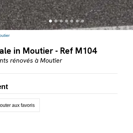
utier
le in Moutier - Ref M104
ts rénovés à Moutier
ent
outer aux favoris