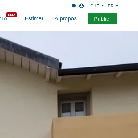
CHF
FR
t IA
Estimer
À propos
Publier