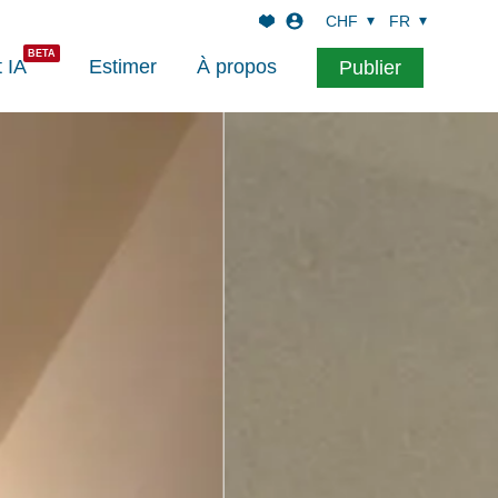
CHF
FR
t IA
Estimer
À propos
Publier