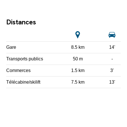
Distances
Gare
8.5 km
14'
Transports publics
50 m
-
Commerces
1.5 km
3'
Télécabine/skilift
7.5 km
13'