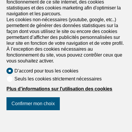
fonctionnement de ce site internet, des cookies
statistiques et des cookies marketing afin d'optimiser la
navigation et les parcours.
Les cookies non-nécessaires (youtube, google, etc..)
permettent de générer des données statistiques sur la
façon dont vous utilisez le site ou encore des cookies
permettant d’afficher des publicités personnalisées sur
leur site en fonction de votre navigation et de votre profil.
À l’exception des cookies nécessaires au
fonctionnement du site, vous pouvez contrôler ceux que
vous souhaitez activer.
1
/
4
D'accord pour tous les cookies
Seuls les cookies strictement nécessaires
Chalet
Plus d'informations sur l'utilisation des cookies
Chalet de 4.5 pièces en vente à
Mollens VS - Réf EY6B-O2GY-
Confirmer mon choix
841
Prix sur demande
Suivez-nous
sur les réseaux
sociaux
!
3974 Mollens VS