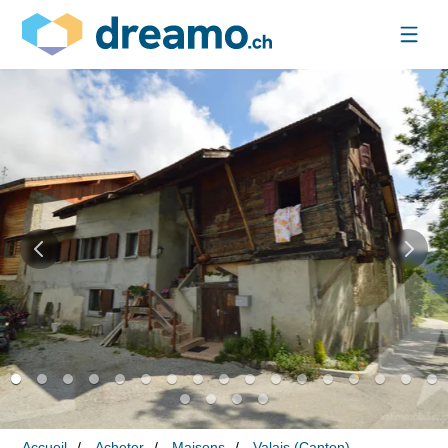
Accueil
Acheter
Maisons
Valais (Canton)