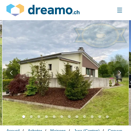
Accueil
Acheter
Maisons
Jura (Canton)
Coeuve