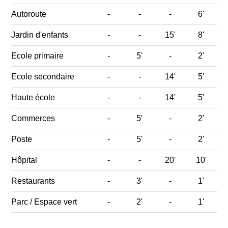
Autoroute
-
-
-
6'
Jardin d'enfants
-
-
15'
8'
Ecole primaire
-
5'
-
2'
Ecole secondaire
-
-
14'
5'
Haute école
-
-
14'
5'
Commerces
-
5'
-
2'
Poste
-
5'
-
2'
Hôpital
-
-
20'
10'
Restaurants
-
3'
-
1'
Parc / Espace vert
-
2'
-
1'