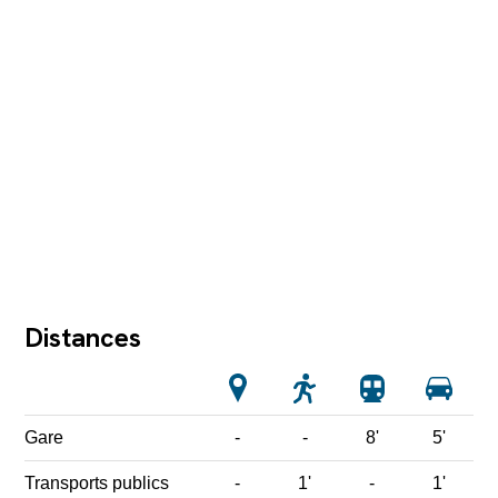
Distances
Gare
-
-
8'
5'
Transports publics
-
1'
-
1'