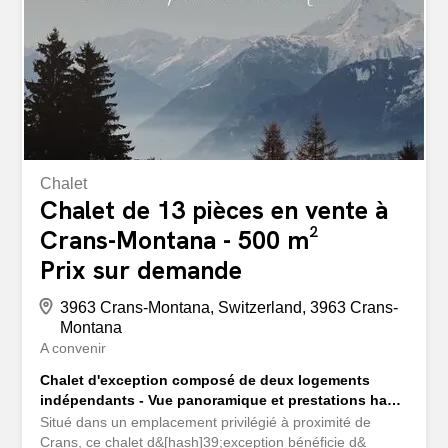
et conçu individuellement selon vos besoins. Les deux
logements disposent de balcons ensoleillés avec une vue
dégagée sur les montagnes. Cette localisation unique,
combinée à la grande parcelle, fait de la propriété un
véritable...
Chalet
Chalet de 13 pièces en vente à
Crans-Montana - 500 m²
Prix sur demande
3963 Crans-Montana, Switzerland, 3963 Crans-
Montana
A convenir
Chalet d'exception composé de deux logements
indépendants - Vue panoramique et prestations haut
de gamme
Situé dans un emplacement privilégié à proximité de
Crans, ce chalet d&[hash]39;exception bénéficie d&