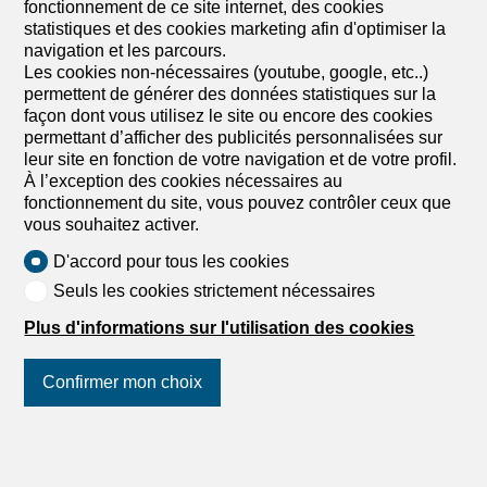
sur plusieurs niveaux (rez-de-chaussée + étage) Espaces
fonctionnement de ce site internet, des cookies
de vie ouverts et lumineux Grandes baies vitrées
statistiques et des cookies marketing afin d'optimiser la
Terrasses et espaces extérieurs privatifs Couvert à
navigation et les parcours.
voitures intégré Locaux techniques et...
Les cookies non-nécessaires (youtube, google, etc..)
permettent de générer des données statistiques sur la
façon dont vous utilisez le site ou encore des cookies
permettant d’afficher des publicités personnalisées sur
1
/
11
leur site en fonction de votre navigation et de votre profil.
À l’exception des cookies nécessaires au
Chalet
fonctionnement du site, vous pouvez contrôler ceux que
Chalet de 6.5 pièces en vente à
vous souhaitez activer.
Crans-Montana - 1 047 m²
D'accord pour tous les cookies
Prix sur demande
Seuls les cookies strictement nécessaires
3963 Crans-Montana, Switzerland, 3963 Crans-
Plus d'informations sur l'utilisation des cookies
Montana
A convenir
Confirmer mon choix
Exclusivité. Crans, en cours de construction : chalet
de luxe avec piscine intérieure
Suivez-nous
sur les réseaux
Exclusivité. Crans, en cours de construction. Chalet de
sociaux
!
luxe avec piscine intérieure A deux pas du lac Miriouges.