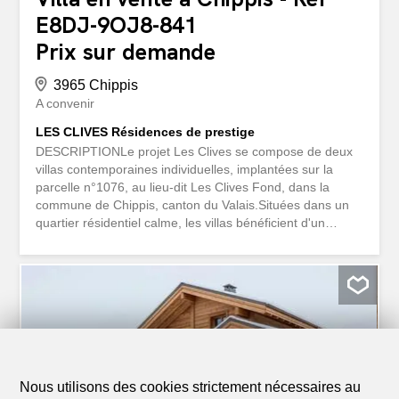
E8DJ-9OJ8-841
Prix sur demande
3965 Chippis
A convenir
LES CLIVES Résidences de prestige
DESCRIPTIONLe projet Les Clives se compose de deux
villas contemporaines individuelles, implantées sur la
parcelle n°1076, au lieu-dit Les Clives Fond, dans la
commune de Chippis, canton du Valais.Situées dans un
quartier résidentiel calme, les villas bénéficient d'un
environnement agréable et d'une implantation soignée,
offrant intimité, confort et qualité de vie.Le projet est
destiné exclusivement à un usage en résidence
principale.L'architecture moderne, aux lignes épurées,
s'intègre harmonieusement dans le site et privilégie des
volumes généreux, une excellente luminosité et des
espaces extérieurs privatifs.CARACTERISTIQUES Deux
villas individuelles (Parcelle B encore disponible)
Architecture contemporaine à toitures plates Construction
Nous utilisons des cookies strictement nécessaires au