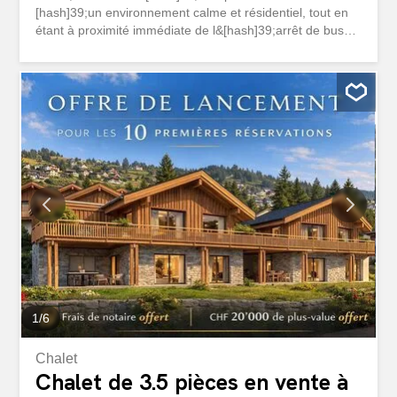
[hash]39;un environnement calme et résidentiel, tout en
étant à proximité immédiate de l&[hash]39;arrêt de bus
reliant le centre de Crans et l&[hash]39;ensemble de ses
commodités. Il offre une vue panoramique imprenable sur
les montagnes environnantes, visible depuis l&
[hash]39;ensemble du chalet. Le chalet est composé de
deux appartements entièrement indépendants, chacun
organisé en PPE distincte. Chaque unité dispose de sa
propre entrée, de son garage privatif ainis que de son
jardin, offrant ainsi un mode de vie comparable à celui de
deux maisons mitoyennes au sein d&[hash]39;un même
chalet. Cette configuration rare permet une grande
flexibilité d&[hash]39;utilisation, que ce soit pour un usage
familial, multigénérationnel ou combinant résidence
principale et logement indépendant.L&[hash]39;ensemble
de la propriété propose...
1
/
6
Chalet
Chalet de 3.5 pièces en vente à