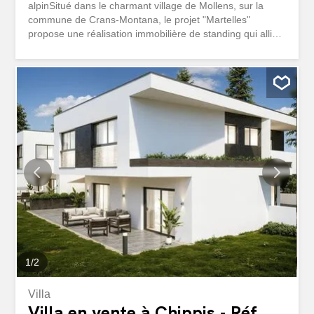
alpinSitué dans le charmant village de Mollens, sur la
commune de Crans-Montana, le projet "Martelles"
propose une réalisation immobilière de standing qui allie
le cachet authentique de la montagne à un confort
contemporain haut de gamme. À seulement quelques
minutes du centre de Crans et des remontées
mécaniques, ce projet bénéficie d'un emplacement
privilégié, ensoleillé et paisible, avec une vue imprenable
sur les Alpes Valaisannes
1
/
2
Villa
Villa en vente à Chippis - Réf