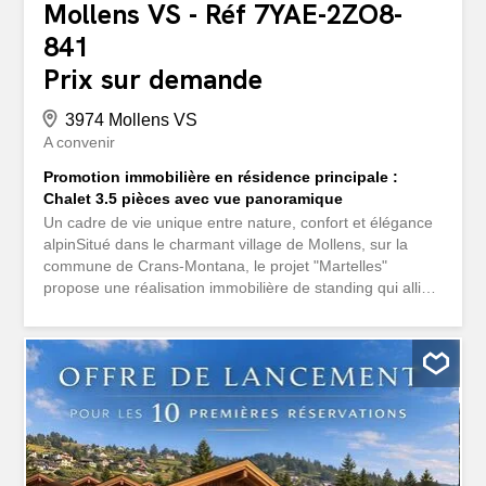
Mollens VS - Réf 7YAE-2ZO8-
841
Prix sur demande
3974 Mollens VS
A convenir
Promotion immobilière en résidence principale :
Chalet 3.5 pièces avec vue panoramique
Un cadre de vie unique entre nature, confort et élégance
alpinSitué dans le charmant village de Mollens, sur la
commune de Crans-Montana, le projet "Martelles"
propose une réalisation immobilière de standing qui allie
le cachet authentique de la montagne à un confort
contemporain haut de gamme. À seulement quelques
minutes du centre de Crans et des remontées
mécaniques, ce projet bénéficie d'un emplacement
privilégié, ensoleillé et paisible, avec une vue imprenable
sur les Alpes Valaisannes