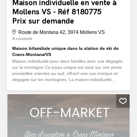
Maison individuelle en vente à
Mollens VS - Réf 8180775
Prix sur demande
Route de Montana 42, 3974 Mollens VS
A convenir
Maison bifamiliale unique dans la station de ski de
Crans-Montana/VS
Maison individuelle pour deux familles avec vue dégagée
sur la montagne Ce joyau unique est situé sur une pente
ensoleillée orientée au sud, offrant une vue onirique et
dégagée sur les montagnes. La maison individuelle
bifamiliale convainc par son grand terrain avec beaucoup
de verdure et une grande variété d’usages. La propriété
offre une vaste pelouse, des jardins ainsi que plusieurs
terrasses et balcons. Un parking spacieux est disponible.
Deux routes d’accès offrent un accès optimal à la
propriété : l’une directement depuis la route principale, la
seconde depuis la route secondaire. Le rez-de-chaussée
a été partiellement rénové. L’étage supérieur, relié au
grenier, est en cours de construction et peut être agrandi