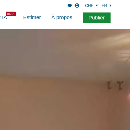
CHF
FR
t IA
Estimer
À propos
Publier