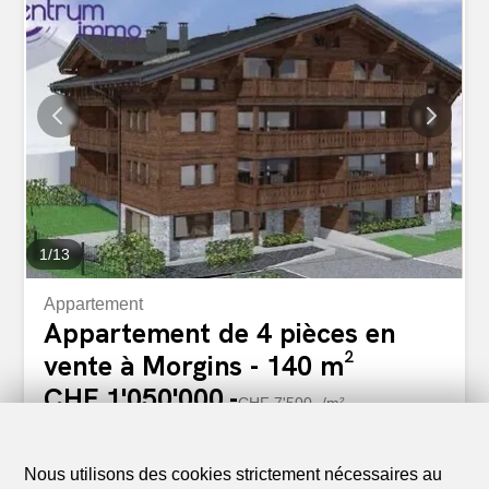
fusionner grandeur et intimité. Chaque espace, du sol au
plafond, est une invitation à la personnalisation - vos
rêves deviennent les contours de votre futur nid. Nos
appartements plein sud, avec leurs larges balcons, sont
des belvédères de vie, où chaque rayon du jour enrichit
l'expérience résidentielle. Grâce à la vente sur plans,
chaque détail de votre appartement se plie à vos désirs.
Transformez l'espace en un reflet de votre identité...
1
/
13
Appartement
Appartement de 4 pièces en
vente à Morgins - 140 m²
CHF 1'050'000.-
CHF 7'500.-/m²
1875 Morgins
2ème étage
A convenir
Nous utilisons des cookies strictement nécessaires au