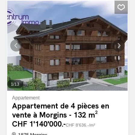
de vie lumineux et fonctionnels. Vous découvrirez, un wc
visiteur avec espace buanderie, une belle cuisine
moderne ouverte sur un vaste séjour d'environ 34 m² et
son cellier, un accès direct à la terrasse idéal pour profiter
pleinement des beaux jours et de sa piscine jacuzzi. À
l'étage, l'espace nuit se compose de deux chambres,
chacune bénéficiant de sa propre salle d'eau privative. La
suite principale dispose également d'un dressing ainsi
que d'un espace bureau. Une pièce supplémentaire,
aménagée avec des armoires sur mesure, accueille...
1
/
13
Appartement
Appartement de 4 pièces en
vente à Morgins - 132 m²
CHF 1'140'000.-
CHF 8'636.-/m²