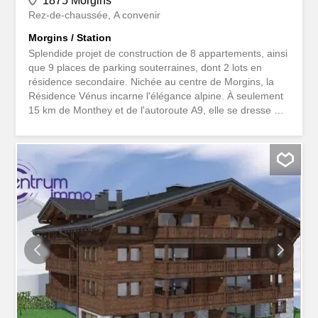
1875 Morgins
Rez-de-chaussée
A convenir
Morgins / Station
Splendide projet de construction de 8 appartements, ainsi
que 9 places de parking souterraines, dont 2 lots en
résidence secondaire. Nichée au centre de Morgins, la
Résidence Vénus incarne l'élégance alpine. À seulement
15 km de Monthey et de l'autoroute A9, elle se dresse à
1340 mètres d'altitude, portail privilégié du prestigieux
domaine des "Portes du Soleil" et voisine immédiate de la
France, à 3 km de Châtel. Découvrez nos 8
appartements de 3 1/2 et 4 1/2 pièces, dessinés pour
fusionner grandeur et intimité. Chaque espace, du sol au
plafond, est une invitation à la personnalisation - vos
rêves deviennent les contours de votre futur nid. Nos
appartements plein sud, avec leurs larges balcons, sont
des belvédères de vie, où chaque rayon du jour enrichit
l'expérience résidentielle. Grâce à la vente sur plans,
chaque détail de votre appartement se plie à vos désirs.
Transformez l'espace en un reflet de votre identité...