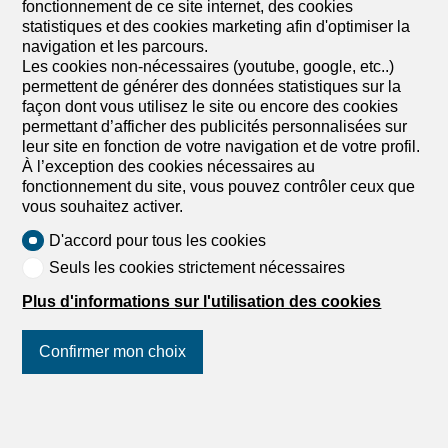
fonctionnement de ce site internet, des cookies
Morgins / Station
statistiques et des cookies marketing afin d'optimiser la
Splendide projet de construction de 8 appartements, ainsi
navigation et les parcours.
que 9 places de parking souterraines, dont 2 lots en
Les cookies non-nécessaires (youtube, google, etc..)
résidence secondaire. Nichée au centre de Morgins, la
permettent de générer des données statistiques sur la
Résidence Vénus incarne l'élégance alpine. À seulement
façon dont vous utilisez le site ou encore des cookies
15 km de Monthey et de l'autoroute A9, elle se dresse à
permettant d’afficher des publicités personnalisées sur
1340 mètres d'altitude, portail privilégié du prestigieux
leur site en fonction de votre navigation et de votre profil.
domaine des "Portes du Soleil" et voisine immédiate de la
À l’exception des cookies nécessaires au
France, à 3 km de Châtel. Découvrez nos 8
fonctionnement du site, vous pouvez contrôler ceux que
appartements de 3 1/2 et 4 1/2 pièces, dessinés pour
vous souhaitez activer.
fusionner grandeur et intimité. Chaque espace, du sol au
plafond, est une invitation à la personnalisation - vos
D'accord pour tous les cookies
rêves deviennent les contours de votre futur nid. Nos
Seuls les cookies strictement nécessaires
appartements plein sud, avec leurs larges balcons, sont
des belvédères de vie, où chaque rayon du jour enrichit
Plus d'informations sur l'utilisation des cookies
l'expérience résidentielle. Grâce à la vente sur plans,
chaque détail de votre appartement se plie à vos désirs.
Transformez l'espace en un reflet de votre identité...
Confirmer mon choix
Suivez-nous
sur les réseaux
sociaux
!
1
/
13