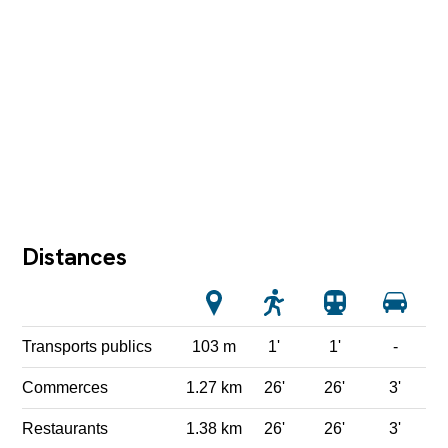
Distances
Transports publics
103 m
1'
1'
-
Commerces
1.27 km
26'
26'
3'
Restaurants
1.38 km
26'
26'
3'