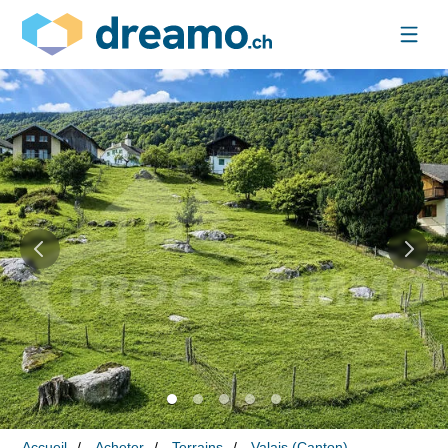
Accueil
Acheter
Terrains
Valais (Canton)