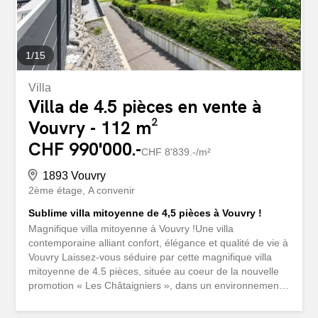
1
/
15
Villa
Villa de 4.5 pièces en vente à
Vouvry - 112 m²
CHF 990'000.-
CHF 8'839.-/m²
1893 Vouvry
2ème étage
A convenir
Sublime villa mitoyenne de 4,5 pièces à Vouvry !
Magnifique villa mitoyenne à Vouvry !Une villa
contemporaine alliant confort, élégance et qualité de vie à
Vouvry Laissez-vous séduire par cette magnifique villa
mitoyenne de 4.5 pièces, située au coeur de la nouvelle
promotion « Les Châtaigniers », dans un environnement
résidentiel calme et privilégié à Vouvry. Répartie sur trois
niveaux, cette villa a été pensée pour offrir des espaces