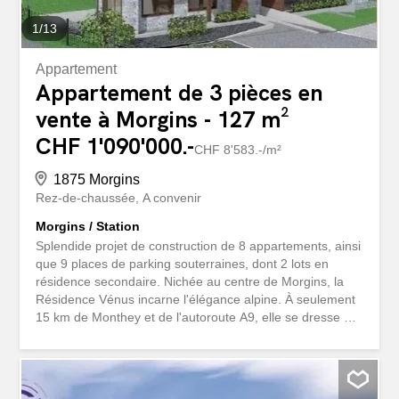
1
/
13
Appartement
Appartement de 3 pièces en
vente à Morgins - 127 m²
CHF 1'090'000.-
CHF 8'583.-/m²
1875 Morgins
Rez-de-chaussée
A convenir
Morgins / Station
Splendide projet de construction de 8 appartements, ainsi
que 9 places de parking souterraines, dont 2 lots en
résidence secondaire. Nichée au centre de Morgins, la
Résidence Vénus incarne l'élégance alpine. À seulement
15 km de Monthey et de l'autoroute A9, elle se dresse à
1340 mètres d'altitude, portail privilégié du prestigieux
domaine des "Portes du Soleil" et voisine immédiate de la
France, à 3 km de Châtel. Découvrez nos 8
appartements de 3 1/2 et 4 1/2 pièces, dessinés pour