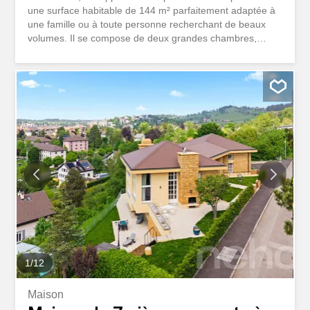
une surface habitable de 144 m² parfaitement adaptée à
une famille ou à toute personne recherchant de beaux
volumes. Il se compose de deux grandes chambres,
d’une troisième pièce idéale comme bureau ou chambre
individuelle, d’un vaste séjour avec salle à manger, d’une
cuisine agencée fonctionnelle, d’une salle de bains avec
baignoire ainsi que d’un WC séparé. Les récentes
rénovations comprennent le parquet du séjour, les stores
électriques et les peintures. Grâce au double vitrage et à
une bonne isolation phonique, le confort est au rendez-
vous. Quelques rafraîchissements permettront de révéler
tout le potentiel de ce bien idéalement situé.Ici, aucun
souhait ne reste inassouvi. Profitez-en et venez vous en
convaincre par vous-même!Cette offre PREMIUM
HOMES vous propose: centre-ville 144 m² habitables 5.5
pièces 2 grandes chambres 1 bureau...
1
/
12
Maison