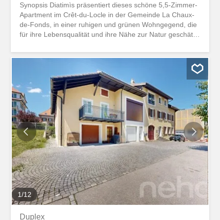
Synopsis Diatimìs präsentiert dieses schöne 5,5-Zimmer-
Apartment im Crêt-du-Locle in der Gemeinde La Chaux-
de-Fonds, in einer ruhigen und grünen Wohngegend, die
für ihre Lebensqualität und ihre Nähe zur Natur geschätzt
wird. Das 2020 erbaute und sehr gut gepflegte Objekt
überzeugt mit seinen großzügigen Räumen, seiner
Helligkeit und der Qualität seiner Ausstattung. Es bietet
eine schöne Harmonie zwischen Innen- und
Außenräumen, mit einer großen Terrasse und einem
privaten Garten, der zum Entspannen einlädt. Trotz der
ruhigen Wohnlage bleibt der Crêt-du-Locle nur wenige
Minuten vom Stadtzentrum von La Chaux-de-Fonds,
seinen Geschäften, Schulen und wichtigen Einrichtungen
entfernt. Der Bahnhof ist nur 5 Minuten zu Fuß entfernt.
Ein gesuchtes Gleichgewicht zwischen Natur und
Praktikabilität, das dieses Apartment zu einem besonders
attraktiven Wohnort macht. BESUCHEN SIE...
Willkommen in diesem Apartment im Erdgeschoss Ost
des Gebäudes, das eine fließende und...
1
/
12
Duplex