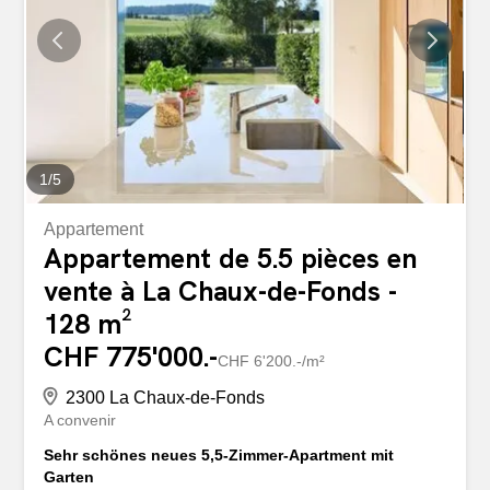
coin du feu durant l'hiver. Depuis le séjour, on accède
directement à un balcon de 6 m², une extension
extérieure bien agréable pour prendre le café au calme
dès les premiers rayons de soleil.Côté nuit, le logement
dispose de quatre vraies...
1
/
5
Appartement
Appartement de 5.5 pièces en
vente à La Chaux-de-Fonds -
128 m²
CHF 775'000.-
CHF 6'200.-/m²
2300 La Chaux-de-Fonds
A convenir
Sehr schönes neues 5,5-Zimmer-Apartment mit
Garten