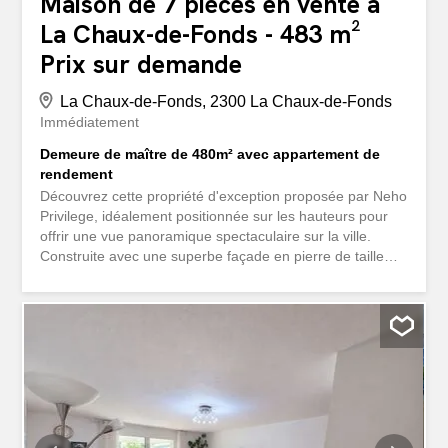
Maison de 7 pièces en vente à
La Chaux-de-Fonds - 483 m²
Prix sur demande
La Chaux-de-Fonds, 2300 La Chaux-de-Fonds
Immédiatement
Demeure de maître de 480m² avec appartement de
rendement
Découvrez cette propriété d'exception proposée par Neho
Privilege, idéalement positionnée sur les hauteurs pour
offrir une vue panoramique spectaculaire sur la ville.
Construite avec une superbe façade en pierre de taille
d'hauterive, cette propriété de prestige allie le charme
d'une demeure de maître à un excellent potentiel de
rendement grâce à un aménagement
intelligent.L'intérieur se distingue par une architecture en
demi-niveaux d'une rare élégance. Le c?ur de la maison
dévoile une hauteur sous plafond cathédrale
spectaculaire, sublimée par une somptueuse charpente
en bois sombre apparente et de superbes galeries en
mezzanine. Les parquets de bois massif verni, les