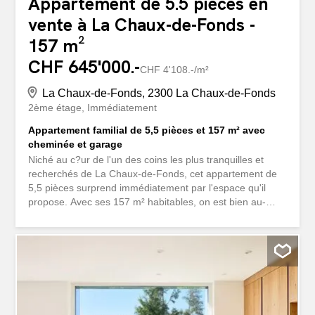
Appartement de 5.5 pièces en
vente à La Chaux-de-Fonds -
157 m²
CHF 645'000.-
CHF 4'108.-/m²
La Chaux-de-Fonds, 2300 La Chaux-de-Fonds
2ème étage
Immédiatement
Appartement familial de 5,5 pièces et 157 m² avec
cheminée et garage
Niché au c?ur de l'un des coins les plus tranquilles et
recherchés de La Chaux-de-Fonds, cet appartement de
5,5 pièces surprend immédiatement par l'espace qu'il
propose. Avec ses 157 m² habitables, on est bien au-
dessus des standards habituels. C'est l'endroit idéal pour
une famille qui cherche à s'installer au calme, à l'écart du
trafic, tout en restant proche des commodités et de la
nature.Le plan de l'appartement est très bien pensé,
isolant parfaitement la partie jour de l'espace nuit. Le
grand salon, très lumineux, donne tout de suite envie de
s'y installer. Son vrai point fort, c'est sa belle cheminée
qui apporte un cachet fou et promet de belles soirées au