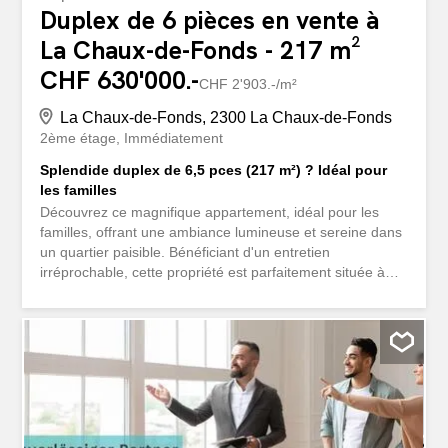
Duplex de 6 pièces en vente à
La Chaux-de-Fonds - 217 m²
CHF 630'000.-
CHF 2'903.-/m²
La Chaux-de-Fonds, 2300 La Chaux-de-Fonds
2ème étage
Immédiatement
Splendide duplex de 6,5 pces (217 m²) ? Idéal pour
les familles
Découvrez ce magnifique appartement, idéal pour les
familles, offrant une ambiance lumineuse et sereine dans
un quartier paisible. Bénéficiant d'un entretien
irréprochable, cette propriété est parfaitement située à
proximité de toutes les commodités essentielles.Avec ses
217 m² de surface habitable répartis sur deux niveaux,
cet appartement se distingue par sa conception
spacieuse et fonctionnelle. Il comprend six pièces
généreuses, dont quatre chambres confortables,
parfaites pour accueillir toute la famille. Les deux salles
de bains spacieuses et un toilette invités ajoutent une
dimension supplémentaire de confort et de