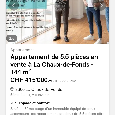
praticité.Exposé sud-est, l'appartement profite d'une
lumière naturelle abondante tout au long de la journée,
créant une atmosphère chaleureuse et accueillante. De
plus, il offre une vue partielle de la ville qui ajoute au
charme du lieu.Ne manquez pas l'opportunité de
découvrir ce bien exceptionnel. Contactez-nous dès...
1
/
6
Appartement
Appartement de 5.5 pièces en
vente à La Chaux-de-Fonds -
144 m²
CHF 415'000.-
CHF 2'882.-/m²
2300 La Chaux-de-Fonds
5ème étage
A convenir
Vue, espace et confort
Situé au 5ème étage d’un immeuble équipé de deux
ascenseurs, cet appartement spacieux de 5.5 pièces offre