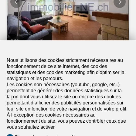
escaliers richement ouvragés et les vastes ouvertures
vitrées créent une atmosphère à la fois lumineuse et
résolument prestigieuse. Le grand atout : Un
appartement indépendant idéal pour la location Le rez-
de-chaussée intègre un bel appartement indépendant...
1
/
11
Appartement
Appartement de 5.5 pièces en
Nous utilisons des cookies strictement nécessaires au
fonctionnement de ce site internet, des cookies
vente à La Chaux-de-Fonds -
statistiques et des cookies marketing afin d'optimiser la
Réf NYBE-WQZY-1309
navigation et les parcours.
Les cookies non-nécessaires (youtube, google, etc..)
CHF 460'000.-
permettent de générer des données statistiques sur la
façon dont vous utilisez le site ou encore des cookies
2300 La Chaux-de-Fonds
permettant d’afficher des publicités personnalisées sur
A convenir
leur site en fonction de votre navigation et de votre profil.
À l’exception des cookies nécessaires au
Appartement lumineux de 5,5 pièces avec ascenseur
fonctionnement du site, vous pouvez contrôler ceux que
et garage
vous souhaitez activer.
Cet appartement moderne et lumineux de 5.5 pièces,
offrant une surface habitable de 121 m², se situe au 1er