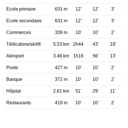
Ecole primaire
631 m
12'
12'
3'
Ecole secondaire
631 m
12'
12'
3'
Commerces
339 m
10'
10'
2'
Télécabine/skilift
5.53 km
2h44
43'
19'
Aéroport
3.46 km
1h16
56'
13'
Poste
427 m
10'
10'
2'
Banque
372 m
10'
10'
2'
Hôpital
2.61 km
51'
29'
11'
Restaurants
419 m
10'
10'
2'