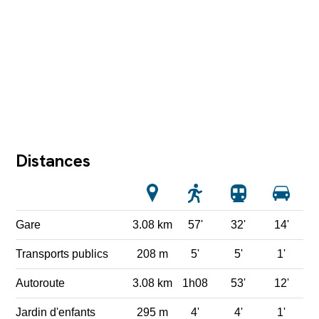
Distances
Gare
3.08 km
57'
32'
14'
Transports publics
208 m
5'
5'
1'
Autoroute
3.08 km
1h08
53'
12'
Jardin d'enfants
295 m
4'
4'
1'