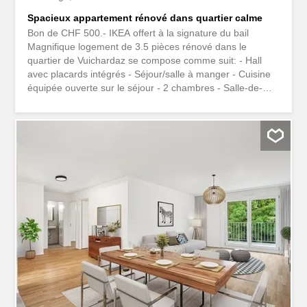
Spacieux appartement rénové dans quartier calme
Bon de CHF 500.- IKEA offert à la signature du bail
Magnifique logement de 3.5 pièces rénové dans le
quartier de Vuichardaz se compose comme suit: - Hall
avec placards intégrés - Séjour/salle à manger - Cuisine
équipée ouverte sur le séjour - 2 chambres - Salle-de-
bain - WC grande terrasseBalcon Le logement est
disponible de suite ou à convenir. Possibilité de louer une
place de parc dans le garage souterrain au prix de CHF
170.--/mois en sus du loyer. Vous souhaitez visiter l’objet?
Cliquez ici pour consulter les dates de visite disponibles:
Vous avez déjà visité l’objet et souhaitez poser votre
candidature? Vous pouvez accéder à la candidature en
ligne ici: Bon de CHF 500.- IKEA offert à la signature du
bail Magnifique logement de 3.5 pièces rénové dans le
quartier de Vuichardaz se compose comme suit : - Hall
avec placards intégrés - Séjour/salle à manger - Cuisine
équipée ouverte sur le séjour - 2 chambres - Salle-de-
bain - WC grande terrasseBalcon...