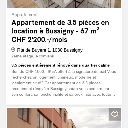
Appartement
Appartement de 3.5 pièces en
location à Bussigny - 67 m²
CHF 2'200.-/mois
Rte de Buyère 1, 1030 Bussigny
2ème étage
A convenir
3.5 pièces entièrement rénové dans quartier calme
Bon de CHF 1000.- IKEA offert à la signature du bail Vous
recherchez un logement lumineux, moderne et
idéalement situé? Cet appartement de 3.5 pièces
récemment rénové à Bussigny saura vous séduire par
son confort, sa fonctionnalité et sa proximité avec toutes
les commodités. Le logement se compose de: - Cuisine
moderne entièrement équipée - Séjour spacieux et
lumineux - Deux chambres confortables - Salle de bain
rénovée - Balcon - Cave - Buanderie commune Possibilité
de louer une place de parc dans le garage souterrain au