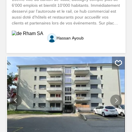
6'000 emplois et bientôt 10'000 habitants. Immédiatement
desservi par l'autoroute et le rail, ce hub commercial est
aussi doté d'hôtels et restaurants pour accueillir vos
clients et partenaires lors de vos événements. Sur place,
la cellule de la Municipalité PromoEco veille à faciliter
votre implantation et à développer un climat favorable aux
Hassan Ayoub
synergies. Véritable tremplin, ce lieu n'attend plus que
vous. Ce logement au 3ème étage est disposé comme
suit : - Hall d'entrée - Séjour - Cuisine agencée - Deux
chambres à coucher - Salle de bains / WC - Balcon Les
travaux suivants seront effectués dans l'appartement : -
Réfection complète des peintures - Ponçage et
vitrification des parquets Coup de coeur garanti ! Pour
toute information complémentaire sur ce bien ou pour
organiser une visite, nous vous invitons à remplir le
formulaire de contact.