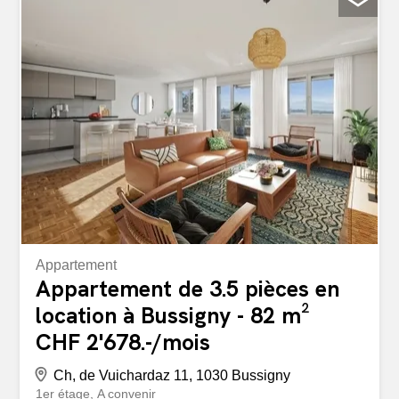
équipée - Une lumineuse chambre avec parquet - Une
salle de bains Disponible au 1er septembre 2026. Avons-
nous éveillé votre intérêt? Dans ce cas, n’hésitez pas à
prendre contact avec nous directement depuis le
formulaire de contact pour toute demande et/ou visite.
Une fois la visite effectuée, nous nous réjouissons de
recevoir votre dossier de candidature directement sur
notre formulaire en ligne inscrit ci-dessous:
https://flatfox.ch/fr/listing/86161099/submit/ Seuls les
dossiers envoyés via le lien seront pris en...
Appartement
Appartement de 3.5 pièces en
location à Bussigny - 82 m²
CHF 2'678.-/mois
Ch, de Vuichardaz 11, 1030 Bussigny
1er étage
A convenir