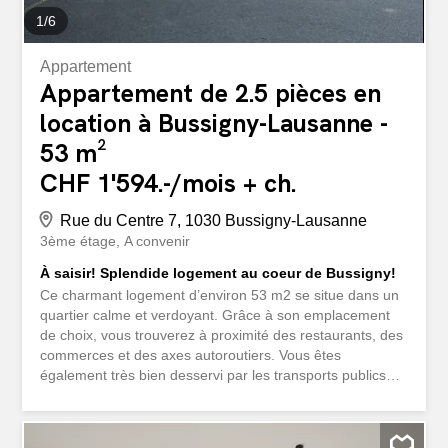
1
/
6
Appartement
Appartement de 2.5 pièces en
location à Bussigny-Lausanne -
53 m²
CHF 1'594.-/mois + ch.
Rue du Centre 7, 1030 Bussigny-Lausanne
3ème étage
A convenir
À saisir! Splendide logement au coeur de Bussigny!
Ce charmant logement d’environ 53 m2 se situe dans un
quartier calme et verdoyant. Grâce à son emplacement
de choix, vous trouverez à proximité des restaurants, des
commerces et des axes autoroutiers. Vous êtes
également très bien desservi par les transports publics
avec la gare CFF de Bussigny à deux pas. Il se compose
comme suit: - Un vaste hall d’entrée - Un spacieux séjour
avec accès au balcon - Une cuisine fermée, agencée et