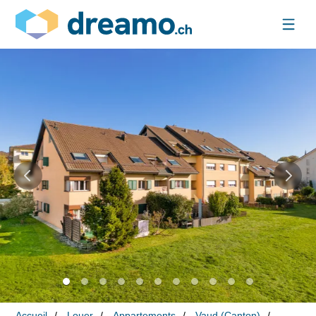
Accueil
Louer
Appartements
Vaud (Canton)