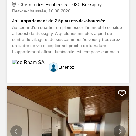
Chemin des Ecoliers 5, 1030 Bussigny
Rez-de-chaussée
16.08.2026
Joli appartement de 2.5p au rez-de-chaussée
Au coeur d'un quartier en plein essor, l'immeuble se situe
à l'ouest de Bussigny. A quelques minutes à pied du
centre du village et de ses commodités vous y trouverez
un cadre de vie exceptionnel proche de la nature.
L'appartement offrant luminosité est composé comme suit
: Un hall avec armoires murales Une cuisine entièrement
équipée Un séjour donnant sur le jardin Une chambre
Ethenoz
avec sol en parquet Une salle de douche avec installation
pour colonne de lavage De plus, les logements sont
équipés de la technologie e-Smart avec un écran tactile
qui vous permettra de maîtriser votre consommation
d'énergie en gérant à tout moment divers paramètres.
Vous aurez également à disposition une boîte sécurisée
pour réceptionner vos colis lorsque vous n'êtes pas à la
maison. Par ailleurs, l'immeuble dispose d'une buanderie
commune, de places de parc ainsi que des potagers.