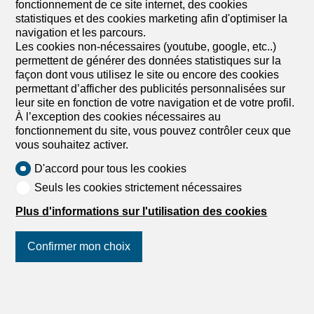
Bureaux à louer 1er étage | Lespace quil vous faut Optez
fonctionnement de ce site internet, des cookies
pour un environnement professionnel lumineux et bien
statistiques et des cookies marketing afin d'optimiser la
agencé au 1er étage. Ces bureaux offrent : - 2 bureaux
navigation et les parcours.
séparés - une cuisine équipée ouverte, idéale pour vos
Les cookies non-nécessaires (youtube, google, etc..)
moments de pause - une salle de bains moderne - un WC
permettent de générer des données statistiques sur la
séparé pour plus de confort. L'emplacement parfait pour
façon dont vous utilisez le site ou encore des cookies
faire avancer vos projets Ne laissez pas passer cette
permettant d’afficher des publicités personnalisées sur
occasion et postulez dès maintenant pour visiter lespace :
leur site en fonction de votre navigation et de votre profil.
https://rentalapplication.zimmermannimmobilier.ch/?
À l’exception des cookies nécessaires au
ref=5916-104 Les charges mentionnées, ci-dessus, sont
fonctionnement du site, vous pouvez contrôler ceux que
composées comme suit : CHF 130.- de charges CHF 60.-
vous souhaitez activer.
de frais accessoires
D'accord pour tous les cookies
Seuls les cookies strictement nécessaires
Plus d'informations sur l'utilisation des cookies
Confirmer mon choix
Suivez-nous
sur les réseaux
sociaux
!