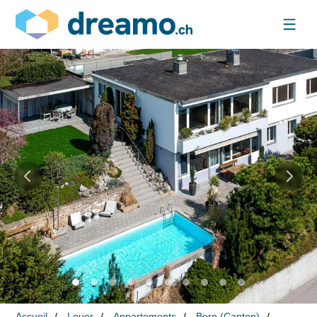
Accueil
Louer
Appartements
Bern (Canton)