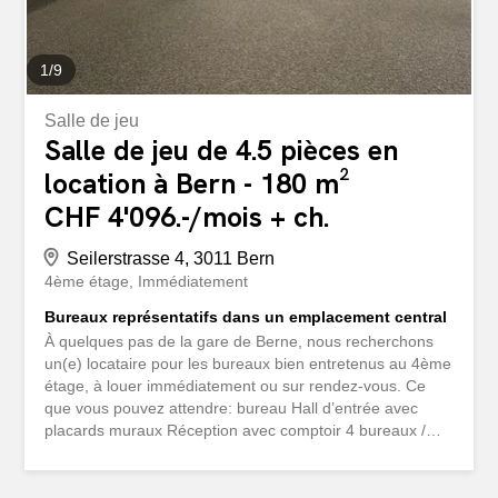
1
/
9
Salle de jeu
Salle de jeu de 4.5 pièces en
location à Bern - 180 m²
CHF 4'096.-/mois + ch.
Seilerstrasse 4, 3011 Bern
4ème étage
Immédiatement
Bureaux représentatifs dans un emplacement central
À quelques pas de la gare de Berne, nous recherchons
un(e) locataire pour les bureaux bien entretenus au 4ème
étage, à louer immédiatement ou sur rendez-vous. Ce
que vous pouvez attendre: bureau Hall d’entrée avec
placards muraux Réception avec comptoir 4 bureaux /
salles de réunion Salle des serveurs cuisine à café total
180.3 m2 à CHF 250.00/m2/p.a., soit CHF 3 756.00/mois
Stock/Archives au 3ème sous-sol 35.6 m2 à CHF