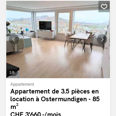
mieux à offrir. Dès que vous franchissez le seuil de la
porte, vous serez impressionné par les élégantes
stucatures au plafond, qui soulignent le caractère stylé
des pièces. Des pièces spacieuses, des matériaux de
qualité et un intérieur exclusif créent un environnement
de vie qui répond aux exigences les plus élevées. Les
points forts en un coup d’œil Pièces spacieuses
Stucatures élégantes au plafond Standard de
construction exclusif et de haute qualité Balcon couvert
avec coin salon Pièces à vivre et chambres à coucher
avec parquet Salles de bain avec carrelage Cuisine avec
plaque vitrocéramique, four, lave-vaisselle...
1
/
8
Appartement
Appartement de 3.5 pièces en
location à Ostermundigen - 85
m²
CHF 3'660.-/mois