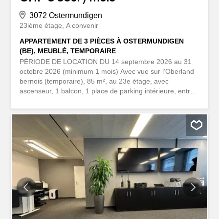
3072 Ostermundigen
23ième étage
A convenir
APPARTEMENT DE 3 PIÈCES À OSTERMUNDIGEN
(BE), MEUBLÉ, TEMPORAIRE
PÉRIODE DE LOCATION DU 14 septembre 2026 au 31
octobre 2026 (minimum 1 mois) Avec vue sur l’Oberland
bernois (temporaire), 85 m², au 23e étage, avec
ascenseur, 1 balcon, 1 place de parking intérieure, entrée
autoroutière à proximité. Incluant chauffage, électricité,
eau, internet, télévision (y compris connexion et
abonnement), ... MIETDAUER ab 14. September 2026 bis
31. Oktober 2026 (mind. 1 Monat) Mit Blick über das
Berner Oberland (temporär), 85m², im 23. Stock, mit Lift,
1 Balkon, 1 Einstellhallenplatz, Autobahneinfahrt in der
Nähe. Inkl. Heizung, Strom, Wasser, Internet, TV (inkl.
Anschluss und Abo), ...