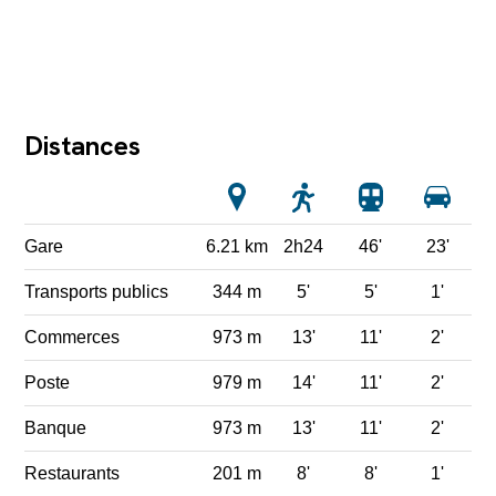
Distances
Gare
6.21 km
2h24
46'
23'
Transports publics
344 m
5'
5'
1'
Commerces
973 m
13'
11'
2'
Poste
979 m
14'
11'
2'
Banque
973 m
13'
11'
2'
Restaurants
201 m
8'
8'
1'