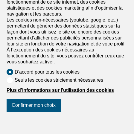
fonctionnement de ce site internet, des cookies
statistiques et des cookies marketing afin d'optimiser la
navigation et les parcours.
Les cookies non-nécessaires (youtube, google, etc..)
1
/
13
permettent de générer des données statistiques sur la
façon dont vous utilisez le site ou encore des cookies
Appartement meublé
permettant d’afficher des publicités personnalisées sur
Appartement meublé de 2.5
leur site en fonction de votre navigation et de votre profil.
À l’exception des cookies nécessaires au
pièces en location à Crans-
fonctionnement du site, vous pouvez contrôler ceux que
Montana - Réf X8P6-EO5K-841
vous souhaitez activer.
Prix sur demande
D'accord pour tous les cookies
Seuls les cookies strictement nécessaires
3963 Crans-Montana, Switzerland, 3963 Crans-
Montana
Plus d'informations sur l'utilisation des cookies
2ème étage
A convenir
Appartement location à la semaine
Confirmer mon choix
Suivez-nous
sur les réseaux
sociaux
!