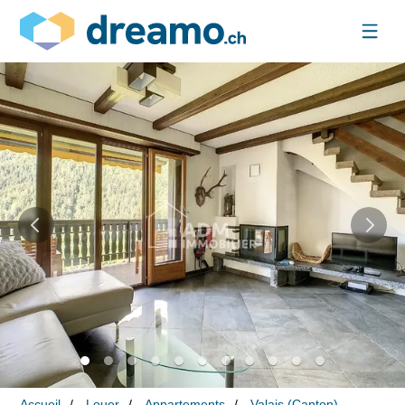
Accueil
Louer
Appartements
Valais (Canton)