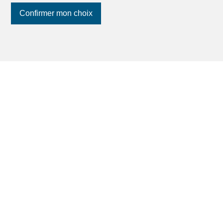
Confirmer mon choix
Suivez-nous
sur les réseaux
sociaux
!
1
/
11