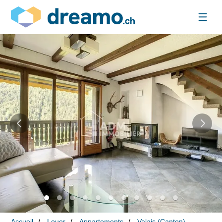
Accueil
Louer
Appartements
Valais (Canton)