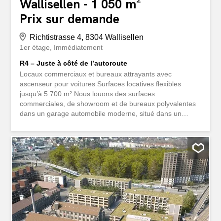
Wallisellen - 1 050 m²
Prix sur demande
Richtistrasse 4, 8304 Wallisellen
1er étage
Immédiatement
R4 – Juste à côté de l’autoroute
Locaux commerciaux et bureaux attrayants avec
ascenseur pour voitures Surfaces locatives flexibles
jusqu’à 5 700 m² Nous louons des surfaces
commerciales, de showroom et de bureaux polyvalentes
dans un garage automobile moderne, situé dans un
endroit très bien desservi Espaces flexibles pour la vente,
l’exposition, l’atelier et le bureau Inondé de lumière avec
des fenêtres du sol au plafond Développé selon vos
besoins et vos désirs Ascenseur pour l’accès à tous les
étages supérieurs Hauteur de plafond de 4.40m au 1er
étage Charge au sol de 500kg/m2 Un parking pour
100m2 Sanitaires aménagés à chaque étage Vous
trouverez un aperçu de toutes les surfaces disponibles et
des plans d’étage ici: https://navigator5.beyonity.ch/?
id=D1C968C9&language=de&bacp-opener=portfolio