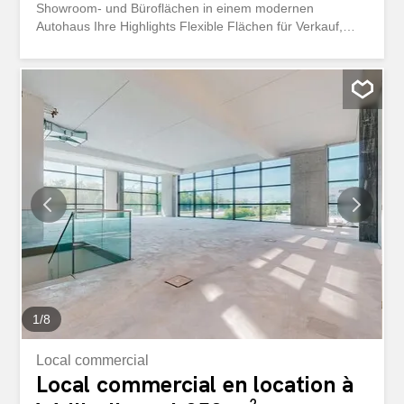
Showroom- und Büroflächen in einem modernen
Autohaus Ihre Highlights Flexible Flächen für Verkauf,
Ausstellung, Werkstatt und BüroLichtdurchflutet mit
durchgehend bodentiefen FensternNach Ihren Wünschen
und Bedürfnissen ausgebautAutolift mit Erschliessung
sämtlicher ObergeschosseRaumhöhe von 4.40m im
1.OGBodentraglast von 500kg/m2Ein Parkplatz pro
100m2Ausgebaute Sanitäranlagen auf jeder EtageEine
Übersicht aller verfügbaren Flächen und Grundrisse
finden Sie unter: https://navigator5.beyonity.ch/?
id=D1C968C9&language=de&bacp-opener=portfolio
Überzeugen Sie sich selbst von den vielseitigen
Nutzungsmöglichkeiten. Gerne zeigen wir Ihnen die
Flächen bei einer persönlichen Besichtigung. Wir freuen
uns auf Ihre Kontaktaufnahme. Ihr Privera Vermarktungs-
Team ************* Attractive...
1
/
8
Local commercial
Local commercial en location à