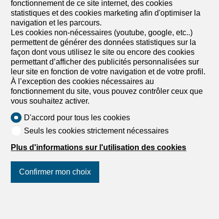
fonctionnement de ce site internet, des cookies
annexes, plus TVA). Si vous êtes intéressé, veuillez
statistiques et des cookies marketing afin d'optimiser la
contacter Laura Matthäus (service@livit.ch / 058 360 33
navigation et les parcours.
33). Wir vermieten Motorradplätze in der Tiefgarage der
Les cookies non-nécessaires (youtube, google, etc..)
Liegenschaft Zwirnereistrasse 1-31 in Wallisellen.
permettent de générer des données statistiques sur la
Mietzins monatlich: CHF 65.00 (inkl. CHF 5.00 Akonto
façon dont vous utilisez le site ou encore des cookies
Nebenkosten, zuzüglich Mwst.) Bei Interesse melden Sie
permettant d’afficher des publicités personnalisées sur
sich bitte bei Laura Matthäus (service@livit.ch / 058 360
leur site en fonction de votre navigation et de votre profil.
33 33).
À l’exception des cookies nécessaires au
fonctionnement du site, vous pouvez contrôler ceux que
vous souhaitez activer.
D'accord pour tous les cookies
Seuls les cookies strictement nécessaires
Plus d'informations sur l'utilisation des cookies
1
/
5
Confirmer mon choix
Local commercial
Local commercial de 2 pièces
Suivez-nous
sur les réseaux
sociaux
!
en location à Wallisellen - 180