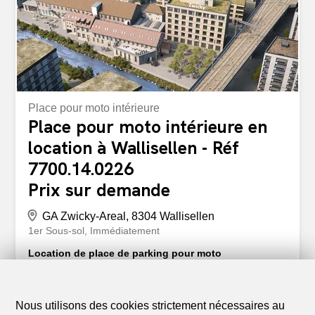
Venez découvrir par vous-même les possibilités
d’utilisation variées. Nous serons ravis de vous présenter
les surfaces lors d’une visite personnelle. Nous
attendons...
Place pour moto intérieure
Place pour moto intérieure en
location à Wallisellen - Réf
7700.14.0226
Prix sur demande
GA Zwicky-Areal, 8304 Wallisellen
1er Sous-sol
Immédiatement
Location de place de parking pour moto
Nous louons des places de stationnement pour motos
dans le parking souterrain de la propriété située
Zwirnereistrasse 1-31 à Wallisellen. Loyer mensuel: CHF
Nous utilisons des cookies strictement nécessaires au
65.00 (comprenant CHF 5.00 d’avance pour les frais