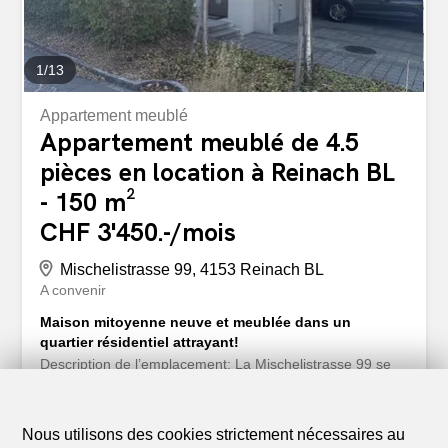
pièces sur environ...
1
/
13
Appartement meublé
Appartement meublé de 4.5
pièces en location à Reinach BL
- 150 m²
CHF 3'450.-/mois
Mischelistrasse 99, 4153 Reinach BL
A convenir
Maison mitoyenne neuve et meublée dans un
quartier résidentiel attrayant!
Description de l’emplacement: La Mischelistrasse 99 se
situe dans un quartier résidentiel calme et bien entretenu
à Reinach BL et séduit par sa combinaison idéale de
qualité de vie et d’excellente infrastructure (arrêt de bus à
Nous utilisons des cookies strictement nécessaires au
350m / parc juste devant la porte, etc.). Les commerces