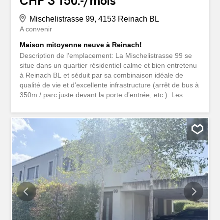
CHF 3'150.-/mois
Mischelistrasse 99, 4153 Reinach BL
A convenir
Maison mitoyenne neuve à Reinach!
Description de l’emplacement: La Mischelistrasse 99 se
situe dans un quartier résidentiel calme et bien entretenu
à Reinach BL et séduit par sa combinaison idéale de
qualité de vie et d’excellente infrastructure (arrêt de bus à
350m / parc juste devant la porte d’entrée, etc.). Les
commerces (Migros à 300m), les écoles (école primaire
Weiermatt à 900m / ISB – International School Basel à
950m, crèche à 500m) ainsi que les transports publics
sont facilement accessibles, tandis que la proximité de
Bâle offre une excellente connexion pour les navetteurs.
De nombreux espaces verts, des zones de loisirs et des
possibilités de divertissement soulignent la qualité de vie
élevée de ce lieu de vie très apprécié. Description du
bien: Cette maison mitoyenne construite en 2021 séduit
par son concept de vie moderne, son niveau
d’équipement de haute qualité et son emplacement calme
et adapté aux familles. Le bien dispose d’un total de 4.5