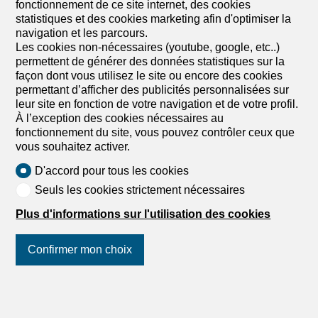
fonctionnement de ce site internet, des cookies
(Migros 300m), les écoles (école primaire Weiermatt
statistiques et des cookies marketing afin d'optimiser la
900m / ISB – International School Basel 950m, crèche
navigation et les parcours.
500m) ainsi que les transports publics sont facilement
Les cookies non-nécessaires (youtube, google, etc..)
accessibles, tandis que la proximité de Bâle offre une
permettent de générer des données statistiques sur la
excellente connexion pour les navetteurs. De
façon dont vous utilisez le site ou encore des cookies
nombreuses zones vertes, des lieux de loisirs et des
permettant d’afficher des publicités personnalisées sur
activités de plein air soulignent la qualité de vie élevée de
leur site en fonction de votre navigation et de votre profil.
ce quartier très prisé. Description de l’objet: La maison
À l’exception des cookies nécessaires au
mitoyenne construite en 2021 séduit par son concept de
fonctionnement du site, vous pouvez contrôler ceux que
vie moderne, son niveau d’équipement de haute qualité
vous souhaitez activer.
et son emplacement calme et adapté aux familles. Le
bien dispose d’un total de 4,5 pièces sur environ 100 m²
D'accord pour tous les cookies
et est idéal pour les...
Seuls les cookies strictement nécessaires
Plus d'informations sur l'utilisation des cookies
Appartement
Confirmer mon choix
Appartement de 4.5 pièces en
location à Basel - 113 m²
Suivez-nous
sur les réseaux
sociaux
!
CHF 3'330.-/mois