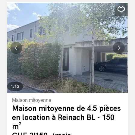
est idéal pour les couples, les familles ou les personnes
appréciant une vie spacieuse dans un lieu central. -
Cuisine moderne - Salle de bain spacieuse avec
baignoire - Plafonds hauts - Chambres lumineuses Les
images servent d’images d’exemple et peuvent différer de
l’extension Si vous êtes intéressé, n’hésitez pas à nous
contacter Nous avons hâte de vous voir Wir vermieten
diese stilvolle 4.5-Zimmer-Altbauwohnung mit
besonderem Charm und einem angenehmen
Wohngefühl. Hohe Decken, helle Räume und der
klassische Altbaucharakter schaffen eine einzigartige
Wohnatmosphäre. Die Wohnung überzeugt mit einem
grosszügigen Grundriss und eignet sich...
1
/
13
Maison mitoyenne
Maison mitoyenne de 4.5 pièces
en location à Reinach BL - 150
m²