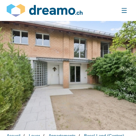
Accueil
Louer
Appartements
Basel-Land (Canton)