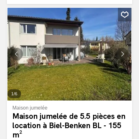
coucher, une véranda avec un accès direct depuis deux
pièces, ainsi qu’une salle de loisirs chauffée
supplémentaire au sous-sol offrent de nombreuses
possibilités d’utilisation. Des matériaux de qualité tels que
le parquet en chêne et le travertin, une cuisine sur
mesure avec des appareils V-Zug et des salles de bains
modernisées garantissent un confort de vie
contemporain. Un garage et une place de parking
extérieure complètent cette offre attrayante. Points forts:
Emplacement calme dans le quartier prisé de Bruderholz
Récemment rénové Aménagement intérieur de qualité
avec une nouvelle cuisine et des salles de...
1
/
6
Maison jumelée
Maison jumelée de 5.5 pièces en
location à Biel-Benken BL - 155
m²