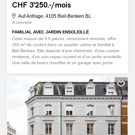
CHF 3'250.-/mois
Auf Anfrage, 4105 Biel-Benken BL
A convenir
FAMILIAL AVEC JARDIN ENSOLEILLÉ
Cette maison de 5.5 pièces, récemment rénovée, offre
155 m² de confort dans un quartier calme et familial à
Biel-Benken. Elle dispose d’une cheminée, d’une cuisine
moderne, d’un coin repas couvert et d’un jardin ensoleillé.
Une salle de loisirs chauffée et un garage avec porte
électrique complètent l’ensemble. Chauffage neuf avec
production d’eau chaude séparée. Animaux acceptés.
Cette propriété BETTERHOMES se distingue par les
avantages suivants: - Cheminée - coin repas couvert -
jardin ensoleillé - cuisine moderne et récente - salle de
loisirs chauffée – garage avec porte électrique - quartier
calme et familial - chauffage neuf avec production d’eau
chaude séparée (2025) - animaux acceptés - et bien plus
encore... Intéressé(e)? Contactez-nous pour une visite
sans engagement! Vous n’avez pas trouvé le bien idéal?
Découvrez plus de 1 900 autres offres sur:
www.betterhomes.ch – le courtier immobilier indépendant