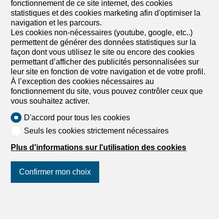
CHF 1'600.-/mois
fonctionnement de ce site internet, des cookies
statistiques et des cookies marketing afin d'optimiser la
navigation et les parcours.
3963 Crans-Montana, Switzerland, 3963 Crans-
Les cookies non-nécessaires (youtube, google, etc..)
Montana
permettent de générer des données statistiques sur la
A convenir
façon dont vous utilisez le site ou encore des cookies
À louer (saison): Très cosy appartement de 3.5
permettant d’afficher des publicités personnalisées sur
pièces à proximité du funiculaire
leur site en fonction de votre navigation et de votre profil.
Réf.: À louer (saison) : Joli appartement de 3.5 pièces,
À l’exception des cookies nécessaires au
d'environ 65 m², situé au rez-de-chaussée d'une jolie
fonctionnement du site, vous pouvez contrôler ceux que
résidence proche du funiculaire, sur la route de la
vous souhaitez activer.
Combaz et à moins de 10 minutes à pied du centre de
D'accord pour tous les cookies
Montana, des restaurants, des commerces et des
remontées mécaniques. Un arrêt de bus « Navettes
Seuls les cookies strictement nécessaires
Gratuites » se trouve à proximité. Des places de parc
Plus d'informations sur l'utilisation des cookies
extérieures devant la résidence sont réservées aux
résidents.Il est composé comme suit : - Hall d'entrée -
Séjour avec canapé-lit et coin à manger(table pour 6
Confirmer mon choix
personnes) - cuisine ouverte et équipée - Chambre
double (grand lit) avec coin bureau et sa salle dedouche,
Suivez-nous
sur les réseaux
wc, lavabo, attenante - Chambre avec lits superposés - 1
sociaux
!
salle de bain, wc, lavabo - Local à skis - Places de parc
extérieures réservées aux résidents avec macaron