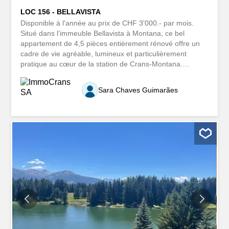
LOC 156 - BELLAVISTA
Disponible à l'année au prix de CHF 3'000.- par mois.
Situé dans l’immeuble Bellavista à Montana, ce bel
appartement de 4,5 pièces entièrement rénové offre un
cadre de vie agréable, lumineux et particulièrement
pratique au cœur de la station de Crans-Montana.
L’appartement comprend trois chambres : deux chambres
doubles avec armoires intégrées, ainsi qu’une chambre
Sara Chaves Guimarães
destinée aux enfants, équipée de deux lits superposés
permettant d’accueillir jusqu’à quatre personnes. Il
dispose également d’une cuisine séparée entièrement
équipée, d’une salle de bain et d’une salle de douche. Le
séjour, chaleureux et convivial, est agrémenté d’une
cheminée à bois fonctionnelle. Il se prolonge par un vaste
jardin d’hiver dont les vitrages peuvent être ouverts,
offrant un espace de détente privilégié en toute saison.
L’un des principaux atouts de ce bien est sa magnifique
vue dégagée et lointaine sur les Alpes ainsi que sur
l’ensemble de...