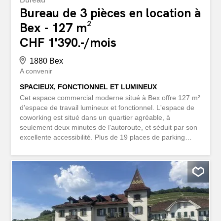
Bureau de 3 pièces en location à
Bex - 127 m²
CHF 1'390.-/mois
1880 Bex
A convenir
SPACIEUX, FONCTIONNEL ET LUMINEUX
Cet espace commercial moderne situé à Bex offre 127 m²
d'espace de travail lumineux et fonctionnel. L'espace de
coworking est situé dans un quartier agréable, à
seulement deux minutes de l'autoroute, et séduit par son
excellente accessibilité. Plus de 19 places de parking
incluses dans le prix garantissent une flexibilité maximale.
Grâce à son agencement bien pensé, à la douche et aux
toilettes situées au même étage et à sa conception
lumineuse, cet espace est idéal pour diverses activités
professionnelles, du bureau à l'atelier en passant par les
espaces de travail partagés. Cette offre de
BETTERHOMES se caractérise par les avantages
suivants: - surface commerciale de 127 m² - espace de