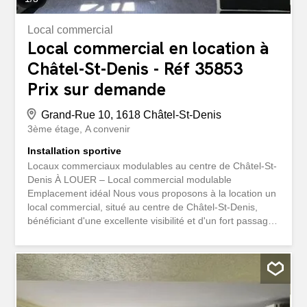
Local commercial
Local commercial en location à
Châtel-St-Denis - Réf 35853
Prix sur demande
Grand-Rue 10, 1618 Châtel-St-Denis
3ème étage
A convenir
Installation sportive
Locaux commerciaux modulables au centre de Châtel-St-
Denis À LOUER – Local commercial modulable
Emplacement idéal Nous vous proposons à la location un
local commercial, situé au centre de Châtel-St-Denis,
bénéficiant d'une excellente visibilité et d'un fort passage.
Disponibilité : de suite / à convenir Description du bien
Surface : env. 104 m2Étage : 2ème avec
ascenseurDisposition : Open space modulable selon les
besoins Les locaux ont été aménagés pour accueillir un
centre de fitness et disposent actuellement de sanitaires
avec douches, ainsi que des vestiaires séparés pour