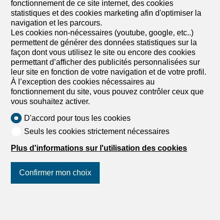
fonctionnement de ce site internet, des cookies
Denis À LOUER – Local commercial modulable
statistiques et des cookies marketing afin d'optimiser la
Emplacement idéal Nous vous proposons à la location un
navigation et les parcours.
local commercial, situé au centre de Châtel-St-Denis,
Les cookies non-nécessaires (youtube, google, etc..)
bénéficiant d'une excellente visibilité et d'un fort passage.
permettent de générer des données statistiques sur la
Disponibilité : de suite / à convenir Description du bien
façon dont vous utilisez le site ou encore des cookies
Surface : env. 104 m2Étage : 2ème avec
permettant d’afficher des publicités personnalisées sur
ascenseurDisposition : Open space modulable selon les
leur site en fonction de votre navigation et de votre profil.
besoins Les locaux ont été aménagés pour accueillir un
À l’exception des cookies nécessaires au
centre de fitness et disposent actuellement de sanitaires
fonctionnement du site, vous pouvez contrôler ceux que
avec douches, ainsi que des vestiaires séparés pour
vous souhaitez activer.
hommes et femmes. Un balcon vient compléter le 2ème
étage. Les locaux sont loués dans leur état actuel mais
D'accord pour tous les cookies
des modifications sont possibles. Locaux transformables
Seuls les cookies strictement nécessaires
Le local est entièrement aménageable et transformable
au gré du preneur. Vous pourrez créer l'agencement idéal
Plus d'informations sur l'utilisation des cookies
pour votre activité (bureaux, espace de vente, showroom,
atelier, cabinet, etc.), en accord...
Confirmer mon choix
1
/
3
Suivez-nous
sur les réseaux
sociaux
!
Bureau