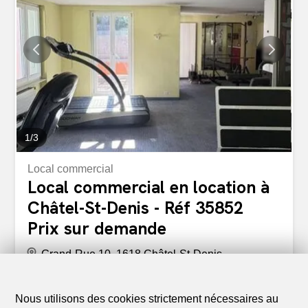
hommes et femmes. Un balcon vient compléter le 2ème
étage. Les locaux sont loués dans leur état actuel mais
des modifications sont possibles. Locaux transformables
Le local est entièrement aménageable et transformable
au gré du preneur. Vous pourrez créer l'agencement idéal
pour votre activité (bureaux, espace de vente, showroom,
atelier, cabinet, etc.), en accord...
1
/
3
Local commercial
Local commercial en location à
Châtel-St-Denis - Réf 35852
Prix sur demande
Grand-Rue 10, 1618 Châtel-St-Denis
3ème étage
A convenir
Cabinet médical
Nous utilisons des cookies strictement nécessaires au
Locaux commerciaux modulables au centre de Châtel-St-