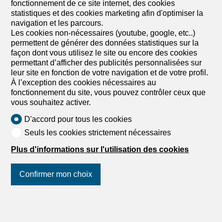
fonctionnement de ce site internet, des cookies
1er étage
A convenir
statistiques et des cookies marketing afin d'optimiser la
navigation et les parcours.
Atelier léger d'environ 82m² très bien situé à Crissier
Les cookies non-nécessaires (youtube, google, etc..)
Situé à Crissier, atelier léger de 82 m² au 1er étage à
permettent de générer des données statistiques sur la
louer. Le bâtiment se trouve à proximité immédiate de
façon dont vous utilisez le site ou encore des cookies
l’autoroute et des transports publics. Disponibilité : à
permettant d’afficher des publicités personnalisées sur
convenir Aménagements Affectation : AtelierSurface : 82
leur site en fonction de votre navigation et de votre profil.
m²Étage : 1er Situation géographique Bonne accessibilité
À l’exception des cookies nécessaires au
depuis Lausanne et RenensProximité des axes
fonctionnement du site, vous pouvez contrôler ceux que
autoroutiers – 2 minutesTransports publics à quelques
vous souhaitez activer.
minutes à pied Conditions de location Loyer : CHF
1’095.– / mois + chargesParking extérieur : CHF 90.– /
D'accord pour tous les cookies
mois Ce bien vous intéresse ou vous avez des questions
Seuls les cookies strictement nécessaires
? Nos spécialistes se tiennent à votre disposition et vous
répondent sous 24 heures.
Plus d'informations sur l'utilisation des cookies
Confirmer mon choix
Suivez-nous
sur les réseaux
sociaux
!