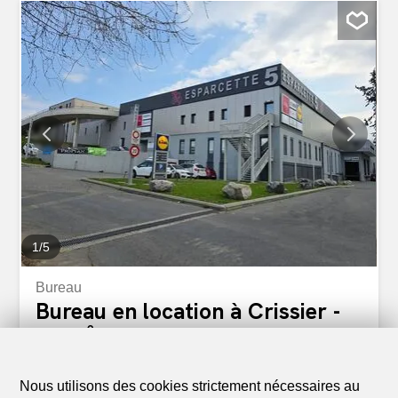
m²Étage : 1erOpen spaceSalle de conférenceCoin à
mangerWC communs Situation géographique Excellente
localisation entre Lausanne et GenèveArrêt de bus 5
minutes à piedEntrée d’autoroute à 5 minutes Conditions
de location Loyer : CHF 1245.- / moisCharges : CHF
125.- / moisParking extérieur : CHF 80.- / mois
Disponibilité A convenir Ce bien vous intéresse ou vous
souhaitez en savoir plus ? Nos spécialistes se tiennent à
votre disposition et vous répondent sous 24 heures.
1
/
5
Bureau
Bureau en location à Crissier -
82 m²
CHF 1'095.-/mois
Nous utilisons des cookies strictement nécessaires au
Chemin De L'esparcette 5, 1023 Crissier