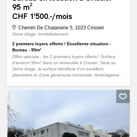
95 m²
CHF 1'500.-/mois
Chemin De Chatanerie 5, 1023 Crissier
2ème étage
Immédiatement
2 premiers loyers offerts ! Excellente situation -
Bureau - 95m²
Offre spéciale - les 2 premiers loyers offerts ! Surface
d’environ 95m² dans un immeuble à Crissier. Situé au
2ème étage, la surface bénéficie d’un excellent
placement et d’une généreuse luminosité. Aménagement
- Affectation : Bureau - Surface : 95m² - Etage : 2ème -
Ascenseur - Hauteur : minimum 2.45 mètres Situation
géographique - Excellente situation à Crissier - Lausanne
à 10 minutes, Genève à 40 minutes - Proximité
immédiate des transports publics (800m) et accès
autoroutier (800m) Conditions de location - Loyer :
1'500.00 CHF / mois - Forfait charge : 200.00 CHF / mois
Disponibilité - À convenir Ce bien vous intéresse ou vous
avez des questions ? Nos spécialistes se tiennent à votre
disposition et vous répondent sous 24heures.