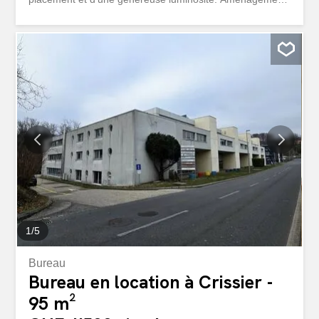
- Affectation : Atelier - Surface : 95m² - Etage : 2ème -
Ascenseur - Hauteur : minimum 2.45 mètres Situation
géographique - Excellente situation à Crissier - Lausanne
à 10 minutes, Genève à 40 minutes - Proximité
immédiate des transports publics (800m) et accès
autoroutier (800m) Conditions de location - Loyer :
1'500.00 CHF / mois - Forfait charge : 200.00 CHF / mois
Disponibilité - À convenir Ce bien vous intéresse ou vous
avez des questions ? Nos spécialistes se tiennent à votre
disposition et vous répondent sous 24heures.
1
/
5
Bureau
Bureau en location à Crissier -
95 m²