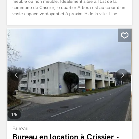
meublé ou non meublé. Idéalement situé à l'Est de la
commune de Crissier, le quartier Arbora est au cœur d’un
vaste espace verdoyant et à proximité de la ville. Il se
trouve à proximité de tous les commerces, des transports
publics et des axes autoroutiers, des établissements
scolaires et universitaires Le logement est composé
comme suit: - Cuisine agencée avec lave-vaisselle -
Grande pièce à vivre - Salle de douche / WC - Cave -
Balcon Loyer mensuel net CHF 1'410.- Acompte de
charges CHF 60.- Disponibilité: au 1er octobre 2026
VISITES : contacter le locataire actuel M. Loyens :
blasylf@gmail.com
1
/
5
Bureau
Bureau en location à Crissier -