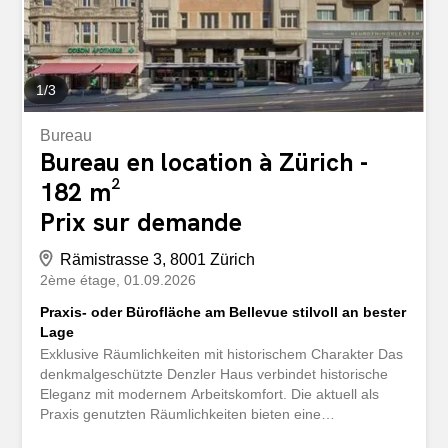
space ou agencement modulaire) Plancher creux,
revêtement de sol et éclairage de base Salles de
réception, archives et entrepôts Salles de séjour et
cuisines à...
1
/
3
Bureau
Bureau en location à Zürich -
182 m²
Prix sur demande
Rämistrasse 3, 8001 Zürich
2ème étage
01.09.2026
Praxis- oder Bürofläche am Bellevue stilvoll an bester
Lage
Exklusive Räumlichkeiten mit historischem Charakter Das
denkmalgeschützte Denzler Haus verbindet historische
Eleganz mit modernem Arbeitskomfort. Die aktuell als
Praxis genutzten Räumlichkeiten bieten eine
repräsentative Arbeitsumgebung an einer der