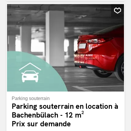
begehrtesten Adressen Zürichs und eignen sich ebenso
ideal für eine Büronutzung dank der klassischen
Aufteilung in Einzelbüros/Praxisräume. Die hochwertig
ausgebauten Flächen überzeugen durch sorgfältig
ausgewählte Materialien, eine Raumstruktur mit
Einzelräumen und moderne Gebäudetechnik. Der Ausbau
schafft ein stilvolles und professionelles Umfeld für
anspruchsvolle Nutzer aus den Bereichen Medizin,
Beratung, Dienstleistungen oder klassische Büronutzung.
Ausbau und Ausstattung: Wände mit glatt gestrichenem
WeissputzAbgehängte Decken mit Weissputz, weiss
gestrichenEichen-Stabparkett, geöltKühlung über
Kühldecken oder raumweise unterputz angeordnete Split-
GeräteAkustikpaneele für optimierten
RaumkomfortEigene Zu-...
Parking souterrain
Parking souterrain en location à
Bachenbülach - 12 m²
Prix sur demande