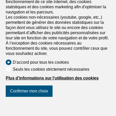
accordent de l’importance à la qualité, à l’individualité et à
fonctionnement de ce site internet, des cookies
une expérience d’achat inspirante. À la Pfalzgasse 2,
statistiques et des cookies marketing afin d'optimiser la
8001 Zurich, juste en dessous du Lindenhof, nous louons
navigation et les parcours.
ce local commercial polyvalent avec une surface de vente
Les cookies non-nécessaires (youtube, google, etc..)
d’environ 90m2 et des WC séparés. La surface est idéale
permettent de générer des données statistiques sur la
pour des concepts qui souhaitent mettre en avant la
façon dont vous utilisez le site ou encore des cookies
qualité de leurs produits ou services. Qu’il s’agisse d’une
permettant d’afficher des publicités personnalisées sur
boutique, d’un concept store, d’une bijouterie, d’un
leur site en fonction de votre navigation et de votre profil.
magasin de décoration intérieure, d’un...
À l’exception des cookies nécessaires au
fonctionnement du site, vous pouvez contrôler ceux que
vous souhaitez activer.
D'accord pour tous les cookies
1
/
2
Seuls les cookies strictement nécessaires
Parking souterrain
Plus d'informations sur l'utilisation des cookies
Parking souterrain en location à
Zürich - Réf 11743.04.8013
Confirmer mon choix
Prix sur demande
Suivez-nous
sur les réseaux
Tramstrasse 4a, 8050 Zürich
sociaux
!
1er Sous-sol
Immédiatement