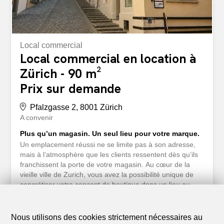
Local commercial
Local commercial en location à
Zürich - 90 m²
Prix sur demande
Pfalzgasse 2, 8001 Zürich
A convenir
Plus qu’un magasin. Un seul lieu pour votre marque.
Un emplacement réussi ne se limite pas à son adresse,
mais à l’atmosphère que les clients ressentent dès qu’ils
franchissent la porte de votre magasin. Au cœur de la
vieille ville de Zurich, vous avez la possibilité unique de
concrétiser votre concept de boutique dans un lieu au
charme particulier et à l’identité unique. L’environnement
historique, le décor urbain authentique et l’atmosphère
citadine offrent le cadre idéal pour les marques qui
Nous utilisons des cookies strictement nécessaires au