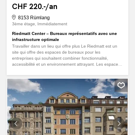
CHF 220.-/an
8153 Rümlang
3ème étage
Immédiatement
Riedmatt Center – Bureaux représentatifs avec une
infrastructure optimale
Travailler dans un lieu qui offre plus Le Riedmatt est un
site qui offre des espaces de bureaux pour les
entreprises qui souhaitent combiner fonctionnalité,
accessibilité et un environnement attrayant. Les espaces
peuvent être aménagés de manière flexible, du bureau
d’équipe ouvert à l’agencement structuré en fonction de
vos besoins opérationnels. Un site qui ne se contente pas
de proposer des postes de travail, mais qui soutient
activement le quotidien de vos collaborateurs. Des
espaces efficaces, prêts à l’emploi Les espaces de
bureaux sont aménagés et offrent une base technique
solide pour une prise d’occupation immédiate. Ils sont
complétés par des locaux annexes pratiques qui
permettent un quotidien de travail sans heurts. En savoir
plus sur l’aménagement: Salles de réunion flexibles (open