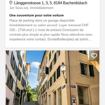
Länggenstrasse 1, 3, 5, 8184 Bachenbülach
1er Sous-sol
Immédiatement
Une couverture pour votre voiture
Place de parking dans un garage disponible
immédiatement ou selon accord. Loyer mensuel CHF
150.- (TVA excl.) 1 mois de préavis Conclusion de
contrats plus simple et plus rapide Nous attendons avec
impatience votre contact. Einstellhallenplatz ab sofort
oder nach Vereinbarung zu vermieten. Mietzins monatlich
CHF 150.- (zzgl. MwSt) 1 monatige Kündigungsfrist
Unkomplizierter und schneller Vertragsabschluss Wir
freuen uns auf Ihre Kontaktaufnahme.