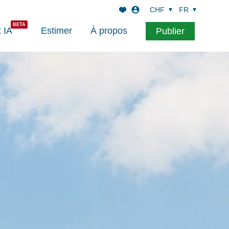
CHF
FR
t IA
Estimer
À propos
Publier