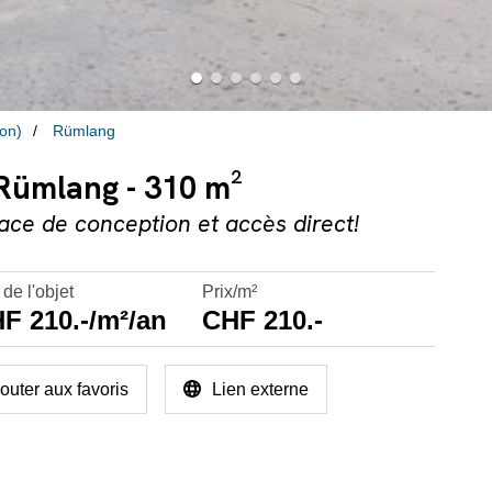
ton)
Rümlang
 Rümlang - 310 m²
ce de conception et accès direct!
 de l'objet
Prix/m²
F 210.-/m²/an
CHF 210.-
outer aux favoris
Lien externe