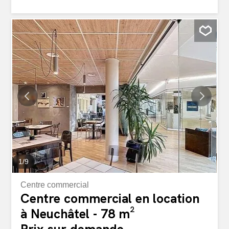
les commodités. Dès 2027, découvrez des espaces
modernes, entièrement rénovés, offrant des surfaces
d'environ 280 m² par étage, conçus pour s'adapter à vos
besoins professionnels. Caractéristiques principales :
Surfaces lumineuses et entièrement rénovéesSurface
280 m² par étageAménagement modulable et
personnalisable (possibilité de division en plusieurs
bureaux aux frais du repreneur)Configuration flexible
idéale pour différents types d'activitésEnvironnement
professionnel de qualité Flexibilité d'aménagement
unique : Les murs peuvent être aménagés selon les
besoins du locataire, offrant une réelle opportunité de
créer un espace sur mesure. Que...
1
/
9
Centre commercial
Centre commercial en location
à Neuchâtel - 78 m²