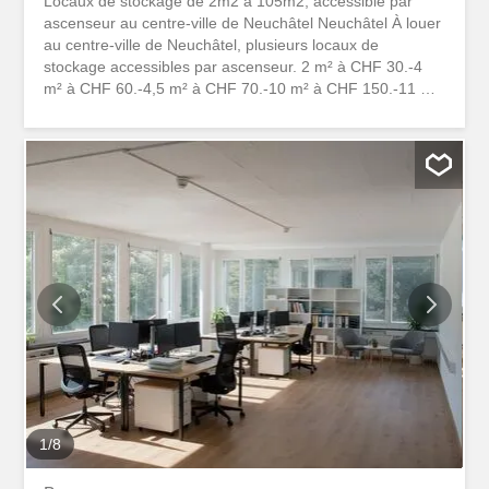
Locaux de stockage de 2m2 à 105m2, accessible par
ascenseur au centre-ville de Neuchâtel Neuchâtel À louer
au centre-ville de Neuchâtel, plusieurs locaux de
stockage accessibles par ascenseur. 2 m² à CHF 30.-4
m² à CHF 60.-4,5 m² à CHF 70.-10 m² à CHF 150.-11 m²
à CHF 170.-14 m² à CHF 210.-Surfaces disponibles
immédiatement dont un local de 105 m² pouvant être
modulé selon demande. Le prix de la location sera
calculé en fonction. N'hésitez pas à nous contacter pour
tout renseignement complémentaire.
1
/
8