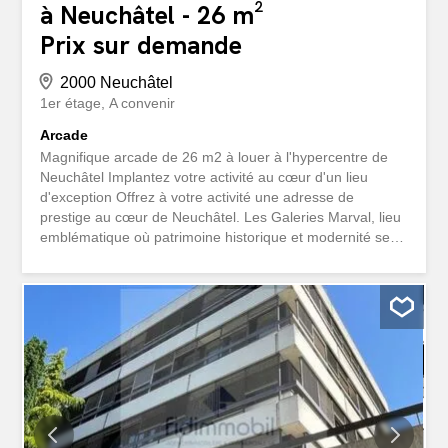
à Neuchâtel - 26 m²
Prix sur demande
2000 Neuchâtel
1er étage
A convenir
Arcade
Magnifique arcade de 26 m2 à louer à l'hypercentre de
Neuchâtel Implantez votre activité au cœur d'un lieu
d'exception Offrez à votre activité une adresse de
prestige au cœur de Neuchâtel. Les Galeries Marval, lieu
emblématique où patrimoine historique et modernité se
rencontrent, vous proposent des arcades commerciales à
louer dans un cadre unique et raffiné. Profitez d'une
situation idéale, au sein d'un centre dynamique
regroupant une galerie d'art reconnue, des appartements
de standing pour les voyageurs, ainsi que divers
commerces (joaillerie, beauté, services). Implantez votre
marque dans un environnement élégant, vivant, et
fréquenté par une clientèle locale et internationale à la
recherche d'expériences culturelles. Faites partie d'une
adresse incontournable à Neuchâtel. Idéalement située à