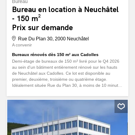
Bureau
Bureau en location à Neuchâtel
- 150 m²
Prix sur demande
Rue Du Plan 30, 2000 Neuchâtel
A convenir
Bureaux rénovés dès 150 m² aux Cadolles
Demi-étage de bureaux de 150 m² livré pour le Q4 2026
au sein d'un bâtiment entièrement rénové sur les hauts
de Neuchâtel aux Cadolles. Ce lot est disponible au
premier, deuxième, troisième ou quatrième étage.
Idéalement située Rue du Plan 30, à moins de 10 minutes
du centre-ville de Neuchâtel en transport public. Mais
également facilement accessible en voiture (localisation
offrant de nombreuses places de park), à proximité
directe du centre commercial et médical des Cadolles
(Migros, pharmacie, Denner, DHL, +30 spécialistes de
santé). Les visuels 3D ne sont que des exemples
d'aménagements. Les surfaces seront livrées semi-
brutes, équipées uniquement de ventilo-convecteurs