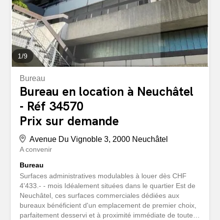
côté de l'entrée du centre Grande vitrine linéaire Accès
indépendant Disponibilité : immédiate Loyer et...
1
/
9
Bureau
Bureau en location à Neuchâtel
- Réf 34570
Prix sur demande
Avenue Du Vignoble 3, 2000 Neuchâtel
A convenir
Bureau
Surfaces administratives modulables à louer dès CHF
4'433.- - mois Idéalement situées dans le quartier Est de
Neuchâtel, ces surfaces commerciales dédiées aux
bureaux bénéficient d'un emplacement de premier choix,
parfaitement desservi et à proximité immédiate de toutes