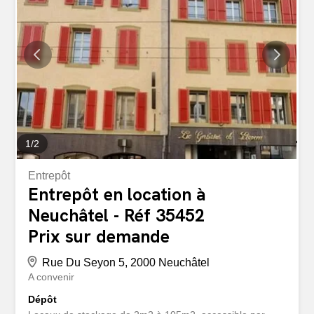
porteur, croissance liée au succès national et international
de la Suisse. Le site est axé sur un modèle Freemium
optimisant la croissance, la génération de traffic et son
excellente position dans les résultats de recherche
(Première page Google). Grace à son statut Ultra-
Premium et Legacy, il bénéficie d'une visibilité accrue,
captant la majorité du trafic organique. Excellente
crédibilité, grâce à une pertinence reconnue par les
algorithmes. En plus d'être...
1
/
2
Entrepôt
Entrepôt en location à
Neuchâtel - Réf 35452
Prix sur demande
Rue Du Seyon 5, 2000 Neuchâtel
A convenir
Dépôt