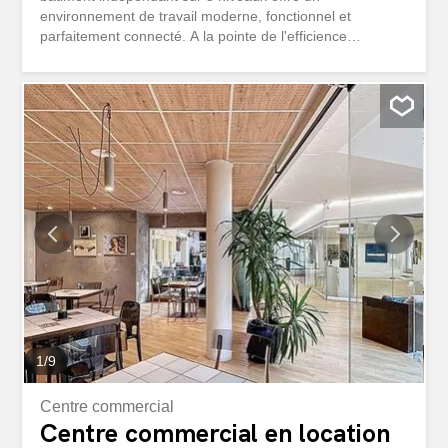
environnement de travail moderne, fonctionnel et
parfaitement connecté. A la pointe de l'efficience
énergétique, l'immeuble bénéficie d'une PAC réversible
offrant chauffage et refroidissement à haute efficacité.
Cette solution réduit la consommation d'énergie primaire
et les émissions de CO?. Combinée à une isolation
performante et à une gestion intelligente, ce concept clé
réduit les coûts et l'impact environnemental. Surface : 270
m² Rénovation en 2026 Hauteur sous plafond jusqu'à
3,20 m Surfaces très lumineuses Aménagement sur
mesure selon vos besoins Magnifique vue dégagée sur le
lac Disponibles dès le printemps 2027 Parking de 50
places Centre commercial Migros au pied de l'immeuble
Parc Belvédère du Plan et Tennis Club House à proximité
immédiate Crèche des...
1
/
9
Centre commercial
Centre commercial en location