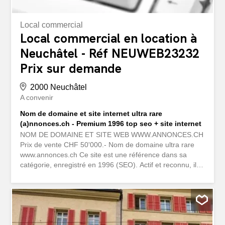
Local commercial
Local commercial en location à
Neuchâtel - Réf NEUWEB23232
Prix sur demande
2000 Neuchâtel
A convenir
Nom de domaine et site internet ultra rare
(a)nnonces.ch - Premium 1996 top seo + site internet
NOM DE DOMAINE ET SITE WEB WWW.ANNONCES.CH
Prix de vente CHF 50'000.- Nom de domaine ultra rare
www.annonces.ch Ce site est une référence dans sa
catégorie, enregistré en 1996 (SEO). Actif et reconnu, il
bénéficie d'un bon traffic en forte croissance, statistiques
à l'appui. Le nom est court, générique et mémorable, actif
digital stable et appréciatif, valeur refuge non duplicable,
site inclus. Opportunité idéale pour
marketplace/plateforme d'annonces, prestigieux et auto-