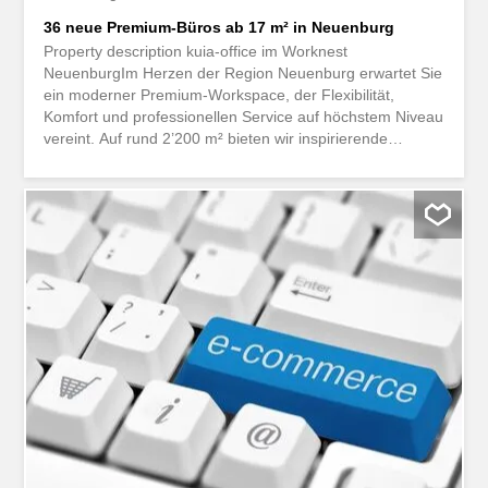
36 neue Premium-Büros ab 17 m² in Neuenburg
Property description kuia-office im Worknest
NeuenburgIm Herzen der Region Neuenburg erwartet Sie
ein moderner Premium-Workspace, der Flexibilität,
Komfort und professionellen Service auf höchstem Niveau
vereint. Auf rund 2’200 m² bieten wir inspirierende
Arbeitswelten für Unternehmen, Start-ups, Projektteams
und Selbstständige. 36 flexible Privatbüros - zwischen 17
bis 108 m²: Ob für ein kurzfristiges Projekt oder
langfristiges Wachstum: Wählen Sie aus modernen
Einzel- und Teambüros von 17 bis 108 m², die sich
individuell an Ihre Bedürfnisse anpassen lassen. Mit
Ihrem Privatbüro profitieren Sie gleichzeitig von
attraktiven Gemeinschaftsflächen und einer hochwertigen
Infrastruktur. So zahlen Sie nur für die Fläche, die Sie
dauerhaft benötigen, und nutzen zusätzliche Angebote
flexibel nach Bedarf. 5 moderne Meetingräume: Unsere
stilvollen Besprechungsräume eignen sich perfekt für
Workshops, Präsentationen, Kundentermine oder
vertrauliche Gespräche. Sie können...