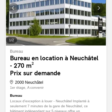
réversibles (rafraîchissement l'été et chauffage l'hiver).
Néanmoins l'aménagement peut être fait sur mesure à la
demande du preneur, notamment concernant la division
de la surface. Le bâtiment en quelques points: 1600 m2
de surfaces total5 niveaux (RDC...
1
/
2
Bureau
Bureau en location à Neuchâtel
- 270 m²
Prix sur demande
2000 Neuchâtel
1er étage
A convenir
Bureau
Locaux d'exception à louer - Neuchâtel Implanté à
seulement 7 minutes de la gare de Neuchâtel, ce
bâtiment indépendant sur 5 niveaux offre un