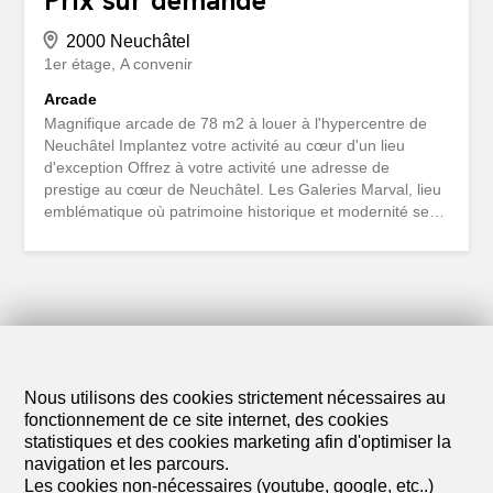
Prix sur demande
2000 Neuchâtel
1er étage
A convenir
Arcade
Magnifique arcade de 78 m2 à louer à l'hypercentre de
Neuchâtel Implantez votre activité au cœur d'un lieu
d'exception Offrez à votre activité une adresse de
prestige au cœur de Neuchâtel. Les Galeries Marval, lieu
emblématique où patrimoine historique et modernité se
rencontrent, vous proposent des arcades commerciales à
louer dans un cadre unique et raffiné. Profitez d'une
situation idéale, au sein d'un centre dynamique
regroupant une galerie d'art reconnue, des appartements
de standing pour les voyageurs, ainsi que divers
commerces (joaillerie, beauté, services). Implantez votre
marque dans un environnement élégant, vivant, et
fréquenté par une clientèle locale et internationale à la
Nous utilisons des cookies strictement nécessaires au
recherche d'expériences culturelles. Faites partie d'une
fonctionnement de ce site internet, des cookies
adresse incontournable à Neuchâtel. Idéalement située à
statistiques et des cookies marketing afin d'optimiser la
côté de l'entrée du centre côté terrasse Grande vitrine
navigation et les parcours.
linéaire Accès indépendant Disponibilité : immédiate...
Les cookies non-nécessaires (youtube, google, etc..)