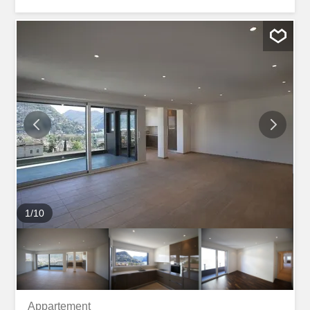
- Surface habitable : 135,00 m² - Terrasse privative : 25
m2 avec vue panoramique sur le lac et les montagnes -
Les commodités de la copropriété comprennent : -
Ascenseur - Buanderie intérieure - Salle de sport - Piscine
chauffée - Sauna Cet appartement est idéal pour ceux qui
souhaitent vivre au cœur de la ville, à quelques pas de la
gare de Lugano. La grande cuisine ouverte donne sur un
séjour lumineux, offrant un environnement accueillant et
élégant. Installations modernes : - Chambre principale
avec accès direct à la terrasse et salle de bain attenante -
Deux chambres spacieuses supplémentaires - Deuxième
salle de bain avec baignoire et douche - WC invités -
Pièce annexe et buanderie...
1
/
10
Appartement