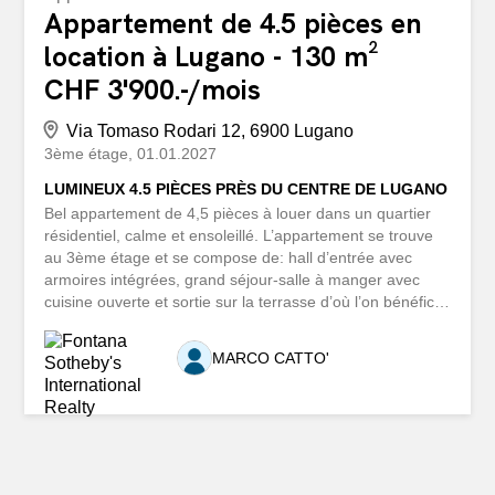
Appartement de 4.5 pièces en
location à Lugano - 130 m²
CHF 3'900.-/mois
Via Tomaso Rodari 12, 6900 Lugano
3ème étage
01.01.2027
LUMINEUX 4.5 PIÈCES PRÈS DU CENTRE DE LUGANO
Bel appartement de 4,5 pièces à louer dans un quartier
résidentiel, calme et ensoleillé. L’appartement se trouve
au 3ème étage et se compose de: hall d’entrée avec
armoires intégrées, grand séjour-salle à manger avec
cuisine ouverte et sortie sur la terrasse d’où l’on bénéficie
d’une belle vue sur le lac et la ville, 3 chambres à coucher
(dont 2 avec balcon) et 2 salles de bains. L’appartement
MARCO CATTO'
est complété par une place de parking dans un garage.
Le centre-ville et la gare de Lugano sont accessibles à
pied en seulement deux minutes. Tous les services offerts
par la ville (écoles, crèches, liaisons routières, transports
publics, commerces, centres commerciaux et l’aéroport
d’Agno) sont à proximité immédiate. Loyer CHF 3 900.00