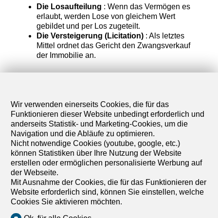
Die Losaufteilung
: Wenn das Vermögen es
erlaubt, werden Lose von gleichem Wert
gebildet und per Los zugeteilt.
Die Versteigerung (Licitation)
: Als letztes
Mittel ordnet das Gericht den Zwangsverkauf
der Immobilie an.
Dieses Ergebnis ist oft finanziell am wenigsten
vorteilhaft, da eine öffentliche Versteigerung in der
Regel einen niedrigeren Preis erzielt als ein freier
Wir verwenden einerseits Cookies, die für das
Verkauf, ganz abgesehen von den hohen
Funktionieren dieser Website unbedingt erforderlich und
Gerichtskosten.
anderseits Statistik- und Marketing-Cookies, um die
Navigation und die Abläufe zu optimieren.
Nicht notwendige Cookies (youtube, google, etc.)
FAQ
können Statistiken über Ihre Nutzung der Website
erstellen oder ermöglichen personalisierte Werbung auf
der Webseite.
Kann man den überlebenden Ehegatten
Mit Ausnahme der Cookies, die für das Funktionieren der
gegenüber den Kindern bevorzugen ?
Website erforderlich sind, können Sie einstellen, welche
Ja, mittels eines Erbvertrags oder einer Klausel
Cookies Sie aktivieren möchten.
über die vollständige Zuweisung des
Gemeinschaftsanteils (bei Ehepaaren unter dem