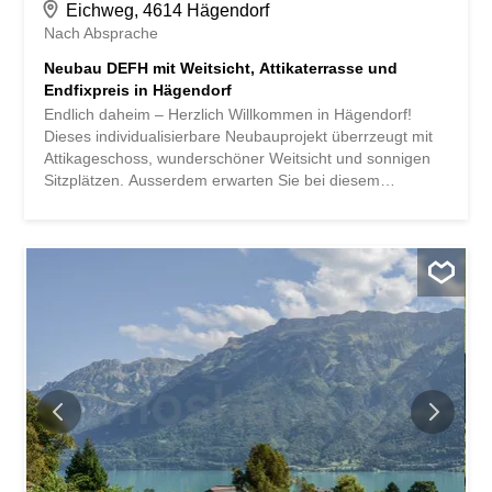
Eichweg, 4614 Hägendorf
Nach Absprache
Neubau DEFH mit Weitsicht, Attikaterrasse und
Endfixpreis in Hägendorf
Endlich daheim – Herzlich Willkommen in Hägendorf!
Dieses individualisierbare Neubauprojekt überrzeugt mit
Attikageschoss, wunderschöner Weitsicht und sonnigen
Sitzplätzen. Ausserdem erwarten Sie bei diesem
einmaligen Projekt viele weitere Vorteile:
Doppeleinfamilienhaushäflte inkl. Bauland und
Erschliessungskosten Neubau in Massivbauweise mit
Endfixpreisgarantie Teilunterkellerung mit grossem
Disponibel Doppelcarport Attikageschoss mit
Dachterrasse Geniessen Sie dank optimaler Ausrichtung
den ganzen Tag Sonne auf der Terrasse und dem
Sitzplatz Wir gestalten den Innenausbau nach Ihren
Wünschen und Bedürfnissen. Spots im Eingangs- und
Kochbereich elektrische Storen im ganzen Haus Reduit
gedeckter Eingang mit Vordach Küche und Waschraum
werden mit hochwertigen V-Zug Geräten ausgestattet.
Bodenheizung und moderne Luft-Wasser-Wärmepumpe
Ruhiger Wohnstandort mit hoher Lebensqualität: Der