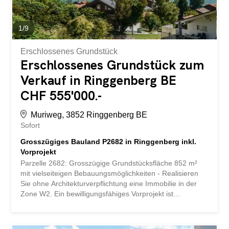
Eichweg liegt in einem gepflegten Einfamilienhausquartier
und bietet ein angenehmes...
1
/
9
Erschlossenes Grundstück
Erschlossenes Grundstück zum
Verkauf in Ringgenberg BE
CHF 555'000.-
Muriweg, 3852 Ringgenberg BE
Sofort
Grosszügiges Bauland P2682 in Ringgenberg inkl.
Vorprojekt
Parzelle 2682: Grosszügige Grundstücksfläche 852 m²
mit vielseiteigen Bebauungsmöglichkeiten - Realisieren
Sie ohne Architekturverpflichtung eine Immobilie in der
Zone W2. Ein bewilligungsfähiges Vorprojekt ist
inbegriffen. Interessante und voll erschlossene
Baulandparzelle in einem ruhigen und sonnigen
Wohnquartier in Ringgenberg. Die Parzelle besticht durch