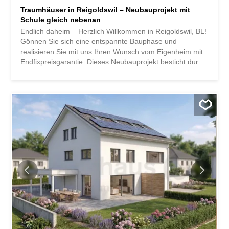
Traumhäuser in Reigoldswil – Neubauprojekt mit
Schule gleich nebenan
Endlich daheim – Herzlich Willkommen in Reigoldswil, BL!
Gönnen Sie sich eine entspannte Bauphase und
realisieren Sie mit uns Ihren Wunsch vom Eigenheim mit
Endfixpreisgarantie. Dieses Neubauprojekt besticht durch
eine klare, zeitgemässe Architektursprache, die Design
und Komfort harmonisch vereint und einen individuell
anpassbaren Grundriss, der viel Raum für Ihre
Bedürfnisse bietet. Zudem können Sie Ihre Wünsche und
Vorstellungen in den Innenausbau integrieren. Der grosse
Wohn- und Essbereich bietet viel Platz für Ihre
individuellen Einrichtungsideen. Die grossflächigen,
modernen Fenster im ganzen Haus sorgen für den
idealen Lichteinfluss und sorgen für ein herrlich offenes
Wohngefühl. Dieses Projekt besticht mit besonders vielen
Vorteilen: Neubauprojekt in Massivbauweise zum
optimalen Preis-/ Leistungsverhältnis 3 freistehende
Einfamilienhäuser Grosszügige Fensterfronten sorgen für
helle, lichtdurchflutete Räume. Optimaler Grundriss, der
das Haus in ein wahres...