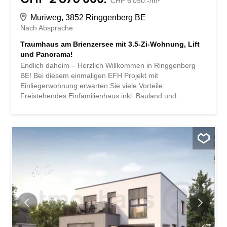
CHF 6'090.-/m²
Muriweg, 3852 Ringgenberg BE
Nach Absprache
Traumhaus am Brienzersee mit 3.5-Zi-Wohnung, Lift
und Panorama!
Endlich daheim – Herzlich Willkommen in Ringgenberg
BE! Bei diesem einmaligen EFH Projekt mit
Einliegerwohnung erwarten Sie viele Vorteile:
Freistehendes Einfamilienhaus inkl. Bauland und
Erschliessungskosten mit Einliegerwohnung Neubau in
Massivbauweise mit Endfixpreisgarantie
Vollunterkellerung Geniessen Sie dank optimaler
Ausrichtung den ganzen Tag Sonne auf den
Gartensitzplätzen und Terrassen Doppelgarage und
Einzelgarage Lift Wir gestalten den Innenausbau nach
Ihren Wünschen und Bedürfnissen. Spots im Eingangs-
und Kochbereich elektrische Storen im ganzen Haus
Küche und Waschraum werden mit hochwertigen V-Zug
Geräten ausgestattet. Bodenheizung und moderne Luft-
Wasser-Wärmepumpe Geniessen Sie die herrliche
Umgebung von den gemütlichen Sitzplätzen rund ums