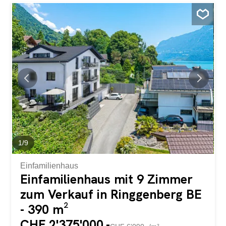
dank optimaler Ausrichtung den ganzen Tag Sonne auf
den Gartensitzplätzen und Terrassen Doppelgarage und
Einzelgarage Cheminée, 4. Nasszelle und Lift sind
optional Wir gestalten den Innenausbau nach Ihren
Wünschen und Bedürfnissen. Spots im Eingangs- und
Kochbereich elektrische Storen im ganzen Haus Küche
und Waschraum werden mit hochwertigen V-Zug Geräten
ausgestattet. Bodenheizung und moderne Luft-Wasser-
Wärmepumpe Geniessen Sie die herrliche Umgebung
von den gemütlichen Sitzplätzen rund ums Haus sowie
die einmalige Aussicht auf den wunderschönen
Brienzersee vom Dachgeschoss aus. Die traumhafte
Lage zwischen dem rechten Brienzerseeufer und dem...
1
/
9
Einfamilienhaus
Einfamilienhaus mit 9 Zimmer
zum Verkauf in Ringgenberg BE
- 390 m²
CHF 2'375'000.-