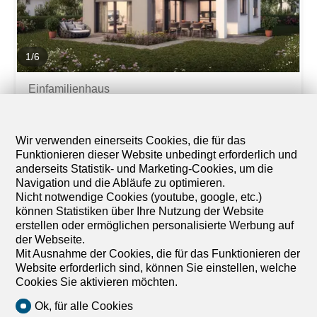
Haus sowie die einmalige Aussicht auf den
wunderschönen Brienzersee vom Dachgeschoss aus. Die
traumhafte Lage zwischen dem rechten Brienzerseeufer
und dem Hardergrat bietet zahlreiche Aktivitäten für...
1
/
6
Einfamilienhaus
Einfamilienhaus mit 6.5 Zimmer
zum Verkauf in Meiringen - 194
Wir verwenden einerseits Cookies, die für das
m²
Funktionieren dieser Website unbedingt erforderlich und
CHF 1'184'000.-
anderseits Statistik- und Marketing-Cookies, um die
CHF 6'103.-/m²
Navigation und die Abläufe zu optimieren.
Nicht notwendige Cookies (youtube, google, etc.)
Brünigstrasse , 3860 Meiringen
können Statistiken über Ihre Nutzung der Website
Nach Absprache
erstellen oder ermöglichen personalisierte Werbung auf
Wohnen und Erleben: Ihr Neubau Traumhaus mit
der Webseite.
Hobbyraum in Meiringen!
Mit Ausnahme der Cookies, die für das Funktionieren der
Endlich daheim – Herzlich Willkommen in Meiringen BE!
Website erforderlich sind, können Sie einstellen, welche
Bei diesem einmaligen Projekt erwarten Sie viele Vorteile:
Cookies Sie aktivieren möchten.
Zwei freistehende Einfamilienhäuser inkl. Bauland und
Ok, für alle Cookies
Erschliessungskosten Neubau in Massivbauweise mit