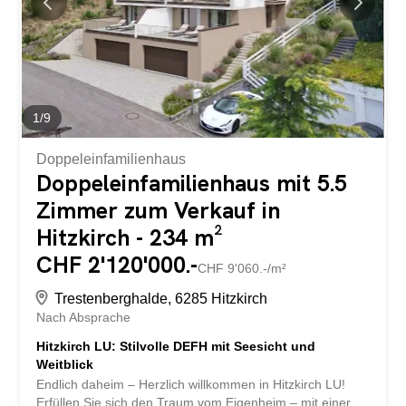
Geräten ausgestattet Bodenheizung und moderne Luft-
Wasser-Wärmepumpe Kindergarten, Grundschule und
Oberschule sind gut erreichbar. idyllische Umgebung
mitten im Grünen und nahe der Emme Heimiswil ist ein
wunderschönes ländliches Naherholungsgebiet im
Emmental. Burgdorf ist in 5 Minuten mit dem...
1
/
9
Doppeleinfamilienhaus
Doppeleinfamilienhaus mit 5.5
Zimmer zum Verkauf in
Hitzkirch - 234 m²
CHF 2'120'000.-
CHF 9'060.-/m²
Trestenberghalde, 6285 Hitzkirch
Nach Absprache
Hitzkirch LU: Stilvolle DEFH mit Seesicht und
Weitblick
Endlich daheim – Herzlich willkommen in Hitzkirch LU!
Erfüllen Sie sich den Traum vom Eigenheim – mit einer