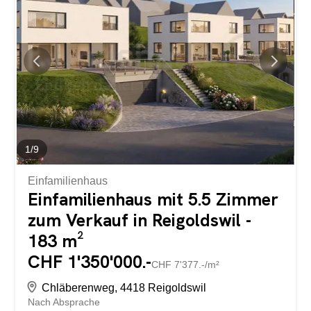
individuellen Einrichtungsideen. Die grossflächigen,
modernen Fenster im ganzen Haus sorgen für den
idealen Lichteinfluss und sorgen für ein herrlich offenes
Wohngefühl. Dieses Projekt besticht mit besonders vielen
Vorteilen: Neubauprojekt in Massivbauweise zum
optimalen Preis-/ Leistungsverhältnis 4 freistehende
Einfamilienhäuser Vollunterkellerung ausgebaut mit
separatem Studio Generationenhaus mit
Zukunftspotenzial – Das intelligente Wohnkonzept...
1
/
9
Einfamilienhaus
Einfamilienhaus mit 5.5 Zimmer
zum Verkauf in Reigoldswil -
183 m²
CHF 1'350'000.-
CHF 7'377.-/m²
Chläberenweg, 4418 Reigoldswil
Nach Absprache