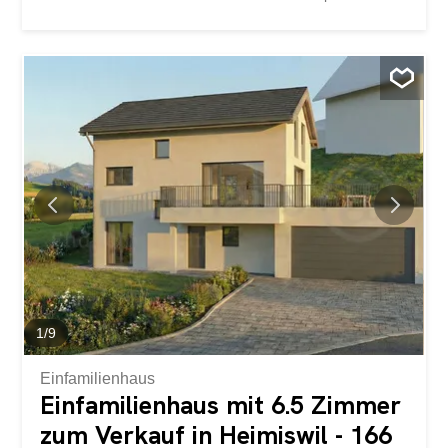
Grundriss, der viel Raum für Ihre Bedürfnisse bietet.
Zudem können Sie Ihre Wünsche und Vorstellungen in
den Innenausbau integrieren. Der grosse Wohn- und
Essbereich bietet viel Platz für Ihre individuellen
Einrichtungsideen. Die grossflächigen, modernen Fenster
im ganzen Haus sorgen für den idealen Lichteinfluss und
sorgen für ein herrlich offenes Wohngefühl. Dieses
Projekt besticht mit besonders vielen Vorteilen:
Neubauprojekt in Massivbauweise zum optimalen Preis-/
Leistungsverhältnis Zwei freistehende Einfamilienhäuser
Ein gedeckter Balkon und ein ungedeckter Balkon Ein
gedeckter Sitzplatz und ein ungedeckter Sitzplatz Beste
Ausrichtung um den ganzen Tag Sonne geniessen zu
können Carport, Parkplatz und...
1
/
9
Einfamilienhaus
Einfamilienhaus mit 6.5 Zimmer
zum Verkauf in Heimiswil - 166