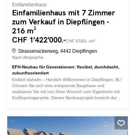
Einfamilienhaus
Einfamilienhaus mit 7 Zimmer
zum Verkauf in Diepflingen -
216 m²
CHF 1'422'000.-
CHF 6'583.-/m²
Strassenackerweg, 4442 Diepflingen
Nach Absprache
EFH-Neubau für Generationen: flexibel, durchdacht,
zukunftsorientiert
Endlich daheim – Herzlich Willkommen in Diepflingen, BL!
Gönnen Sie sich eine entspannte Bauphase und
realisieren Sie mit uns Ihren Wunsch vom Eigenheim mit
Endfixpreisgarantie. Dieses Neubauprojekt besticht durch
eine klare, zeitgemässe Architektursprache, die Design
und Komfort harmonisch vereint und einen individuell
anpassbaren Grundriss, der viel Raum für Ihre
Bedürfnisse bietet. Zudem können Sie Ihre Wünsche und
Vorstellungen in den Innenausbau integrieren. Der grosse
Wohn- und Essbereich bietet viel Platz für Ihre