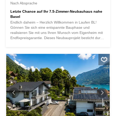
Nach Absprache
Letzte Chance auf Ihr 7.5-Zimmer-Neubauhaus nahe
Basel
Endlich daheim – Herzlich Willkommen in Laufen BL!
Gönnen Sie sich eine entspannte Bauphase und
realisieren Sie mit uns Ihren Wunsch vom Eigenheim mit
Endfixpreisgarantie. Dieses Neubauprojekt besticht durch
helle Räumlichkeiten und einen individuell anpassbaren
Grundriss, der viel Raum für Ihre Bedürfnisse bietet.
Zudem können Sie Ihre Wünsche und Vorstellungen in
den Innenausbau integrieren. Der grosse Wohn- und
Essbereich bietet viel Platz für Ihre individuellen
Einrichtungsideen. Die grossflächigen, modernen Fenster
im ganzen Haus sorgen für den idealen Lichteinfluss und
sorgen für ein herrlich offenes Wohngefühl. Die beiden
freistehenden Einfamilienhäuser in Laufen bieten
besonders viele Vorteile: Neubauprojekt in
Massivbauweise zum optimalen Preis-/
Leistungsverhältnis Helle, lichtdurchflutete Räume
Optimaler Grundriss, der das Haus in ein wahres
Raumwunder verwandelt und individuell anpassbar ist.
Vollunterkellerung mit zwei ausgebauten Hobbyräumen