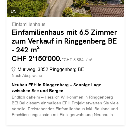
gedeckter...
1
/
5
Einfamilienhaus
Einfamilienhaus mit 6.5 Zimmer
zum Verkauf in Ringgenberg BE
- 242 m²
CHF 2'150'000.-
CHF 8'884.-/m²
Muriweg, 3852 Ringgenberg BE
Nach Absprache
Neubau EFH in Ringgenberg – Sonnige Lage
zwischen See und Bergen
Endlich daheim – Herzlich Willkommen in Ringgenberg
BE! Bei diesem einmaligen EFH Projekt erwarten Sie viele
Vorteile: Freistehendes Einfamilienhaus inkl. Bauland und
Erschliessungskosten mit Einliegerwohnung Neubau in
Massivbauweise mit Endfixpreisgarantie und drei Etagen
voller Möglichkeiten Vollunterkellerung Geniessen Sie