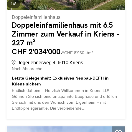
1
/
8
Doppeleinfamilienhaus
Doppeleinfamilienhaus mit 6.5
Zimmer zum Verkauf in Kriens -
227 m²
CHF 2'034'000.-
CHF 8'960.-/m²
Jegerlehnerweg 4, 6010 Kriens
Nach Absprache
Letzte Gelegenheit: Exklusives Neubau-DEFH in
Kriens sichern
Endlich daheim – Herzlich Willkommen in Kriens LU!
Gönnen Sie sich eine entspannte Bauphase und erfüllen
Sie sich mit uns den Wunsch vom Eigenheim – mit
Endfixpreisgarantie. Die verbleibende
Doppeleinfamilienhälfte dieses Neubauprojekts ist Ihre
letzte Gelegenheit, sich dieses Zuhause zu sichern. Helle
Räumlichkeiten, ein individuell anpassbarer Grundriss
sowie die Möglichkeit, den Innenausbau nach Ihren