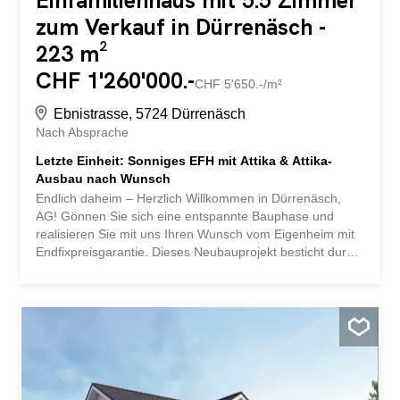
Einfamilienhaus mit 5.5 Zimmer
zum Verkauf in Dürrenäsch -
223 m²
CHF 1'260'000.-
CHF 5'650.-/m²
Ebnistrasse, 5724 Dürrenäsch
Nach Absprache
Letzte Einheit: Sonniges EFH mit Attika & Attika-
Ausbau nach Wunsch
Endlich daheim – Herzlich Willkommen in Dürrenäsch,
AG! Gönnen Sie sich eine entspannte Bauphase und
realisieren Sie mit uns Ihren Wunsch vom Eigenheim mit
Endfixpreisgarantie. Dieses Neubauprojekt besticht durch
eine klare, zeitgemässe Architektursprache, die Design
und Komfort harmonisch vereint und einen individuell
anpassbaren Grundriss, der viel Raum für Ihre
Bedürfnisse bietet. Zudem können Sie Ihre Wünsche und
Vorstellungen in den Innenausbau integrieren. Der grosse
Wohn- und Essbereich bietet viel Platz für Ihre
individuellen Einrichtungsideen. Die grossflächigen,
modernen Fenster im ganzen Haus sorgen für den