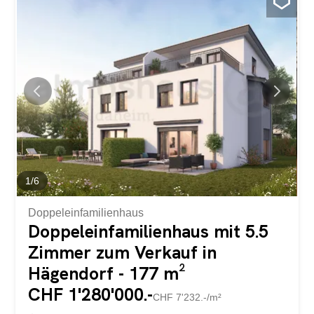
Wünschen zu gestalten, schaffen viel Raum für Ihre
persönlichen Bedürfnisse. Der grosszügige Wohn- und
Essbereich lädt zu individuellen Einrichtungsideen ein,
während die grossflächigen, modernen Fenster im
ganzen Haus für optimalen Lichteinfall und ein offenes
Wohngefühl sorgen. Die freistehende
Doppeleinfamilienhälfte in Kriens bietet besonders viele
Vorteile: Neubauprojekt in Massivbauweise zum
optimalen Preis-/ Leistungsverhältnis Helle,
lichtdurchflutete Räume Optimaler Grundriss, der das
Haus in ein wahres Raumwunder verwandelt und
individuell anpassbar ist...
1
/
6
Doppeleinfamilienhaus
Doppeleinfamilienhaus mit 5.5
Zimmer zum Verkauf in
Hägendorf - 177 m²
CHF 1'280'000.-
CHF 7'232.-/m²