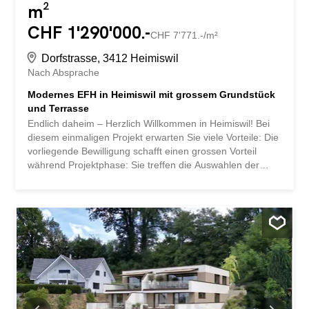
m²
CHF 1'290'000.-
CHF 7'771.-/m²
Dorfstrasse, 3412 Heimiswil
Nach Absprache
Modernes EFH in Heimiswil mit grossem Grundstück
und Terrasse
Endlich daheim – Herzlich Willkommen in Heimiswil! Bei
diesem einmaligen Projekt erwarten Sie viele Vorteile: Die
vorliegende Bewilligung schafft einen grossen Vorteil
während Projektphase: Sie treffen die Auswahlen der
Einrichtungen, danach kann das Projekt umgehend
umgesetzt und der Bau gestartet werden. Freistehendes
Einfamilienhaus inkl. grosszügigem Bauland und
Erschliessungskosten Hausidee Happy Family
individualisiert Neubau in Massivbauweise mit
Endfixpreisgarantie Überdurchschnittliche
Grundstücksgrösse - viel Platz für Ihre Ideen
Teilunterkellerung Reduit Spots im Eingangs- und
Kochbereich elektrische Storen im ganzen Haus Küche
und Waschraum werden mit hochwertigen V-ZUG