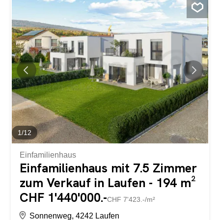
den wundervollen Ausblick auf den Brienzersee und die
Oberländer Alpen. Zusätzlich besteht ein Vorprojekt für
ein freistehendes Einfamilienhaus mit Einliegerwohnung.
Für Neubauprojekte in Ringgenberg gilt bei einem
Einfmailienhaus die Vorschrift von 100% der Fläche als
Erstwohnsitz und bei einem Mehrfamilienhaus 60% der
Fläche als Erstwohnsitz. Wohnzone W2 Vollerschlossen
Näherbaurecht vorhanden Bergsicht, Hanglage, Seesicht
und sonnig Lage Steuersatz der Gemeinde: Steuersatz
Gemeinde: 1.80 Steuersatz des Kantons: 3.06
Liegenschaftssteuer: 1.5% des amtlichen Wertes
Ringgenberg hat rund 2690 Einwohner Die traumhafte...
1
/
12
Einfamilienhaus
Einfamilienhaus mit 7.5 Zimmer
zum Verkauf in Laufen - 194 m²
CHF 1'440'000.-
CHF 7'423.-/m²
Sonnenweg, 4242 Laufen