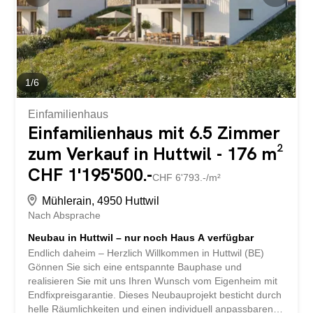
1
/
6
Einfamilienhaus
Einfamilienhaus mit 6.5 Zimmer
zum Verkauf in Huttwil - 176 m²
CHF 1'195'500.-
CHF 6'793.-/m²
Mühlerain, 4950 Huttwil
Nach Absprache
Neubau in Huttwil – nur noch Haus A verfügbar
Endlich daheim – Herzlich Willkommen in Huttwil (BE)
Gönnen Sie sich eine entspannte Bauphase und
realisieren Sie mit uns Ihren Wunsch vom Eigenheim mit
Endfixpreisgarantie. Dieses Neubauprojekt besticht durch
helle Räumlichkeiten und einen individuell anpassbaren