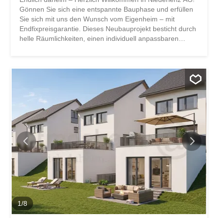
Gönnen Sie sich eine entspannte Bauphase und erfüllen
Sie sich mit uns den Wunsch vom Eigenheim – mit
Endfixpreisgarantie. Dieses Neubauprojekt besticht durch
helle Räumlichkeiten, einen individuell anpassbaren
Grundris und bietet besonders viele Vorteile: Zwei
freistehende Einfamilienhäuser inkl. Bauland und
Erschliessungskosten Neubau in Massivbauweise mit
Endfixpreisgarantie Vollunterkellerung mit grossem
Disponibel je ein überbreiter Carport Optimal besonnter
Gartensitzplatz Wir gestalten den Innenausbau nach
Ihren Wünschen und Bedürfnissen. Spots im Eingangs-
und Kochbereich elektrische Storen im ganzen Haus
Reduit gedeckter Eingang mit Vordach Küche und
Waschraum werden mit hochwertigen V-Zug Geräten
ausgestattet. Bodenheizung und moderne Luft-Wasser-
Wärmepumpe In rund 30 Minuten erreichen Sie mit dem
Auto das Stadtzentrum von Zürich und den Flughafen
Zürich. In Aarau sind Sie bereits nach 15 Minuten. Nur...
1
/
8