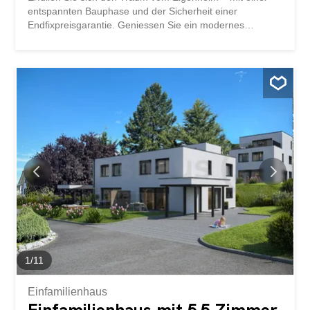
entspannten Bauphase und der Sicherheit einer
Endfixpreisgarantie. Geniessen Sie ein modernes
Zuhause mit lichtdurchfluteten Räumen, einem individuell
anpassbaren Grundriss und einem Innenausbau ganz
nach Ihren Wünschen. Der grosszügige Wohn- und
Essbereich sowie die grossen Fensterflächen schaffen
eine helle, offene Wohnatmosphäre zum Wohlfühlen.
Dieses terrassierte Doppeleinfamilienhaus bietet Ihnen
zahlreiche weitere Vorteile: Neubauprojekt in
Massivbauweise zum optimalen Preis-/
Leistungsverhältnis Helle, lichtdurchflutete Räume
Optimaler Grundriss, der das Haus in ein wahres
Raumwunder verwandelt und individuell anpassbar ist.
Lift über alle vier Stockwerke Erdsonde mit Free Cooling
PV-Anlage Raumhöhe von 2.6 m im OG Mastersuite mit
Ankleide gedeckter Eingang mit Vordach geräumiges
Entrée Drei optimal besonnte, grosszügige Terrassen mit
Sonnenstoren oder...
1
/
11
Einfamilienhaus