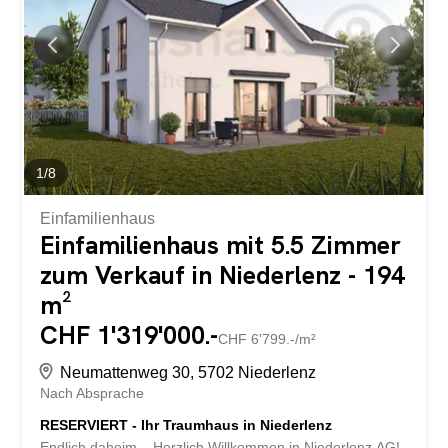
idealen Lichteinfluss und sorgen für ein herrlich offenes
Wohngefühl. Dieses Projekt besticht mit besonders vielen
Vorteilen: Neubauprojekt in Massivbauweise zum
optimalen Preis-/ Leistungsverhältnis 2
Doppeleinfamilienhaushälften und 2 freistehende
Einfamilienhäuser Grosszügige Fensterfronten sorgen für
helle, lichtdurchflutete Räume. Optimaler...
1
/
8
Einfamilienhaus
Einfamilienhaus mit 5.5 Zimmer
zum Verkauf in Niederlenz - 194
m²
CHF 1'319'000.-
CHF 6'799.-/m²
Neumattenweg 30, 5702 Niederlenz
Nach Absprache
RESERVIERT - Ihr Traumhaus in Niederlenz
Endlich daheim – Herzlich Willkommen in Niederlenz AG!