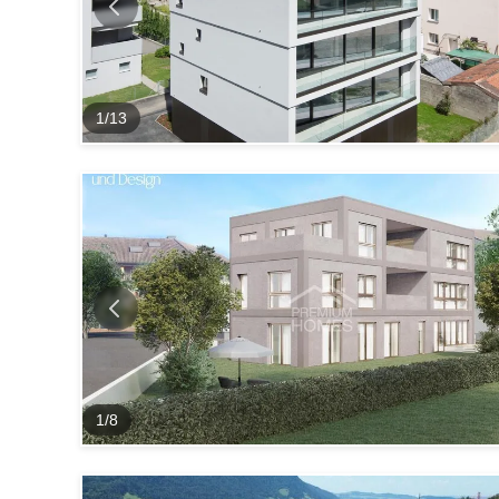
1
/
13
1
/
8