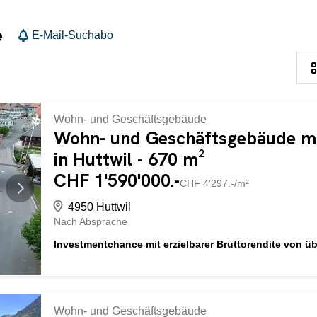
e
E-Mail-Suchabo
Wohn- und Geschäftsgebäude
Wohn- und Geschäftsgebäude m
in Huttwil - 670 m²
CHF 1'590'000.-
CHF 4'297.-/m²
4950 Huttwil
Nach Absprache
Investmentchance mit erzielbarer Bruttorendite von üb
Sanierung als Chance zur Wertsteigerung Mitten in Huttwi
Geschäftshaus als interessante Gelegenheit für Investoren,
und langfristige Wertsteigerung. Im Erdgeschoss befindet s
Zusätzlich bietet ein angrenzender Ladenraum weiteres N
Wohn- und Geschäftsgebäude
vermietet oder beispielsweise als Verkaufsfläche, Büro od