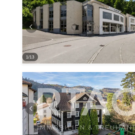
1
/
13