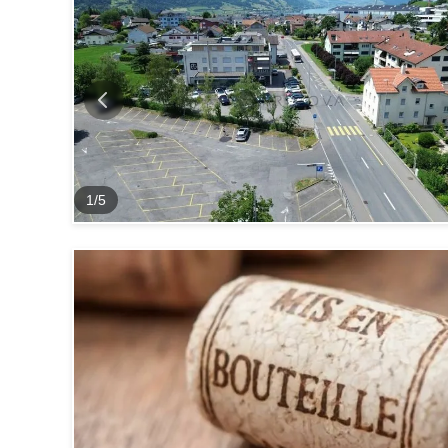
1
/
5