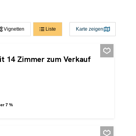
Vignetten
Liste
Karte zeigen
it 14 Zimmer zum Verkauf
er 7 %
l präsentiert sich dieses spannende Wohn und
 Entwickler und Bestandshalter mit Blick auf Rendite
ich ein Restaurant mit voll ausgestatteter Küche.
utzungspotenzial und kann je nach Bedarf separat
er Coiffuresalon genutzt werden. Mehrere