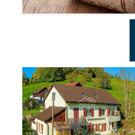
1
/
13