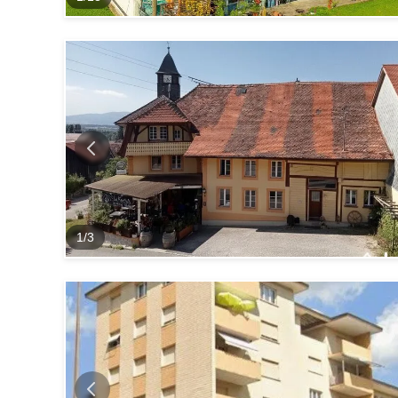
1
/
3