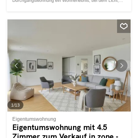
Durchgangswohnung ein Wohnerlebnis, bei dem Licht,
Ruhe und Panorama in seltener Harmonie miteinander
verschmelzen. Sie befindet sich im 4. Stockwerk einer
perfekt gepflegten Wohnanlage und bietet einen
atemberaubend sanften Ausblick auf den alten Ortskern
von Chexbres, den See und die Alpen. Eine exklusive
Adresse, ein außergewöhnliches Ambiente Der Chemin
de Fleur-de-Lys macht seinem Namen alle Ehre: eine
elegante Wohnatmosphäre, nur wenige Schritte vom
Dorfzentrum entfernt. Hier lässt sich alles zu Fuß
erledigen – Geschäfte, Schulen, Schwimmbad, öffentliche
Verkehrsmittel –, ohne dabei auf wertvolle Privatsphäre
verzichten zu müssen. Die Südwestausrichtung sorgt für
durchgehende Sonneneinstrahlung, vom goldenen
Sonnenaufgang über den Alpen bis zur
Abenddämmerung, die den Genfer See in ein feuriges
Licht taucht...
1
/
13
Eigentumswohnung
Eigentumswohnung mit 4.5
Zimmer zum Verkauf in zone -