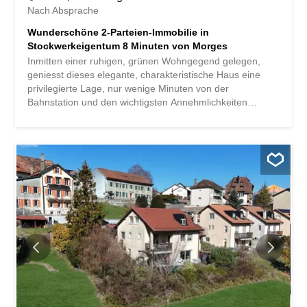
Nach Absprache
Wunderschöne 2-Parteien-Immobilie in
Stockwerkeigentum 8 Minuten von Morges
Inmitten einer ruhigen, grünen Wohngegend gelegen,
geniesst dieses elegante, charakteristische Haus eine
privilegierte Lage, nur wenige Minuten von der
Bahnstation und den wichtigsten Annehmlichkeiten
entfernt. Erbaut im Jahr 1959 auf einem grosszügigen
Grundstück von fast 1 700 m², hat dieses Haus sich mit
der Zeit weiterentwickelt und dabei seine Authentizität
bewahrt. Eine umfassende Innenrenovierung mit
Erweiterung wurde 1982 durchgeführt. Die Küche wurde
2018 und die Zimmer 2023-2024 neu gestaltet. Die
Aussenanlagen wurden kürzlich (2023-2024) komplett
umgestaltet und bieten heute ein ebenso exklusives wie
raffiniertes Wohnambiente. Dieses grosse Familienhaus
wurde als Stockwerkseigentum in zwei Liegenschaften
konzipiert, was eine grosse Flexibilität in der Nutzung
bietet, sei es für eine mehrgenerationenübergreifende
Familie, eine selbstständige Tätigkeit oder mit der
Absicht, eine der Wohnungen zu vermieten und so eine