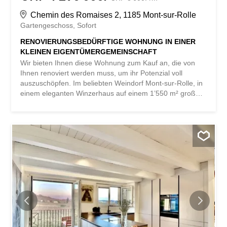
Chemin des Romaises 2, 1185 Mont-sur-Rolle
Gartengeschoss
Sofort
RENOVIERUNGSBEDÜRFTIGE WOHNUNG IN EINER
KLEINEN EIGENTÜMERGEMEINSCHAFT
Wir bieten Ihnen diese Wohnung zum Kauf an, die von
Ihnen renoviert werden muss, um ihr Potenzial voll
auszuschöpfen. Im beliebten Weindorf Mont-sur-Rolle, in
einem eleganten Winzerhaus auf einem 1’550 m² großen
Grundstück, entsteht ein seltenes Wohnprojekt: die
Schaffung einer exklusiven Eigentumswohnanlage mit
drei Wohnungen, deren notarielle Abwicklung derzeit
abgeschlossen wird. Mit Blick auf die terrassierten
Weinberge bietet das Anwesen ein spektakuläres
Panorama auf den Genfer See und die Alpenkette und
damit ein Wohnumfeld von außergewöhnlicher Ruhe. Ein
Generalunternehmer hat für diese Wohnung einen
Kostenvoranschlag von rund CHF 335'000.-- für folgende
Arbeiten erstellt: den Austausch aller Fenster durch Holz-
Aluminium-Dreifachverglasung, die Schaffung einer
Eingangshalle für den Zugang zum Aufzug, die Schaffung
eines Flurs, der zur Elternsuite führt, die Schaffung eines