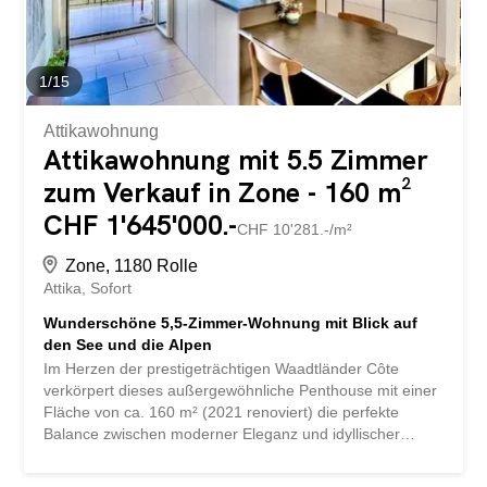
zusätzlichen Zimmers anstelle der Bibliothek, Einbau
eines Badezimmers, Abbau des...
1
/
15
Attikawohnung
Attikawohnung mit 5.5 Zimmer
zum Verkauf in Zone - 160 m²
CHF 1'645'000.-
CHF 10'281.-/m²
Zone, 1180 Rolle
Attika
Sofort
Wunderschöne 5,5-Zimmer-Wohnung mit Blick auf
den See und die Alpen
Im Herzen der prestigeträchtigen Waadtländer Côte
verkörpert dieses außergewöhnliche Penthouse mit einer
Fläche von ca. 160 m² (2021 renoviert) die perfekte
Balance zwischen moderner Eleganz und idyllischer
Umgebung. Eingebettet am Rande der Weinberge in der
begehrten Gemeinde Mont-sur-Rolle bietet diese seltene