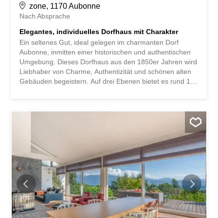
zone, 1170 Aubonne
Nach Absprache
Elegantes, individuelles Dorfhaus mit Charakter
Ein seltenes Gut, ideal gelegen im charmanten Dorf
Aubonne, inmitten einer historischen und authentischen
Umgebung. Dieses Dorfhaus aus den 1850er Jahren wird
Liebhaber von Charme, Authentizität und schönen alten
Gebäuden begeistern. Auf drei Ebenen bietet es rund 170
m² Wohnfläche und vereint auf harmonische Weise den
Charme des Alten mit funktionalen und durchdachten
Wohnräumen. Erdgeschoss – Eingang & Schlafbereich
Bereits beim Betreten werden Sie in einem geräumigen
Foyer mit integrierten Schränken begrüsst, das praktische
Stauraummöglichkeiten bietet. Dieses Niveau besteht
aus: Ein schönes, helles Zimmer Eine zweite
Schlafzimmer mit angrenzendem Ankleide-Bereich Ein
Badezimmer mit Doppelwaschbecken, Badewanne und
WC Ein Abstellraum unter der Treppe Ein
Wasch-/Technikraum Etage – Wohnraum Das
Hauptgeschoss bietet eine warme, einladende
Atmosphäre, die von natürlichem Licht durchflutet wird:
Eine geschlossene, voll ausgestattete Küche mit Essecke