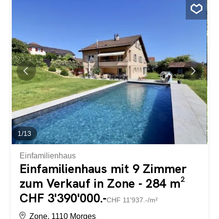
Betreten offenbart sich die natürliche Grosszügigkeit der
Räume. Die Empfangsbereiche profitieren von einer
hohen Deckenhöhe und grosszügigen Glasflächen, die
den Räumen den ganzen Tag über viel Licht spenden.
Das Wohnzimmer ist um einen durchgehenden Kamin mit
klaren Linien angeordnet und fliesst nahtlos in den
Essbereich und die Küche, wodurch ein einladendes und
harmonisches Ensemble entsteht. Die moderne Küche,
die um eine grosse zentrale Kochinsel angeordnet ist,
wurde als ein Ort des Zusammenkommens konzipiert.
Ihre schlichten Linien, ihre hochwertigen Geräte und ihre
Offenheit zu den Wohnbereichen machen sie zu...
1
/
13
Einfamilienhaus
Einfamilienhaus mit 9 Zimmer
zum Verkauf in Zone - 284 m²
CHF 3'390'000.-
CHF 11'937.-/m²
Zone, 1110 Morges