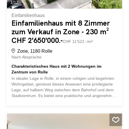
1
/
12
Einfamilienhaus
Einfamilienhaus mit 8 Zimmer
zum Verkauf in Zone - 230 m²
CHF 2'650'000.-
CHF 11'522.-/m²
Zone, 1180 Rolle
Nach Absprache
Charakteristisches Haus mit 2 Wohnungen im
Zentrum von Rolle
In idealer Lage in Rolle, in einem ruhigen und begehrten
Wohngebiet, geniesst dieses Anwesen eine privilegierte
Lage, auf halbem Weg zwischen dem Bahnhof und dem
Stadtzentrum. Es bietet eine praktische und angenehme
Wohnumgebung, in unmittelbarer Nähe zu Geschäften
und Dienstleistungen. Das Haus auf einem 903 m²
grossen Grundstück zeichnet sich durch eine einzigartige
Architektur mit weichen, abgerundeten Linien aus, die ihm
eine starke Identität verleihen, die im lokalen Umfeld