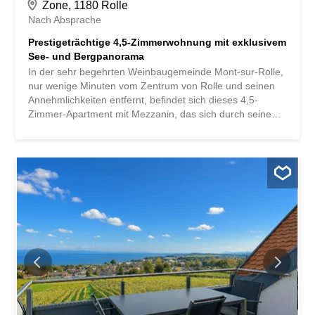
Zone, 1180 Rolle
Nach Absprache
Prestigeträchtige 4,5-Zimmerwohnung mit exklusivem
See- und Bergpanorama
In der sehr begehrten Weinbaugemeinde Mont-sur-Rolle,
nur wenige Minuten vom Zentrum von Rolle und seinen
Annehmlichkeiten entfernt, befindet sich dieses 4,5-
Zimmer-Apartment mit Mezzanin, das sich durch seine
privilegierte Lage, seinen hervorragenden Zustand und
seine hochwertigen Ausstattungen auszeichnet. Es
überblickt die Weinberge und bietet einen
atemberaubenden Blick auf die Weinberge, den
Genfersee und die Alpen. Ein herrlicher, je nach
Jahreszeit wechselnder Panoramablick, der dem Ort eine
einzigartige, ruhige und ausgesprochen exklusive
Atmosphäre verleiht. Das Gebäude mit einer Wohnfläche
von über 170 m² besticht durch seine grosszügigen
Räume, seine klaren Linien und seine zeitgemässe
Eleganz. Die natürliche Helligkeit ist allgegenwärtig und
verleiht jedem Raum eine besondere Note. Vom
Eingangsbereich gelangt man in die komplett
ausgestattete moderne Küche, die sich zum Essbereich