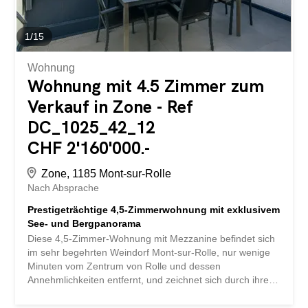
hin öffnet. Der herrliche, hohe Wohnbereich mit Kamin,
der Charakter und...
1
/
15
Wohnung
Wohnung mit 4.5 Zimmer zum
Verkauf in Zone - Ref
DC_1025_42_12
CHF 2'160'000.-
Zone, 1185 Mont-sur-Rolle
Nach Absprache
Prestigeträchtige 4,5-Zimmerwohnung mit exklusivem
See- und Bergpanorama
Diese 4,5-Zimmer-Wohnung mit Mezzanine befindet sich
im sehr begehrten Weindorf Mont-sur-Rolle, nur wenige
Minuten vom Zentrum von Rolle und dessen
Annehmlichkeiten entfernt, und zeichnet sich durch ihre
privilegierte Lage, ihren hervorragenden
Erhaltungszustand und ihre hochwertige Ausstattung aus.