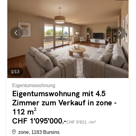
besonders begehrte Aufteilung mit zwei separaten
Wohneinheiten. Eine Immobilie, die sowohl eine grosse
Familie als auch ein Mehrgenerationenprojekt, eine
unabhängige Tätigkeit oder eine Investition mit hohem
Potenzial beherbergen kann. Ein Haus, das zum
Ankommen einlädt Die Hauptwohnung, die sich über zwei
Ebenen erstreckt und mehr als 300 m² umfasst, bietet
weitläufige Wohnbereiche, in denen jeder Raum seinen
natürlichen Platz findet. Die Räume sind harmonisch
gestaltet, die Durchgänge sind fliessend und die...
1
/
13
Eigentumswohnung
Eigentumswohnung mit 4.5
Zimmer zum Verkauf in zone -
112 m²
CHF 1'095'000.-
CHF 9'821.-/m²
zone, 1183 Bursins