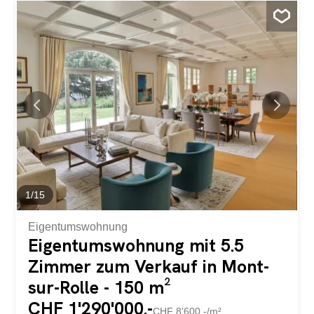
abgeschlossen wird. Mit Blick auf die terrassierten
Weinberge bietet das Anwesen ein spektakuläres
Panorama auf den Genfer See und die Alpenkette und
damit ein Wohnumfeld von außergewöhnlicher Ruhe. Ein
Generalunternehmer hat für diese Wohnung einen
Kostenvoranschlag von rund CHF 380'000.-- für folgende
Arbeiten erstellt: den Austausch aller Fenster durch Holz-
Aluminium-Dreifachverglasung, die Vergrößerung der
Fenster im Wohnzimmer, die Schaffung eines
zusätzlichen Badezimmers neben der Küche, Abbau des
Podests im Wohnzimmer und im WEST-Schlafzimmer,
Aufteilung des WEST-Schlafzimmers in zwei
Schlafzimmer...
1
/
15
Eigentumswohnung
Eigentumswohnung mit 5.5
Zimmer zum Verkauf in Mont-
sur-Rolle - 150 m²
CHF 1'290'000.-
CHF 8'600.-/m²