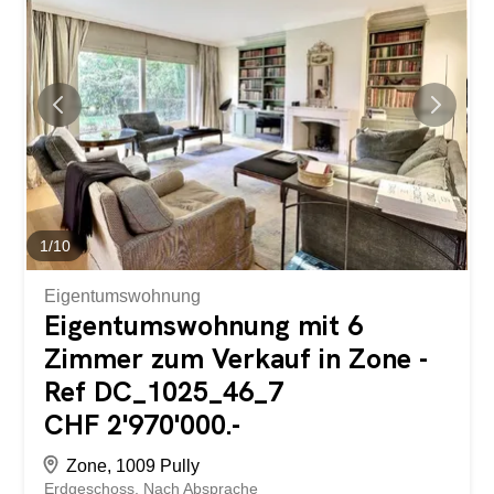
selten ist – ein Objekt, das Liebhaber von Charakter
ansprechen wird. Das auf zwei Ebenen erbaute Gebäude
besteht derzeit aus zwei unabhängigen Wohneinheiten,
jeweils auf einer Etage: eine Wohnung im Erdgeschoss,
die zu einem schönen, angelegten und bewaldeten
Garten hin offen ist, und eine zweite Wohnung im
Obergeschoss, die von einem Balkon und einer Terrasse
umgeben ist. Ein Dachgarten und ein grosser, vielseitig
nutzbarer Raum auf der obersten Etage runden das
Ensemble ab und bieten interessante...
1
/
10
Eigentumswohnung
Eigentumswohnung mit 6
Zimmer zum Verkauf in Zone -
Ref DC_1025_46_7
CHF 2'970'000.-
Zone, 1009 Pully
Erdgeschoss
Nach Absprache