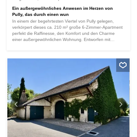
Ein außergewöhnliches Anwesen im Herzen von
Pully, das durch einen wun
In einem der begehrtesten Viertel von Pully gelegen,
verkörpert dieses ca. 210 m² große 6-Zimmer-Apartment
perfekt die Raffinesse, den Komfort und den Charme
einer außergewöhnlichen Wohnung. Entworfen mit
hochwertigen Materialien und qualitativ hochwertigen
Ausführungen, besticht es durch seine gepflegten Details
- Gesimse, massive Parkettböden, integrierte
Bücherregale, maßgefertigte Schränke und ein schöner
Steinkamin -, die dem Ganzen eine zeitlose Eleganz und
eine warme Atmosphäre verleihen. Die nach Südosten
ausgerichtete Wohnung profitiert von großzügigem
natürlichem Licht und öffnet sich zu einem herrlichen
Privatgarten von ca. 750 m², der zu Entspannung und
Geselligkeit einlädt. Dank seiner geräumigen Volumen
und dem direkten Zugang nach außen bietet dieses
Objekt das Gefühl, in einem Haus zu leben und
gleichzeitig die Vorteile einer Wohnung zu genießen:
kontrollierte Nebenkosten, keine Wartung des Daches
oder der Fassade und perfekt gepflegte...