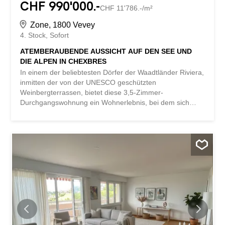
CHF 990'000.-
CHF 11'786.-/m²
Zone, 1800 Vevey
4. Stock
Sofort
ATEMBERAUBENDE AUSSICHT AUF DEN SEE UND
DIE ALPEN IN CHEXBRES
In einem der beliebtesten Dörfer der Waadtländer Riviera,
inmitten der von der UNESCO geschützten
Weinbergterrassen, bietet diese 3,5-Zimmer-
Durchgangswohnung ein Wohnerlebnis, bei dem sich
Licht, Ruhe und Panorama auf seltene Weise miteinander
verbinden. Sie befindet sich im 4.e Stockwerk einer
perfekt gepflegten Wohnanlage und bietet einen
atemberaubend sanften Ausblick auf den alten Ortskern
von Chexbres, den See und die Alpen. Eine exklusive
Adresse, eine außergewöhnliche Lage Der Chemin de
Fleur-de-Lys macht seinem Namen alle Ehre: eine
elegante Wohnatmosphäre, nur wenige Schritte vom
Dorfzentrum entfernt. Hier lässt sich alles zu Fuß
erledigen – Geschäfte, Schulen, Schwimmbad, öffentliche
Verkehrsmittel –, ohne dabei auf wertvolle Privatsphäre
verzichten zu müssen. Die Südwestausrichtung sorgt für