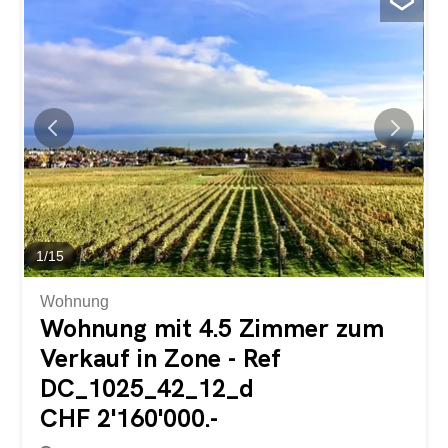
angrenzendem Balkon Drei schöne Schlafzimmer Ein
Badezimmer mit Badewanne Im unteren Stockwerk Ein
grosser, lichtdurchfluteter Wohnraum mit einer
wunderschönen Glastüre, die sich zum Balkon und zum
schönen, baumbestandenen Garten öffnet Eine offene
Küche, die zum Esszimmer hin offen ist Ein Besucher-WC
Ein Waschraum und ein Abstellraum Ein grosser Vorteil,
um Ihre monatlichen Ausgaben zu senken oder Ihre
Bankbilanz zu verbessern, liegt im Dachgeschoss. Ein
schönes 3,5-Zimmer-Haus, das sich wie folgt
zusammensetzt: Ein...
1
/
15
Wohnung
Wohnung mit 4.5 Zimmer zum
Verkauf in Zone - Ref
DC_1025_42_12_d
CHF 2'160'000.-