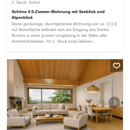
1. Stock
Sofort
Schöne 4.5-Zimmer-Wohnung mit Seeblick und
Alpenblick
Diese geräumige, durchgehende Wohnung von ca. 111,6
m2 Wohnfläche befindet sich am Eingang des Dorfes
Bursins in einer grünen Umgebung in der Nähe aller
Annehmlichkeiten. Im 1. Stock eines kleinen
Mehrfamilienhauses mit Aufzug, das 2001-2002 gebaut
wurde, bietet es eine harmonische Raumaufteilung,
nämlich: Eingangshalle mit Garderobe separate Küche
von ca. 14 m2 grosses Wohn-/Esszimmer mit Zugang zu
einem 9,6 m2 grossen Balkon 3 Schlafzimmer mit
Einbauschränken 1 Badezimmer (Badewanne-WC-
Lavabo) 1 Duschraum (Dusche-WC-Lavabo) Ein
Innenparkplatz sowie ein 5 m2 grosser Kellerraum runden
das Angebot dieser Immobilie ab. Trotz regelmässiger
Instandhaltung ist diese Wohnung renovierungsbedürftig,
um sie wieder in einen Zustand zu versetzen und zu
modernisieren. Mit Blick auf den See und die Alpen bietet
diese funktionale Immobilie alles, was eine Familie sucht,
die Ruhe in einer unberührten Umgebung wünscht.
Hinweis: Um Ihnen den bestmöglichen Eindruck zu