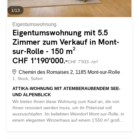
vermitteln und das...
1
/
13
Eigentumswohnung
Eigentumswohnung mit 5.5
Zimmer zum Verkauf in Mont-
sur-Rolle - 150 m²
CHF 1'190'000.-
CHF 7'933.-/m²
Chemin des Romaises 2, 1185 Mont-sur-Rolle
1. Stock
Sofort
ATTIKA-WOHNUNG MIT ATEMBERAUBENDEM SEE-
UND ALPENBLICK
Wir bieten Ihnen diese Wohnung zum Kauf an, die von
Ihnen renoviert werden muss, um ihr Potenzial voll
auszuschöpfen. Im beliebten Weindorf Mont-sur-Rolle, in
einem eleganten Winzerhaus auf einem 1’550 m² großen
Grundstück, entsteht ein seltenes Wohnprojekt: die
Schaffung einer exklusiven Eigentumswohnanlage mit
drei Wohnungen, deren notarielle Abwicklung derzeit