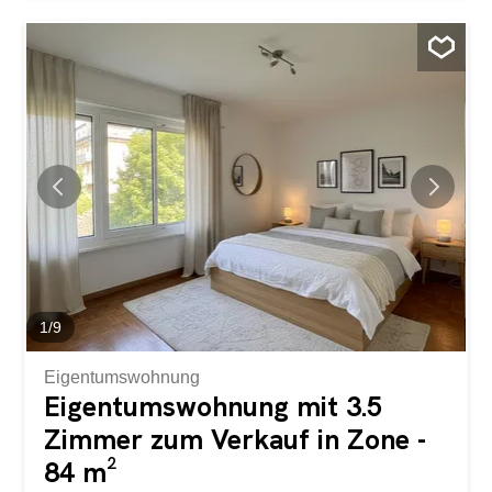
Mit Blick auf die Weinberge bietet sie einen
atemberaubenden Ausblick auf die Rebflächen, den
Genfer See und die Alpen. Ein herrliches Panorama, das
sich im Laufe der Jahreszeiten wandelt und dem Ort eine
einzigartige, friedliche und ausgesprochen exklusive
Atmosphäre verleiht. Mit einer Wohnfläche von über 170
m² besticht die Immobilie durch ihre großzügigen Räume,
ihre klaren Linien und ihre zeitgenössische Eleganz. Das
natürliche Licht ist allgegenwärtig und verleiht jedem
Raum eine besondere Note. Der Eingangsbereich führt
zu einer modernen, voll ausgestatteten Küche, die zum
Essbereich hin offen ist. Das Wohnzimmer mit
Kathedralendecke und seiner beeindruckenden...
1
/
9
Eigentumswohnung
Eigentumswohnung mit 3.5
Zimmer zum Verkauf in Zone -
84 m²