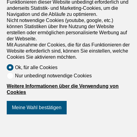
Funktionieren dieser Website unbedingt erforderlich und
erweitern die Wohnräume auf natürliche Weise zu zwei
anderseits Statistik- und Marketing-Cookies, um die
nach Südosten ausgerichteten Balkonen, während der
Navigation und die Abläufe zu optimieren.
Blick auf den bewaldeten Park der Wohnanlage eine
Nicht notwendige Cookies (youtube, google, etc.)
friedliche Atmosphäre schafft, die zu jeder Jahreszeit zum
können Statistiken über Ihre Nutzung der Website
Entspannen einlädt. Die Wohnung wurde so...
erstellen oder ermöglichen personalisierte Werbung auf
der Webseite.
1
/
15
Mit Ausnahme der Cookies, die für das Funktionieren der
Website erforderlich sind, können Sie einstellen, welche
Einfamilienhaus
Cookies Sie aktivieren möchten.
Einfamilienhaus mit 2 Zimmer
Ok, für alle Cookies
zum Verkauf in Zone - 45 m²
Nur unbedingt notwendige Cookies
Preis auf Anfrage
Weitere Informationen über die Verwendung von
Cookies
Zone, 1165 Allaman
Nach Absprache
Meine Wahl bestätigen
Aussergewöhnliches Haus am Genfer See
Dieses wunderschöne Studio/Loft-Haus befindet sich in
der charmanten Gemeinde Allaman und geniesst eine
Folgen Sie uns
auf Social Media
!
privilegierte Lage direkt am Ufer des Genfersees. Ein
wahrer Ruhepol für Naturliebhaber, die Ruhe und