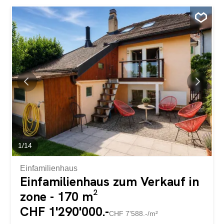
Immobilie ein umfassendes Eintauchen in eine
Postkartenlandschaft, nur 10 Gehminuten von Rolle und
seinen renommierten internationalen Schulen entfernt.
Einzigartiges Panorama: Ein bezaubernder Blick auf das
Genfer Seebecken, die schneebedeckten Gipfel der
Alpen und den jahreszeitlichen Wandel der Weinberge.
Architektur & Licht: Ein beeindruckendes Wohnzimmer mit
kathedralenartiger Deckenhöhe, das durch einen
modernen Kamin noch aufgewertet wird und eine
gemütliche Atmosphäre schafft. Renovierung der
Extraklasse: Edle Materialien, eine voll ausgestattete
Profiküche und sorgfältige Verarbeitung für
kompromisslosen Komfort. Strategische Lage: Inmitten
eines...
1
/
14
Einfamilienhaus
Einfamilienhaus zum Verkauf in
zone - 170 m²
CHF 1'290'000.-
CHF 7'588.-/m²