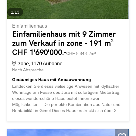
Rendite zu erzielen. Die Verteilung erfolgt wie...
1
/
13
Einfamilienhaus
Einfamilienhaus mit 9 Zimmer
zum Verkauf in zone - 191 m²
CHF 1'690'000.-
CHF 8'848.-/m²
zone, 1170 Aubonne
Nach Absprache
Geräumiges Haus mit Anbauwohnung
Entdecken Sie dieses vielseitige Anwesen mit idyllischer
Wohnlage am Fusse des Jura mit sofortigem Mietertrag,
dieses wunderschöne Haus bietet Ihnen zwei
Möglichkeiten – Die perfekte Kombination aus Natur und
Rentabilität in Gimel Dieses Haus erstreckt sich über 3
Ebenen, die sich wie folgt zusammensetzen: Im
Obergeschoss Der Eingang mit einem hübschen Flur, der
Zugang zur Wohnung und zum Haus bietet Ein grosses
Elternschlafzimmer mit privatem Badezimmer und