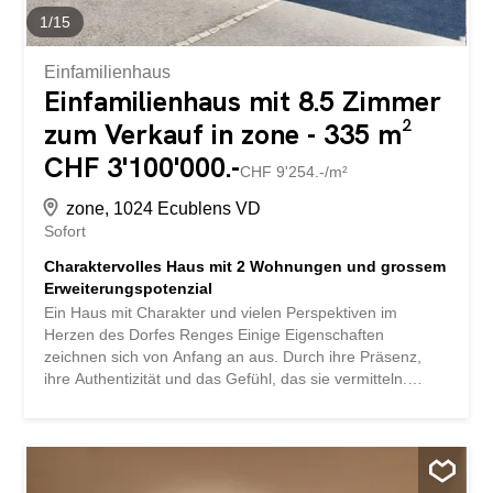
1
/
15
Einfamilienhaus
Einfamilienhaus mit 8.5 Zimmer
zum Verkauf in zone - 335 m²
CHF 3'100'000.-
CHF 9'254.-/m²
zone, 1024 Ecublens VD
Sofort
Charaktervolles Haus mit 2 Wohnungen und grossem
Erweiterungspotenzial
Ein Haus mit Charakter und vielen Perspektiven im
Herzen des Dorfes Renges Einige Eigenschaften
zeichnen sich von Anfang an aus. Durch ihre Präsenz,
ihre Authentizität und das Gefühl, das sie vermitteln.
Dieses 1890 auf einem wunderschönen Grundstück von 1
057 m² erbaute Haus bietet einen privilegierten
Wohnraum im Herzen des Dorfes Renges. Mit einer
Wohnfläche von fast 335 m² besticht sie durch ihre
grosszügigen Räume, ihren erhaltenen Charme und eine