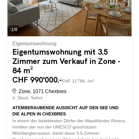
durchgehende Sonneneinstrahlung, vom goldenen
Sonnenaufgang über den Alpen bis zur
Abenddämmerung, die den Genfer See in ein feuriges
Licht taucht. Lichtdurchflutete...
1
/
8
Eigentumswohnung
Eigentumswohnung mit 3.5
Zimmer zum Verkauf in Zone -
84 m²
CHF 990'000.-
CHF 11'786.-/m²
Zone, 1071 Chexbres
4. Stock
Sofort
ATEMBERAUBENDE AUSSICHT AUF DEN SEE UND
DIE ALPEN IN CHEXBRES
In einem der beliebtesten Dörfer der Waadtländer Riviera,
inmitten der von der UNESCO geschützten
Weinbergterrassen, bietet diese 3,5-Zimmer-