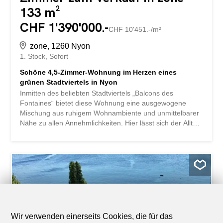
133 m²
CHF 1'390'000.-
CHF 10'451.-/m²
zone, 1260 Nyon
1. Stock
Sofort
Schöne 4,5-Zimmer-Wohnung im Herzen eines
grünen Stadtviertels in Nyon
Inmitten des beliebten Stadtviertels „Balcons des
Fontaines“ bietet diese Wohnung eine ausgewogene
Mischung aus ruhigem Wohnambiente und unmittelbarer
Nähe zu allen Annehmlichkeiten. Hier lässt sich der Alltag
ganz unkompliziert gestalten: Geschäfte, Schulen,
öffentliche Verkehrsmittel und die wichtigsten
Verkehrsadern sind in wenigen Minuten erreichbar,
während man gleichzeitig eine ruhige und von Bäumen
gesäumte Umgebung genießt. Diese 4,5-Zimmer-
Wohnung mit einer Fläche von über 130 m² befindet sich
im ersten Stock einer mit einem Aufzug ausgestatteten
Wohnanlage und besticht vor allem durch ihre
großzügigen Raumaufteilungen und die Helligkeit, die
Wir verwenden einerseits Cookies, die für das
jeden Raum durchflutet. Die großzügigen Fensterfronten