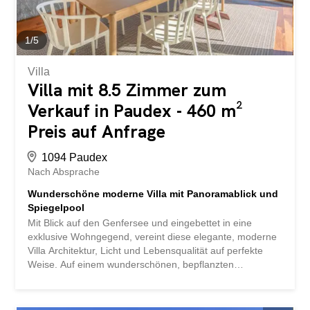
Eine offene...
1
/
5
Villa
Villa mit 8.5 Zimmer zum
Verkauf in Paudex - 460 m²
Preis auf Anfrage
1094 Paudex
Nach Absprache
Wunderschöne moderne Villa mit Panoramablick und
Spiegelpool
Mit Blick auf den Genfersee und eingebettet in eine
exklusive Wohngegend, vereint diese elegante, moderne
Villa Architektur, Licht und Lebensqualität auf perfekte
Weise. Auf einem wunderschönen, bepflanzten
Grundstück gelegen, bietet sie einen atemberaubenden
Blick auf den See und die Alpen und schafft so eine
ruhige und inspirierende Umgebung. Schon beim