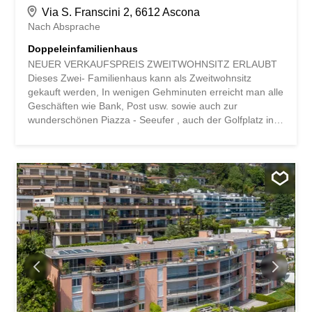
Via S. Franscini 2, 6612 Ascona
Nach Absprache
Doppeleinfamilienhaus
NEUER VERKAUFSPREIS ZWEITWOHNSITZ ERLAUBT
Dieses Zwei- Familienhaus kann als Zweitwohnsitz
gekauft werden, In wenigen Gehminuten erreicht man alle
Geschäften wie Bank, Post usw. sowie auch zur
wunderschönen Piazza - Seeufer , auch der Golfplatz in
kurzer Zeit erreichbar, auch in nächster Nähe befindet
sich eine Bushaltestelle. Dieses Doppeleinfamilienhaus
verfügt über zwei Wohnungen. Im Erdgeschoss befindet
sich die 3 Zimmerwohnung mit direktem Ausgang auf den
Garten mit einer Feuerstelle. Im 1.OG und 2. OG befindet
sich eine Duplex-Wohnung mit 3 Schlafzimmern. Im
Untergeschoss ist durch den Eingangsbereich erreichbar
und es hat ein Keller ein grosser Hobbyraum ,
Waschraum sowie ein Badezimmer.