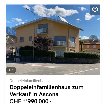
insbesondere durch Veranstaltungen, wie Geburtstage,
Firmenanlässe, Hochzeiten oder kleinere
Gruppenveranstaltungen generiert werden. Eine
Besichtigung vor Ort ist unerlässlich, um sich ein
realistisches Bild von der Liegenschaft zu machen. Im
Rahmen der Besichtigung zeigen wir Interessenten die
offizielle Schätzung des Schweizerischen
Bauernverbands, sowie die Buchhaltungsunterlagen der
letzten Jahre. Diese geben detailliert Auskunft über
Aufwände und Einnahmen. Auch der Verkaufspreis ist im
Rahmen der Besichtigung verhandelbar. Die Immobilien
liegen etwa 1,5 Kilometer vom Zentrum von Cadenazzo
entfernt und in...
1
/
7
Doppeleinfamilienhaus
Doppeleinfamilienhaus zum
Verkauf in Ascona
CHF 1'990'000.-