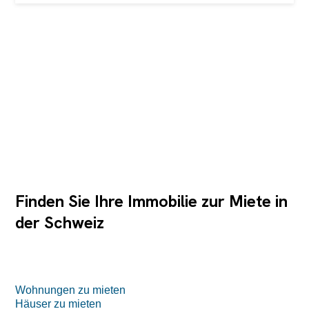
Maggiore. Die wichtigsten Dienstleistungen wie öffentliche
Verkehrsmittel (Bus, Schiff), Bank, Geschäfte, Post und
das Seeufer sind bequem zu Fuss erreichbar. Der
Zugang zur Residenz erfolgt direkt über die praktische
Tiefgarage und einen komfortablen Aufzug, der Sie direkt
in die Wohnungsetage bringt und auch für Rollstuhlfahrer
völlig zugänglich ist. Aus der ursprünglichen 4.5-Zimmer-
Wohnung entstand im Jahr 2007 eine großzügige 3.5-
Zimmer-Wohnung mit einem Doppelschlafzimmer und
begehbarem Kleiderschrank. Mit ein paar Änderungen
können Sie die Aufteilung problemlos wieder auf 3
Schlafzimmer ändern. Die Wohnfläche beträgt 138 m²,
dazu kommt eine überdachte Terrasse von 25 m²...
Finden Sie Ihre Immobilie zur Miete in
der Schweiz
Wohnungen zu mieten
Häuser zu mieten