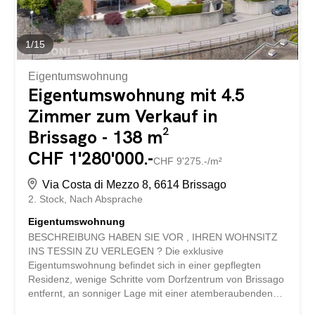
1
/
15
Eigentumswohnung
Eigentumswohnung mit 4.5
Zimmer zum Verkauf in
Brissago - 138 m²
CHF 1'280'000.-
CHF 9'275.-/m²
Via Costa di Mezzo 8, 6614 Brissago
2. Stock
Nach Absprache
Eigentumswohnung
BESCHREIBUNG HABEN SIE VOR , IHREN WOHNSITZ
INS TESSIN ZU VERLEGEN ? Die exklusive
Eigentumswohnung befindet sich in einer gepflegten
Residenz, wenige Schritte vom Dorfzentrum von Brissago
entfernt, an sonniger Lage mit einer atemberaubenden
und unverbaubaren 180° Panoramasicht auf den Lago