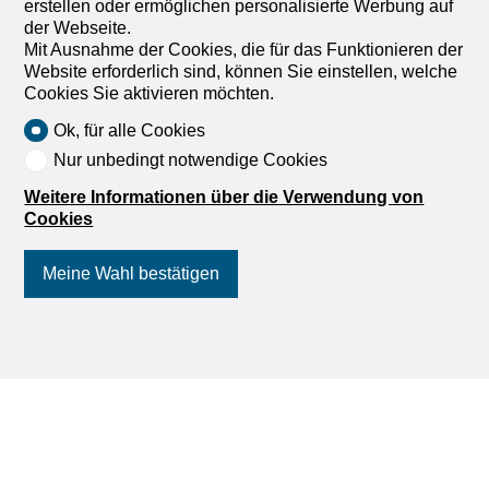
erstellen oder ermöglichen personalisierte Werbung auf
der Webseite.
Mit Ausnahme der Cookies, die für das Funktionieren der
Website erforderlich sind, können Sie einstellen, welche
Cookies Sie aktivieren möchten.
Ok, für alle Cookies
Nur unbedingt notwendige Cookies
Weitere Informationen über die Verwendung von
Cookies
Finden Sie Ihre Immobilie zum Kauf in
Meine Wahl bestätigen
der Schweiz
Folgen Sie uns
auf Social Media
!
Wohnungen zu kaufen
Häuser zu kaufen
Grundstücke zu kaufen
Gewerbe/Büros zu kaufen