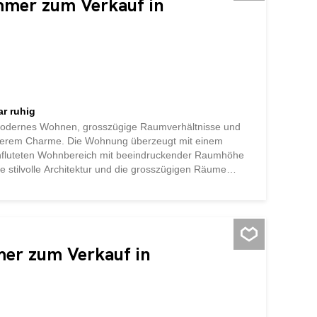
mmer zum Verkauf in
ar ruhig
 modernes Wohnen, grosszügige Raumverhältnisse und
erem Charme. Die Wohnung überzeugt mit einem
chfluteten Wohnbereich mit beeindruckender Raumhöhe
 stilvolle Architektur und die grosszügigen Räume
n viel Platz zur Entfaltung bietet. Highlights der
Naturnahe Wohnlage mit attraktiven
arau, Zofingen, Olten und Luzern Offene Galerie mit
 3 Balkonen Die Gemeinde Brittnau bietet eine hohe
n aus ländlicher Ruhe und guter Infrastruktur.
er zum Verkauf in
..