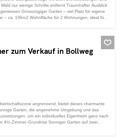
Wald nur wenige Schritte entfernt Traumhafter Ausblick
geniessen Grosszügiger Garten – viel Platz für eigene
bar – ca. 196m2 Wohnfläche für 2 Wohnungen, ideal für
ng möglich – Aufstockung für sonnige Räume mit
einen Besichtigungstermin und lassen Sie sich von den
.
mer zum Verkauf in Bollweg
ndwirtschaftszone angrenzend, bietet dieses charmante
 sonnige Garten, die angenehme Umgebung und das
ussetzungen, um ein individuelles Eigenheim ganz nach
aler 4½-Zimmer-Grundriss Sonniger Garten auf zwei
 mit zusätzlichem Stauraum Viel Potenzial für eine
rtschaftszone Kurze Distanz nach Aarau und zum