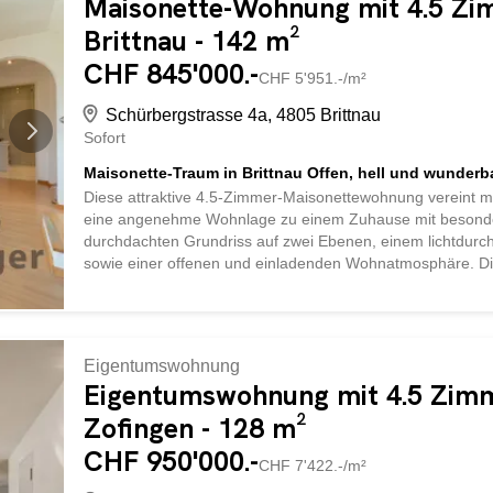
Maisonette-Wohnung mit 4.5 Zi
Brittnau - 142 m²
CHF 845'000.-
CHF 5'951.-/m²
Schürbergstrasse 4a, 4805 Brittnau
Sofort
Maisonette-Traum in Brittnau Offen, hell und wunderb
Diese attraktive 4.5-Zimmer-Maisonettewohnung vereint
eine angenehme Wohnlage zu einem Zuhause mit besond
durchdachten Grundriss auf zwei Ebenen, einem lichtdur
sowie einer offenen und einladenden Wohnatmosphäre. Die
schaffen ein Wohngefühl, das sowohl Familien als auch Paare
Wohnung: Familienfreundliches und ruhiges Wohnquartier 
Erholungsmöglichkeiten Gute Erreichbarkeit der Zentren A
besonderem Wohnambiente Grosszügige Aussenflächen mit
Eigentumswohnung
Wohn- und Lebensqualität mit einer gelungenen Kombinatio
Eigentumswohnung mit 4.5 Zimm
Einkaufsmöglichkeiten, Schulen, öffentliche Verkehrsmittel.
Zofingen - 128 m²
CHF 950'000.-
CHF 7'422.-/m²