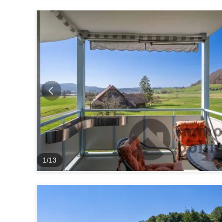
1
/
13