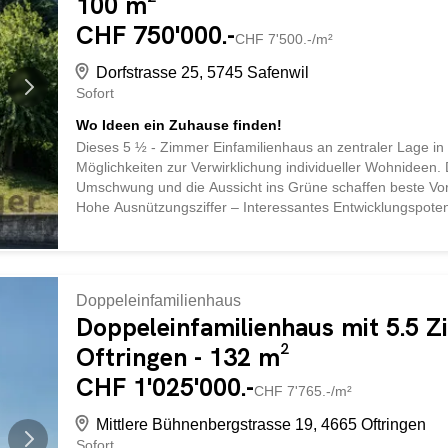
100 m²
CHF 750'000.-
CHF 7'500.-/m²
Dorfstrasse 25, 5745 Safenwil
Sofort
Wo Ideen ein Zuhause finden!
Dieses 5 ½ - Zimmer Einfamilienhaus an zentraler Lage in Sa
Möglichkeiten zur Verwirklichung individueller Wohnideen.
Umschwung und die Aussicht ins Grüne schaffen beste Vor
Hohe Ausnützungsziffer – Interessantes Entwicklungspotenz
nutzbar Grosszügiger Umschwung – Viel Platz zum Verweil
die umliegende Natur Zentrale Wohnlage – Kurze Wege zu 
Basis, um Wohnträume ganz nach den eigenen Vorstellungen
Möglichkeiten inklusive. Lassen Sie sich vor Ort vom Ch
Doppeleinfamilienhaus
Sie noch heute einen Besichtigungstermin.
Doppeleinfamilienhaus mit 5.5 
Oftringen - 132 m²
CHF 1'025'000.-
CHF 7'765.-/m²
Mittlere Bühnenbergstrasse 19, 4665 Oftringen
Sofort