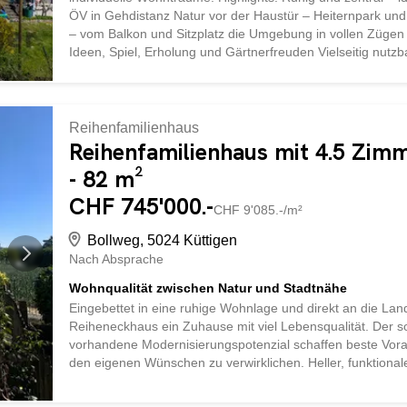
ÖV in Gehdistanz Natur vor der Haustür – Heiternpark und 
– vom Balkon und Sitzplatz die Umgebung in vollen Zügen 
Ideen, Spiel, Erholung und Gärtnerfreuden Vielseitig nutz
Mehrgenerationen oder Grossfamilien Wohnraumerweiteru
Weitsicht Ihr neues Zuhause? Vereinbaren Sie noch heute 
Möglichkeiten dieser wundervollen Liegenschaft inspirieren
Reihenfamilienhaus
Reihenfamilienhaus mit 4.5 Zim
- 82 m²
CHF 745'000.-
CHF 9'085.-/m²
Bollweg, 5024 Küttigen
Nach Absprache
Wohnqualität zwischen Natur und Stadtnähe
Eingebettet in eine ruhige Wohnlage und direkt an die La
Reiheneckhaus ein Zuhause mit viel Lebensqualität. Der
vorhandene Modernisierungspotenzial schaffen beste Vora
den eigenen Wünschen zu verwirklichen. Heller, funktion
Hausseiten Gedeckter Sitzplatz und Balkon Vollunterkellert
moderne Neugestaltung Ruhige Lage direkt an der Landwi