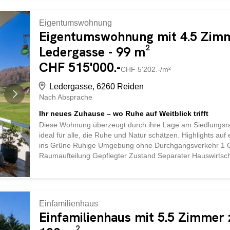
beliebten Schwimmbad Ein ideales Zuhause für Paare oder 
Entwicklungspotenzial suchen. Die Kombination aus natur
Eigentumswohnung
Gestaltungsmöglichkeiten macht dieses Reiheneckhaus zu ei
Eigentumswohnung mit 4.5 Zimm
Ledergasse - 99 m²
CHF 515'000.-
CHF 5'202.-/m²
Ledergasse, 6260 Reiden
Nach Absprache
Ihr neues Zuhause – wo Ruhe auf Weitblick trifft
Diese Wohnung überzeugt durch ihre Lage am Siedlungsra
ideal für alle, die Ruhe und Natur schätzen. Highlights auf
ins Grüne Ruhige Umgebung ohne Durchgangsverkehr 1 Ga
Raumaufteilung Gepflegter Zustand Separater Hauswirtsc
attraktive Kombination aus naturnaher Umgebung und guter I
Umfassende Einkaufsmöglichkeiten in Reiden: mit Coop, Mig
3 Minuten Fahrzeit Nutzen Sie diese Gelegenheit, sich Ihr
Wohnung CHF 515‘000.- Garagenbox CHF 30‘000.- Aussena
Einfamilienhaus
Einfamilienhaus mit 5.5 Zimmer 