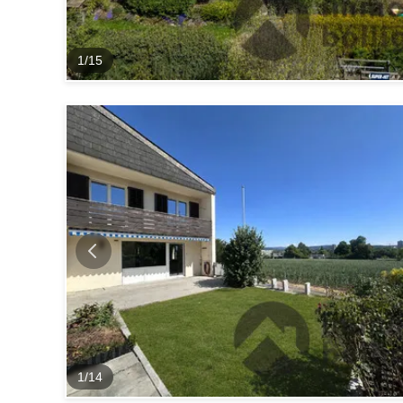
1
/
15
1
/
14