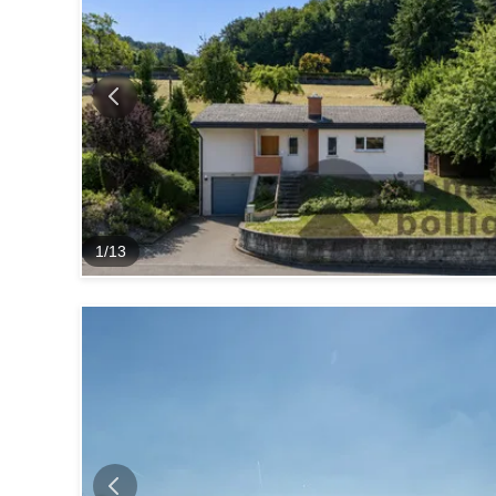
1
/
13