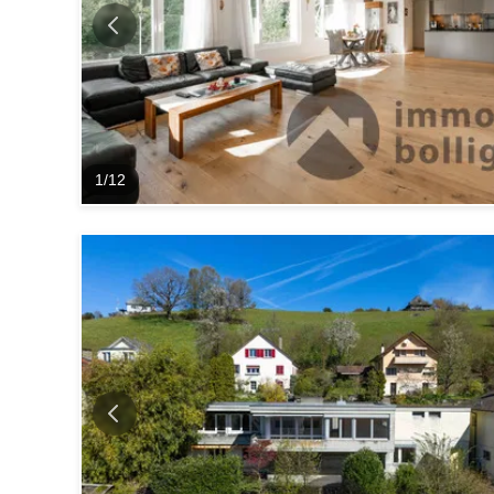
1
/
12