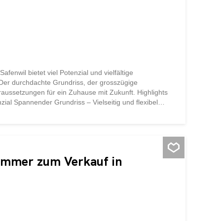
fenwil bietet viel Potenzial und vielfältige
 Der durchdachte Grundriss, der grosszügige
aussetzungen für ein Zuhause mit Zukunft. Highlights
ial Spannender Grundriss – Vielseitig und flexibel
en und Gestalten Ausblick ins Grüne – Schöne Sicht auf
Einkauf, Schule und ÖV Das Objekt bietet die ideale
 zu verwirklichen. Platz, Blick ins Grüne und
arme und den Möglichkeiten überzeugen und vereinbaren
Zimmer zum Verkauf in