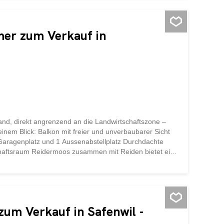
kleine Familien, die eine gut gelegene Liegenschaft mit
nahem Wohnen, funktionalem Grundriss und vielfältigen
ner attraktiven Investition.
er zum Verkauf in
nd, direkt angrenzend an die Landwirtschaftszone –
 einem Blick: Balkon mit freier und unverbaubarer Sicht
ragenplatz und 1 Aussenabstellplatz Durchdachte
haftsraum Reidermoos zusammen mit Reiden bietet eine
nfrastruktur mit vielfältigen Freizeitmöglichkeiten.
ros, Denner, Lidl, Landi etc. A2 Autobahnzubringer: in
en privaten Rückzugsort zu schaffen. Verkaufspreis
bstellplatz CHF 15‘000.- Total CHF 560‘000.-
zum Verkauf in Safenwil -