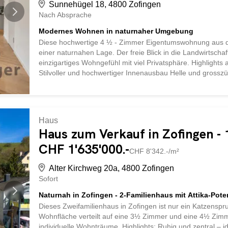
Sunnehügel 18, 4800 Zofingen
Nach Absprache
Modernes Wohnen in naturnaher Umgebung
Diese hochwertige 4 ½ - Zimmer Eigentumswohnung aus d
einer naturnahen Lage. Der freie Blick in die Landwirtsch
einzigartiges Wohngefühl mit viel Privatsphäre. Highlights
Stilvoller und hochwertiger Innenausbau Helle und gross
Nachhaltige Energieversorgung mittels Erdsonde Bushaltest
Autobahnanschluss Wiggertal in wenigen Fahrminuten err
Parkplatz à je CHF 35‘000.- Total CHF 1‘020‘000.- Erleben 
und den Blick ins Grüne miteinander verbindet. Vereinbar
Haus
überzeugen Sie sich selbst von diesem attraktiven Wohna
Haus zum Verkauf in Zofingen -
CHF 1'635'000.-
CHF 8'342.-/m²
Alter Kirchweg 20a, 4800 Zofingen
Sofort
Naturnah in Zofingen - 2-Familienhaus mit Attika-Pote
Dieses Zweifamilienhaus in Zofingen ist nur ein Katzenspr
Wohnfläche verteilt auf eine 3½ Zimmer und eine 4½ Zim
individuelle Wohnträume. Highlights: Ruhig und zentral – i