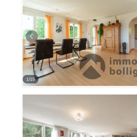
1
/
15