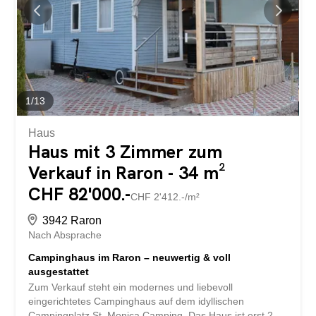
im einem gepflegten Still, der dem Objekt eine warme und
authentische Ausstrahlung verleiht. Das Badezimmer ist
mit einer Dusche ausgestattet und funktional gestaltet.
Zusätzlich stehen im angrenzenden Wohnwagenbereich
zwei weitere Schlafräume mit insgesamt vier
Schlafmöglichkeiten zur Verfügung. So bietet das Objekt
flexible...
1
/
13
Haus
Haus mit 3 Zimmer zum
Verkauf in Raron - 34 m²
CHF 82'000.-
CHF 2'412.-/m²
3942 Raron
Nach Absprache
Campinghaus im Raron – neuwertig & voll
ausgestattet
Zum Verkauf steht ein modernes und liebevoll
eingerichtetes Campinghaus auf dem idyllischen
Campingplatz St. Monica Camping. Das Haus ist erst 2