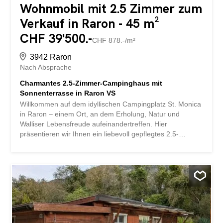
Wohnmobil mit 2.5 Zimmer zum
Verkauf in Raron - 45 m²
CHF 39'500.-
CHF 878.-/m²
3942 Raron
Nach Absprache
Charmantes 2.5-Zimmer-Campinghaus mit
Sonnenterrasse in Raron VS
Willkommen auf dem idyllischen Campingplatz St. Monica
in Raron – einem Ort, an dem Erholung, Natur und
Walliser Lebensfreude aufeinandertreffen. Hier
präsentieren wir Ihnen ein liebevoll gepflegtes 2.5-
Zimmer-Campinghaus mit ganz besonderem Charme –
ein Rückzugsort für entspannte Tage inmitten einer
beeindruckenden Bergkulisse. Das Campinghaus
überzeugt durch seine durchdachte Raumaufteilung und
seiner wohnlichen Atmosphäre. Der Wohnbereich
befindet sich im charmanten Campinghaus und bietet
eine möblierte Küche mit praktischer Einrichtung,
gemütlicher Wohnzimmerecke sowie einem einladenden