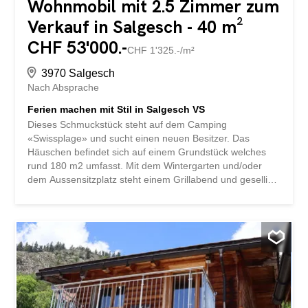
Wohnmobil mit 2.5 Zimmer zum
Verkauf in Salgesch - 40 m²
CHF 53'000.-
CHF 1'325.-/m²
3970 Salgesch
Nach Absprache
Ferien machen mit Stil in Salgesch VS
Dieses Schmuckstück steht auf dem Camping
«Swissplage» und sucht einen neuen Besitzer. Das
Häuschen befindet sich auf einem Grundstück welches
rund 180 m2 umfasst. Mit dem Wintergarten und/oder
dem Aussensitzplatz steht einem Grillabend und gesellige
Stunden mit den Liebsten nichts mehr im Wege. Das
vorhandene Gartenhäuschen schenkt Ihnen den
benötigten Komfort um optimal ausgerüstet zu sein. Im
Innenbereich finden Sie eine perfekte Aufteilung der
Räumlichkeiten, um Ihnen die bestmögliche Nutzung der
ca. 40 m2 grossen Fläche zu bieten. Sie profitieren nicht
nur auf Ihrem Grundstück, sondern auf dem gesamten
Campingplatz: Das Kleintiergehege, welches von Klein bis
Gross geliebt wird, sorgt stets für gute Laune. Direkt