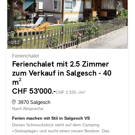
zusätzlichem Essplatz bietet viel Raum für gemeinsames
Kochen und Geniessen. Das Erdgeschoss ist
rollstuhlgängig und altersgerecht gestaltet. Hier befinden
sich die Küche, das Wohnzimmer, drei Schlafzimmer
sowie ein Badezimmer mit Badewanne. Im
Untergeschoss stehen ein weiteres Zimmer, ein
Badezimmer mit...
1
/
12
Ferienchalet
Ferienchalet mit 2.5 Zimmer
zum Verkauf in Salgesch - 40
m²
CHF 53'000.-
CHF 1'325.-/m²
3970 Salgesch
Nach Absprache
Ferien machen mit Stil in Salgesch VS
Dieses Schmuckstück steht auf dem Camping
«Swissplage» und sucht einen neuen Besitzer. Das