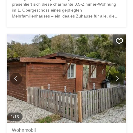
präsentiert sich diese charmante 3.5-Zimmer-Wohnung
im 1. Obergeschoss eines gepflegten
Mehrfamilienhauses – ein ideales Zuhause für alle, die
Erholung, Aussicht und gute Erreichbarkeit verbinden
möchten. Die Wohnung überzeugt mit einer durchdachten
Raumaufteilung auf 57 m2 Wohnfläche: ein heller
Wohnbereich, eine funktionale Küche, zwei Schlafzimmer
sowie ein separates WC und ein Badezimmer mit Dusche
bieten angenehmen Wohnkomfort. Ergänzt wird das
Raumangebot durch eine attraktive Galerie (14 m2),
einen überdeckten Balkon (9 m2) mit herrlicher Aussicht
sowie einen praktischen Estrich (15 m2). Die Liegenschaft
liegt in einem verkehrsarmen Wohnquartier ohne
Durchgangsverkehr und garantiert dadurch ein
besonders ruhiges Wohnambiente. Dank der offenen
Lage geniessen Sie ganztägige Besonnung sowie eine
beeindruckende Weitsicht ins Val d’Anniviers sowie ins
Ober- und Unterwallis. Das Gebäude wurde 2002
umfassend renoviert und...
1
/
13
Wohnmobil