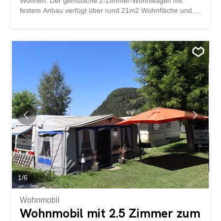
Wohnen. Der gemütliche 2-Zimmer-Wohnwagen mit
festem Anbau verfügt über rund 21m2 Wohnfläche und
überzeugt durch eine durchdachte Raumaufteilung mit
einem Schlafzimmer, einer einladenden Essecke, einer
praktischen Küche, einer separaten Toilette sowie einem
kleinen, gemütlichen Wohnbereich. Ein besonderes
Highlight ist die wunderschön gestaltete Aussenfläche:
Auf der grosszügigen Parzelle von rund 140m2 erwartet
Sie ein gepflegter Rasen, ein hübscher Gartenbereich
sowie eine gemütliche Terrasse mit Aussengrill – ideal für
entspannte Stunden im Freien mit Familie und Freunden.
Die vollständige Umzäunung und die gepflegte Hecke
sorgen für eine klare Abgrenzung und ein hohes Mass an
Privatsphäre. Auch der liebevoll gestaltete Umschwung
überzeugt bis ins Detail. Ein kleines Gartenhäuschen
bietet zusätzlichen Stauraum für Werkzeuge,
Gartengeräte oder einen...
1
/
6
Wohnmobil
Wohnmobil mit 2.5 Zimmer zum