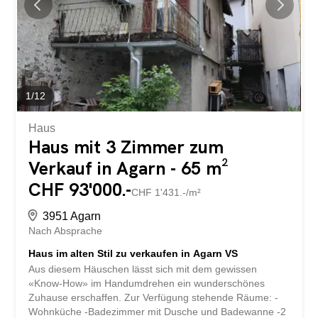
Essplatz und Schwedenofen bildet das Herzstück des
Wohnens – perfekt für lange Abende in wohliger Wärme.
Zwei behagliche Schlafzimmer bieten Rückzugsorte zum
Entspannen, während das Badezimmer mit Dusche sowie
ein separates Gäste-WC mit Lavabo für zusätzlichen
Komfort sorgen. Ein...
1
/
12
Haus
Haus mit 3 Zimmer zum
Verkauf in Agarn - 65 m²
CHF 93'000.-
CHF 1'431.-/m²
3951 Agarn
Nach Absprache
Haus im alten Stil zu verkaufen in Agarn VS
Aus diesem Häuschen lässt sich mit dem gewissen
«Know-How» im Handumdrehen ein wunderschönes
Zuhause erschaffen. Zur Verfügung stehende Räume: -
Wohnküche -Badezimmer mit Dusche und Badewanne -2