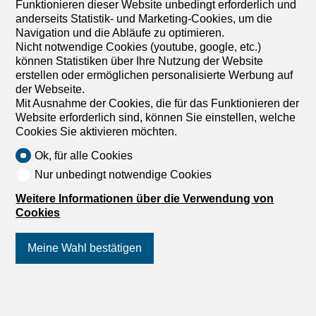
Verkauf in Raron - 34 m²
Funktionieren dieser Website unbedingt erforderlich und
anderseits Statistik- und Marketing-Cookies, um die
CHF 82'000.-
CHF 2'412.-/m²
Navigation und die Abläufe zu optimieren.
Nicht notwendige Cookies (youtube, google, etc.)
3942 Raron
können Statistiken über Ihre Nutzung der Website
Nach Absprache
erstellen oder ermöglichen personalisierte Werbung auf
der Webseite.
Campinghaus im Raron – neuwertig & voll
Mit Ausnahme der Cookies, die für das Funktionieren der
ausgestattet
Website erforderlich sind, können Sie einstellen, welche
Zum Verkauf steht ein modernes und liebevoll
Cookies Sie aktivieren möchten.
eingerichtetes Campinghaus auf dem idyllischen
Campingplatz St. Monica Camping. Das Haus ist erst 2
Ok, für alle Cookies
Jahre alt und präsentiert sich in einem sehr gepflegten,
Nur unbedingt notwendige Cookies
neuwertigen Zustand. Mit einer Wohnfläche von ca. 34 m²
bietet es genügend Platz für erholsame Aufenthalte
Weitere Informationen über die Verwendung von
inmitten der wunderschönen Walliser Bergwelt. Highlights
Cookies
auf einen Blick: Hochwertige Extras im Wert von ca.
15'000 CHF Gemütlicher Wohnbereich mit TV Praktische
Meine Wahl bestätigen
Fliegengitter an den Fenstern Storen für optimalen
Sonnen- und Sichtschutz Eigener Parkplatz direkt beim
Haus Grillmöglichkeit für entspannte Abende im Freien
Ruhige und sonnige Lage auf dem Campingplatz
Folgen Sie uns
auf Social Media
!
Ausnahmslos bietet dieses möblierte Campinghaus im