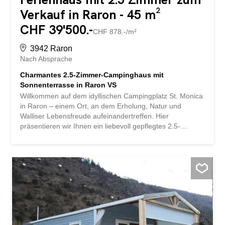
Verkauf in Raron - 45 m²
CHF 39'500.-
CHF 878.-/m²
3942 Raron
Nach Absprache
Charmantes 2.5-Zimmer-Campinghaus mit
Sonnenterrasse in Raron VS
Willkommen auf dem idyllischen Campingplatz St. Monica
in Raron – einem Ort, an dem Erholung, Natur und
Walliser Lebensfreude aufeinandertreffen. Hier
präsentieren wir Ihnen ein liebevoll gepflegtes 2.5-
Zimmer-Campinghaus mit ganz besonderem Charme –
ein Rückzugsort für entspannte Tage inmitten einer
beeindruckenden Bergkulisse. Das Campinghaus
überzeugt durch seine durchdachte Raumaufteilung und
seiner wohnlichen Atmosphäre. Der Wohnbereich
befindet sich im charmanten Campinghaus und bietet
eine möblierte Küche mit praktischer Einrichtung,
gemütlicher Wohnzimmerecke sowie einem einladenden
Essplatz für gemeinsame Stunden. Alles präsentiert sich