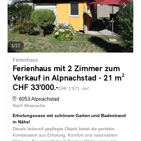
Die vollständige Umzäunung und die gepflegte Hecke
sorgen für eine klare Abgrenzung und ein hohes Mass an
Privatsphäre. Auch der liebevoll gestaltete Umschwung
überzeugt bis ins Detail. Ein kleines Gartenhäuschen
bietet zusätzlichen Stauraum für Werkzeuge,
Gartengeräte oder einen...
1
/
12
Ferienhaus
Ferienhaus mit 2 Zimmer zum
Verkauf in Alpnachstad - 21 m²
CHF 33'000.-
CHF 1'571.-/m²
6053 Alpnachstad
Nach Absprache
Erholungsoase mit schönem Garten und Badestrand
in Nähe!
Dieses liebevoll gepflegte Objekt bietet die perfekte
Kombination aus Erholung, Komfort und naturnahem