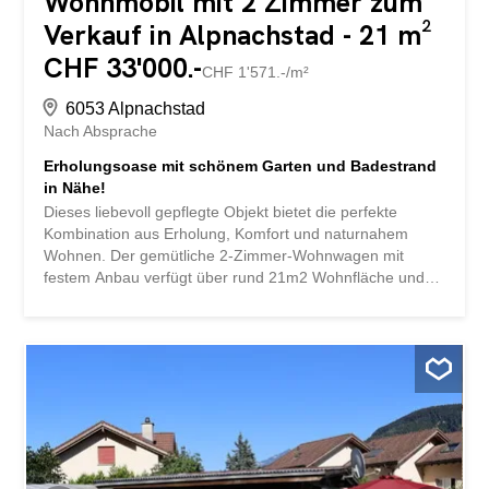
Wohnmobil mit 2 Zimmer zum
Verkauf in Alpnachstad - 21 m²
CHF 33'000.-
CHF 1'571.-/m²
6053 Alpnachstad
Nach Absprache
Erholungsoase mit schönem Garten und Badestrand
in Nähe!
Dieses liebevoll gepflegte Objekt bietet die perfekte
Kombination aus Erholung, Komfort und naturnahem
Wohnen. Der gemütliche 2-Zimmer-Wohnwagen mit
festem Anbau verfügt über rund 21m2 Wohnfläche und
überzeugt durch eine durchdachte Raumaufteilung mit
einem Schlafzimmer, einer einladenden Essecke, einer
praktischen Küche, einer separaten Toilette sowie einem
kleinen, gemütlichen Wohnbereich. Ein besonderes
Highlight ist die wunderschön gestaltete Aussenfläche:
Auf der grosszügigen Parzelle von rund 140m2 erwartet
Sie ein gepflegter Rasen, ein hübscher Gartenbereich
sowie eine gemütliche Terrasse mit Aussengrill – ideal für
entspannte Stunden im Freien mit Familie und Freunden.