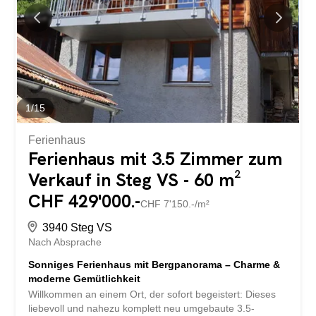
hinter dem Kleintiergehege befindet sich ein grosszügiger
Spielplatz, der Ihren Kindern etliche Spielstunden
beschert. Das absolute Highlight ist allerdings der
Badesee auf dem Campingplatz! Hier lässt sich die Seele
baumeln und den Alltag vergessen. Um den...
1
/
15
Ferienhaus
Ferienhaus mit 3.5 Zimmer zum
Verkauf in Steg VS - 60 m²
CHF 429'000.-
CHF 7'150.-/m²
3940 Steg VS
Nach Absprache
Sonniges Ferienhaus mit Bergpanorama – Charme &
moderne Gemütlichkeit
Willkommen an einem Ort, der sofort begeistert: Dieses
liebevoll und nahezu komplett neu umgebaute 3.5-