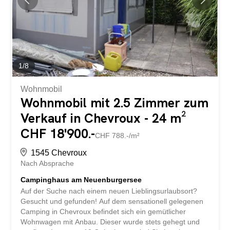
öffentliche Parkmöglichkeiten in der Umgebung zur
Verfügung. Lage – Unterseen im Berner Oberland
Unterseen verbindet charmantes Kleinstadtflair mit einer
einzigartigen Naturkulisse. Eingebettet zwischen
Thunersee und Brienzersee und mit Blick auf...
1
/
8
Wohnmobil
Wohnmobil mit 2.5 Zimmer zum
Verkauf in Chevroux - 24 m²
CHF 18'900.-
CHF 788.-/m²
1545 Chevroux
Nach Absprache
Campinghaus am Neuenburgersee
Auf der Suche nach einem neuen Lieblingsurlaubsort?
Gesucht und gefunden! Auf dem sensationell gelegenen
Camping in Chevroux befindet sich ein gemütlicher
Wohnwagen mit Anbau. Dieser wurde stets gehegt und