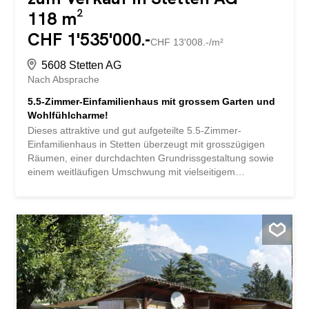
118 m²
CHF 1'535'000.-
CHF 13'008.-/m²
5608 Stetten AG
Nach Absprache
5.5-Zimmer-Einfamilienhaus mit grossem Garten und
Wohlfühlcharme!
Dieses attraktive und gut aufgeteilte 5.5-Zimmer-
Einfamilienhaus in Stetten überzeugt mit grosszügigen
Räumen, einer durchdachten Grundrissgestaltung sowie
einem weitläufigen Umschwung mit vielseitigem
Gestaltungspotenzial. Das Haus bietet viel Platz für
Familien, Paare oder Personen, die komfortables und
altersgerechtes Wohnen schätzen. Der Wohnbereich lädt
mit einem gemütlichen Cheminée und einem
grosszügigen Essplatz zum Verweilen ein. Die Terrasse
mit Gartencheminée sowie der weitläufige Rasenbereich
schaffen eine herrliche Wohlfühloase für entspannte
Stunden im Freien, gesellige Grillabende oder gemütliche
Familienmomente. Die praktische, grosszügige Küche mit