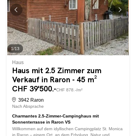
Essplatz für gemeinsame Stunden. Alles präsentiert sich
im einem gepflegten Still, der dem Objekt eine warme und
authentische Ausstrahlung verleiht. Das Badezimmer ist
mit einer Dusche ausgestattet und funktional gestaltet.
Zusätzlich stehen im angrenzenden Wohnwagenbereich
zwei weitere Schlafräume mit insgesamt vier
Schlafmöglichkeiten zur Verfügung. So bietet das Objekt
flexible...
1
/
13
Haus
Haus mit 2.5 Zimmer zum
Verkauf in Raron - 45 m²
CHF 39'500.-
CHF 878.-/m²
3942 Raron
Nach Absprache
Charmantes 2.5-Zimmer-Campinghaus mit
Sonnenterrasse in Raron VS
Willkommen auf dem idyllischen Campingplatz St. Monica
in Raron – einem Ort, an dem Erholung, Natur und