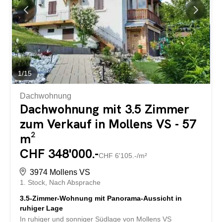
liegt in einem verkehrsarmen Wohnquartier ohne
Durchgangsverkehr und garantiert dadurch ein
besonders ruhiges Wohnambiente. Dank der offenen
Lage geniessen Sie ganztägige Besonnung sowie eine
beeindruckende Weitsicht ins Val d’Anniviers sowie ins
Ober- und Unterwallis. Das Gebäude wurde 2002
umfassend renoviert und...
1
/
15
Dachwohnung
Dachwohnung mit 3.5 Zimmer
zum Verkauf in Mollens VS - 57
m²
CHF 348'000.-
CHF 6'105.-/m²
3974 Mollens VS
1. Stock
Nach Absprache
3.5-Zimmer-Wohnung mit Panorama-Aussicht in
ruhiger Lage
In ruhiger und sonniger Südlage von Mollens VS