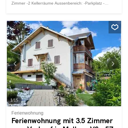
Zimmer -2 Kellerräume Aussenbereich: -Parkplatz -
Terrasse Die Böden wurden bereits neu verlegt. Träumen
Sie schon immer von ihrem eigenen kleinen Projekt?
Lassen Sie ihren ganz eigenen Charm in dieses
Häuschen einziehen! Überzeugen Sie sich vor Ort und
lassen Sie sich Inspirieren von Ihrem neuen Zuhause.
Kontakt für eine unverbindliche Besichtigung: Immobilien
Elsig AG 079 283 38 21 info@immo-elsig.ch
1
/
15
Ferienwohnung
Ferienwohnung mit 3.5 Zimmer