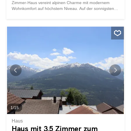
Zimmer-Haus vereint alpinen Charme mit modernem
Wohnkomfort auf höchstem Niveau. Auf der sonnigsten
Südrampe des Wallis, auf rund 1400 m ü. M., geniessen
Sie Ruhe, Licht und eine beeindruckende Naturkulisse –
ein echtes Juwel für Sonnenliebhaber und
Ruhesuchende. Schon beim Eintreten spürt man die
warme Atmosphäre: Edle Holzakzente ziehen sich
harmonisch durch die Räume und schaffen ein
behagliches Wohngefühl. Die stilvolle Einrichtung aus
hochwertigem Holz ist bereits vorhanden und
unterstreicht den authentischen, gemütlichen Charakter
des Hauses. Die charmante Küche mit gemütlichem
Essplatz und Schwedenofen bildet das Herzstück des
Wohnens – perfekt für lange Abende in wohliger Wärme.
Zwei behagliche Schlafzimmer bieten Rückzugsorte zum
Entspannen, während das Badezimmer mit Dusche sowie
ein separates Gäste-WC mit Lavabo für zusätzlichen
Komfort sorgen. Ein...
1
/
15
Haus
Haus mit 3.5 Zimmer zum