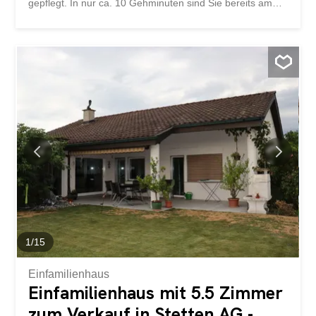
gepflegt. In nur ca. 10 Gehminuten sind Sie bereits am
Neuenburgersee, dort befindet sich ein Kiosk, ein
Restaurant oder Sie nehmen einfach das nächste Schiff
und geniessen den Nachmittag auf dem See. Noch nicht
überzeugt? Das Grundstück befindet sich an optimaler
Lage: Ein Naturschutzgebiet befindet sich direkt daneben
– Erholung und Natur pur! Hier gehen Ruhe und Action
gehen Hand in Hand. Ziehen Sie sich zurück in den Wald
oder begeben Sie sich an den belebten Sandstrand am
See, es liegt ganz bei Ihnen. Das Objekt selbst verfügt
über gewisse Vorteile wie z.B. die praktische Pergola oder
den geräumigen Anbau. Parkplätze stehen nur wenige
Meter vom Objekt entfernt zur Verfügung. Toiletten und
Duschen stehen in unmittelbarer Nähe des Objekts zur
Verfügung. Zusätzlich...
1
/
15
Einfamilienhaus
Einfamilienhaus mit 5.5 Zimmer
zum Verkauf in Stetten AG -