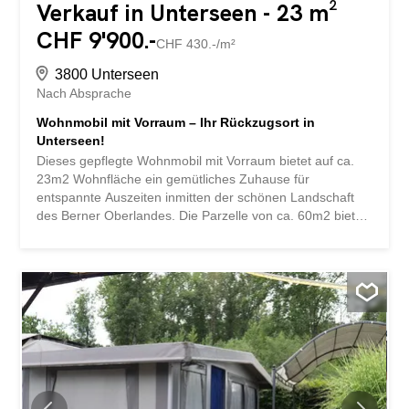
Verkauf in Unterseen - 23 m²
CHF 9'900.-
CHF 430.-/m²
3800 Unterseen
Nach Absprache
Wohnmobil mit Vorraum – Ihr Rückzugsort in
Unterseen!
Dieses gepflegte Wohnmobil mit Vorraum bietet auf ca.
23m2 Wohnfläche ein gemütliches Zuhause für
entspannte Auszeiten inmitten der schönen Landschaft
des Berner Oberlandes. Die Parzelle von ca. 60m2 bietet
zusätzlichen Freiraum und schafft eine angenehme
Atmosphäre zum Erholen, Geniessen und Verweilen. Der
Grundriss mit 2.5 Zimmern umfasst ein separates
Schlafzimmer und bietet somit einen komfortablen
Rückzugsort für Paare oder Einzelpersonen. Der Vorraum
erweitert den Wohnbereich ideal und lädt dazu ein, die
Natur bei jedem Wetter zu geniessen – sei es beim
Frühstück im Freien, bei gemütlichen Abendstunden oder
einfach beim Abschalten vom Alltag. Zum Objekt gehört
ein eigener Aussenparkplatz. Zusätzlich stehen weitere