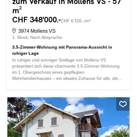
zum Verkauf in Mollens VS - 57
m²
CHF 348'000.-
CHF 6'105.-/m²
3974 Mollens VS
1. Stock
Nach Absprache
3.5-Zimmer-Wohnung mit Panorama-Aussicht in
ruhiger Lage
In ruhiger und sonniger Südlage von Mollens VS
präsentiert sich diese charmante 3.5-Zimmer-Wohnung
im 1. Obergeschoss eines gepflegten
Mehrfamilienhauses – ein ideales Zuhause für alle, die
Erholung, Aussicht und gute Erreichbarkeit verbinden
möchten. Die Wohnung überzeugt mit einer durchdachten
Raumaufteilung auf 57 m2 Wohnfläche: ein heller
Wohnbereich, eine funktionale Küche, zwei Schlafzimmer
sowie ein separates WC und ein Badezimmer mit Dusche
bieten angenehmen Wohnkomfort. Ergänzt wird das
Raumangebot durch eine attraktive Galerie (14 m2),
einen überdeckten Balkon (9 m2) mit herrlicher Aussicht
sowie einen praktischen Estrich (15 m2). Die Liegenschaft