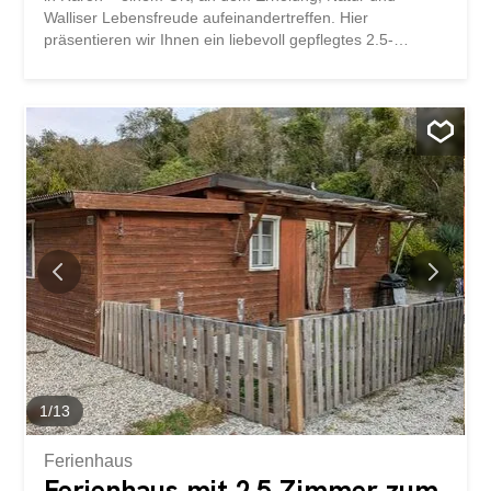
Walliser Lebensfreude aufeinandertreffen. Hier
präsentieren wir Ihnen ein liebevoll gepflegtes 2.5-
Zimmer-Campinghaus mit ganz besonderem Charme –
ein Rückzugsort für entspannte Tage inmitten einer
beeindruckenden Bergkulisse. Das Campinghaus
überzeugt durch seine durchdachte Raumaufteilung und
seiner wohnlichen Atmosphäre. Der Wohnbereich
befindet sich im charmanten Campinghaus und bietet
eine möblierte Küche mit praktischer Einrichtung,
gemütlicher Wohnzimmerecke sowie einem einladenden
Essplatz für gemeinsame Stunden. Alles präsentiert sich
im einem gepflegten Still, der dem Objekt eine warme und
authentische Ausstrahlung verleiht. Das Badezimmer ist
mit einer Dusche ausgestattet und funktional gestaltet.
Zusätzlich stehen im angrenzenden Wohnwagenbereich
zwei weitere Schlafräume mit insgesamt vier
Schlafmöglichkeiten zur Verfügung. So bietet das Objekt
flexible...
1
/
13
Ferienhaus
Ferienhaus mit 2.5 Zimmer zum