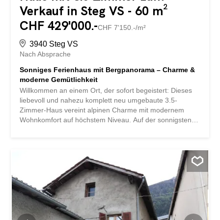
Verkauf in Steg VS - 60 m²
CHF 429'000.-
CHF 7'150.-/m²
3940 Steg VS
Nach Absprache
Sonniges Ferienhaus mit Bergpanorama – Charme &
moderne Gemütlichkeit
Willkommen an einem Ort, der sofort begeistert: Dieses
liebevoll und nahezu komplett neu umgebaute 3.5-
Zimmer-Haus vereint alpinen Charme mit modernem
Wohnkomfort auf höchstem Niveau. Auf der sonnigsten
Südrampe des Wallis, auf rund 1400 m ü. M., geniessen
Sie Ruhe, Licht und eine beeindruckende Naturkulisse –
ein echtes Juwel für Sonnenliebhaber und
Ruhesuchende. Schon beim Eintreten spürt man die
warme Atmosphäre: Edle Holzakzente ziehen sich
harmonisch durch die Räume und schaffen ein
behagliches Wohngefühl. Die stilvolle Einrichtung aus
hochwertigem Holz ist bereits vorhanden und
unterstreicht den authentischen, gemütlichen Charakter
des Hauses. Die charmante Küche mit gemütlichem