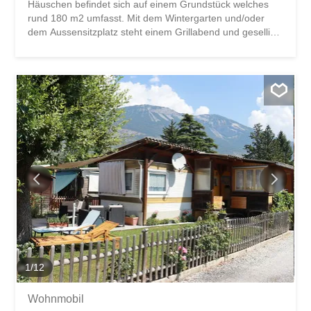
Häuschen befindet sich auf einem Grundstück welches
rund 180 m2 umfasst. Mit dem Wintergarten und/oder
dem Aussensitzplatz steht einem Grillabend und gesellige
Stunden mit den Liebsten nichts mehr im Wege. Das
vorhandene Gartenhäuschen schenkt Ihnen den
benötigten Komfort um optimal ausgerüstet zu sein. Im
Innenbereich finden Sie eine perfekte Aufteilung der
Räumlichkeiten, um Ihnen die bestmögliche Nutzung der
ca. 40 m2 grossen Fläche zu bieten. Sie profitieren nicht
nur auf Ihrem Grundstück, sondern auf dem gesamten
Campingplatz: Das Kleintiergehege, welches von Klein bis
Gross geliebt wird, sorgt stets für gute Laune. Direkt
hinter dem Kleintiergehege befindet sich ein grosszügiger
Spielplatz, der Ihren Kindern etliche Spielstunden
beschert. Das absolute Highlight ist allerdings der
Badesee auf dem Campingplatz! Hier lässt sich die Seele
baumeln und den Alltag vergessen. Um den...
1
/
12
Wohnmobil