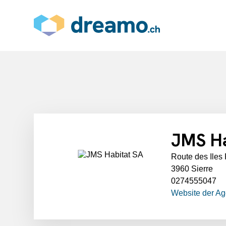
JMS Ha
Route des Iles
3960 Sierre
0274555047
Website der A