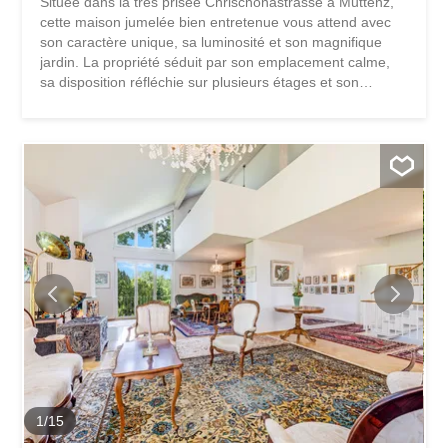
Située dans la très prisée Chrischonastrasse à Muttenz,
cette maison jumelée bien entretenue vous attend avec
son caractère unique, sa luminosité et son magnifique
jardin. La propriété séduit par son emplacement calme,
sa disposition réfléchie sur plusieurs étages et son
atmosphère qui allie confort et générosité. Le salon-salle
à manger ouvert avec poutres apparentes, cheminée et
grandes baies vitrées constitue le cœur de la maison. De
là, vous accédez directement à la terrasse couverte et au
jardin aménagé avec soin – un lieu idéal pour se
détendre, profiter et se reposer. Le grenier aménagé offre
une surface habitable supplémentaire et polyvalente et
crée de l’espace pour un bureau à domicile, un loisir ou
des invités. Grâce à la qualité de sa construction, la
propriété offre également la possibilité de réaliser des
idées de modernisation individuelles et de créer un foyer
qui correspond à vos propres goûts. Les
caractéristiques...
1
/
15