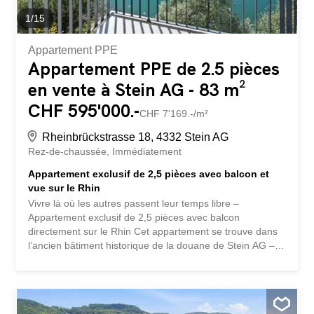
1
/
15
Appartement PPE
Appartement PPE de 2.5 pièces
en vente à Stein AG - 83 m²
CHF 595'000.-
CHF 7'169.-/m²
Rheinbrückstrasse 18, 4332 Stein AG
Rez-de-chaussée
Immédiatement
Appartement exclusif de 2,5 pièces avec balcon et
vue sur le Rhin
Vivre là où les autres passent leur temps libre –
Appartement exclusif de 2,5 pièces avec balcon
directement sur le Rhin Cet appartement se trouve dans
l’ancien bâtiment historique de la douane de Stein AG –
directement au bord du Rhin et à quelques pas
seulement du pont en bois historique qui relie la Suisse à
l’Allemagne. Un emplacement qui est une source
d’émerveillement chaque jour. Dès que vous entrez dans