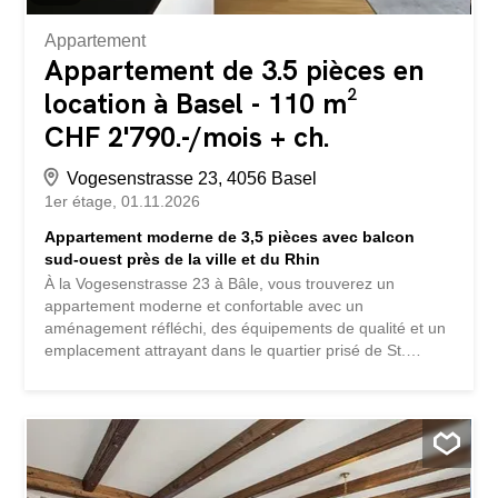
Appartement
Appartement de 3.5 pièces en
location à Basel - 110 m²
CHF 2'790.-/mois + ch.
Vogesenstrasse 23, 4056 Basel
1er étage
01.11.2026
Appartement moderne de 3,5 pièces avec balcon
sud-ouest près de la ville et du Rhin
À la Vogesenstrasse 23 à Bâle, vous trouverez un
appartement moderne et confortable avec un
aménagement réfléchi, des équipements de qualité et un
emplacement attrayant dans le quartier prisé de St.
Johann, à proximité immédiate de la ville et du Rhin. Les
espaces de vie généreux séduisent par la lumière
naturelle et une atmosphère agréable. Le salon lumineux
ainsi que le balcon offrent un confort de vie
supplémentaire et invitent à la détente. L’appartement est
équipé de manière moderne et dispose de nombreux