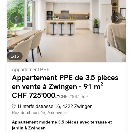
impressionnantes, de grandes façades vitrées et des
transitions fluides entre l’intérieur et l’extérieur créent une
atmosphère de vie exceptionnelle. Lumière, espace et
nature forment ici une unité parfaite. Le salon spacieux
avec galerie séduit par son élégance, son cheminée et
son...
1
/
15
Appartement PPE
Appartement PPE de 3.5 pièces
en vente à Zwingen - 91 m²
CHF 725'000.-
CHF 7'967.-/m²
Hinterfeldstrasse 16, 4222 Zwingen
Rez-de-chaussée
A convenir
Appartement moderne 3,5 pièces avec terrasse et
jardin à Zwingen