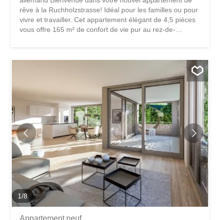
rêve à la Ruchholzstrasse! Idéal pour les familles ou pour
vivre et travailler. Cet appartement élégant de 4,5 pièces
vous offre 165 m² de confort de vie pur au rez-de-
chaussée et au sous-sol. Idéal pour les familles à la
recherche d’un foyer moderne et paisible. L’appartement
offre au rez-de-chaussée: une salle de loisirs aménagée
et chauffée avec lumière du jour et fenêtres et porte-
fenêtre Chambre ou bureau avec sortie sur la terrasse
couverte Salle de bain avec douche et WC Sous-sol dans
l’appartement Au rez-de-chaussée se trouvent: entrée
avec vestiaire deux chambres une salle de bain avec
baignoire et WC toilettes Salon-salle à manger avec
cuisine ouverte et réduit Sortie de la cuisine vers la
terrasse orientée au sud Balcon orienté sud-ouest
L’environnement est idéal pour les familles, avec de
nombreuses écoles et aires de jeux à proximité.
L’appartement est situé dans un charmant village...
1
/
8
Appartement neuf