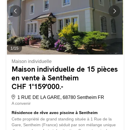
salle de bain avec baignoire et WC Reduit avec tour de
garde Cave dans l’appartement Au rez-de-chaussée se
trouvent: l’entrée avec vestiaire WC invités grand salon-
salle à manger avec cuisine ouverte et réduit grand
balcon orienté ouest Le quartier est idéal pour les
familles, avec de nombreuses écoles et aires de jeux...
1
/
15
Maison individuelle
Maison individuelle de 15 pièces
en vente à Sentheim
CHF 1'159'000.-
1 RUE DE LA GARE, 68780 Sentheim FR
A convenir
Résidence de rêve avec piscine à Sentheim
Cette propriété de grand standing située à 1 Rue de la
Gare, Sentheim (France) séduit par son mélange unique