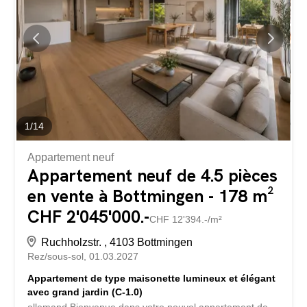
Attendez-vous à une surface habitable généreuse
d’environ 320 m², répartie sur un total de 9,5 pièces, avec
l’appartement indépendant au rez-de-chaussée
(anciennement piscine couverte) et la maison d’habitation
ainsi qu’une surface de terrain de 884 m2. La maison est
en bon état et offre beaucoup d’espace pour les grands
et les petits. Le...
1
/
14
Appartement neuf
Appartement neuf de 4.5 pièces
en vente à Bottmingen - 178 m²
CHF 2'045'000.-
CHF 12'394.-/m²
Ruchholzstr. , 4103 Bottmingen
Rez/sous-sol
01.03.2027
Appartement de type maisonette lumineux et élégant
avec grand jardin (C-1.0)
allemand Bienvenue dans votre nouvel appartement de