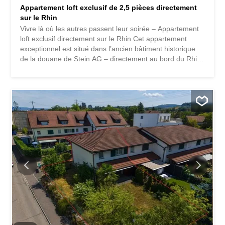
Appartement loft exclusif de 2,5 pièces directement
sur le Rhin
Vivre là où les autres passent leur soirée – Appartement
loft exclusif directement sur le Rhin Cet appartement
exceptionnel est situé dans l’ancien bâtiment historique
de la douane de Stein AG – directement au bord du Rhin
et à quelques pas seulement du pont en bois historique
qui relie la Suisse à l’Allemagne. Un emplacement qui est
une source d’émerveillement chaque jour. Dès que vous
franchissez le seuil, l’appartement révèle son caractère
unique. Des espaces généreux, des hauteurs sous
plafond impressionnantes et une architecture ouverte lui
confèrent une ambiance loft incomparable. Les plafonds
exceptionnellement hauts et les grandes baies vitrées
créent une atmosphère de vie qui allie design moderne et
charme historique. L’appartement (n° 2) a été
entièrement rénové avec des matériaux de qualité et se
présente aujourd’hui dans un état impeccable. La cuisine
ouverte de style design s’intègre harmonieusement dans
le vaste espace de vie...