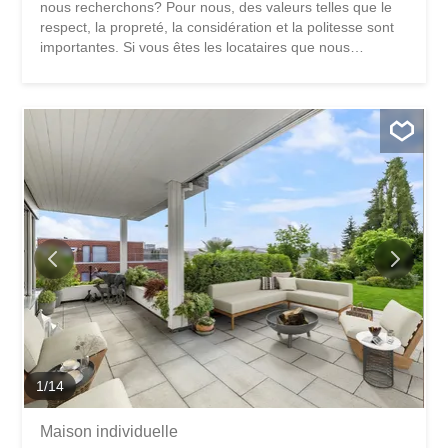
nous recherchons? Pour nous, des valeurs telles que le
respect, la propreté, la considération et la politesse sont
importantes. Si vous êtes les locataires que nous
recherchons, vous pouvez nous attendre le même
comportement! Nous entretenons des relations simples et
équitables avec tous nos locataires. Nous louons, sur
rendez-vous, un appartement 3,5 pièces bien entretenu
au 2ème étage à droite (sans ascenseur) dans un endroit
attractif et calme à Allschwil. C’était à l’origine un
appartement de 4 pièces et pourrait à nouveau être utilisé
comme tel. description Nouvelle cuisine, d’environ 4 ans,
avec lave-vaisselle et nouveau tableau électrique avec
disjoncteur différentiel dans l’appartement. L’appartement
séduit par sa disposition pratique et ses pièces de vie
lumineuses. Le grand salon-salle à manger offre un
accès direct à un grand balcon ensoleillé, qui crée un
espace de vie extérieur...
1
/
14
Maison individuelle