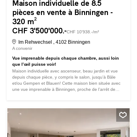
Maison individuelle de 8.5
pièces en vente à Binningen -
320 m²
CHF 3'500'000.-
CHF 10'938.-/m²
Im Rehwechsel , 4102 Binningen
A convenir
Vue imprenable depuis chaque chambre, aussi loin
que l’œil puisse voir!
Maison individuelle avec ascenseur, beau jardin et vue
depuis chaque pièce, y compris le salon, jusqu’à Bâle
et/ou Gempen et Blauen! Cette maison bien située avec
une vue imprenable à Binningen, proche de l’arrêt de
bus, de toutes les écoles jusqu’au collège, du terrain de
sport et de la piscine couverte, cherche ses nouveaux
occupants. Un véritable paradis pour les familles, qui offre
tout ce que l’on peut souhaiter. Avec son emplacement de
premier choix dans le quartier résidentiel et pourtant si
proche de toutes les commodités importantes, cette
propriété est très recherchée et attire tous les regards.