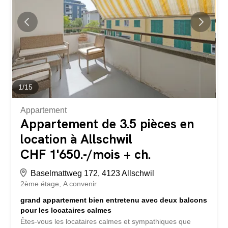
environnement de vie confortable Disposition et
équipement des locaux L’appartement dispose d’un salon
accueillant avec une grande luminosité naturelle, d’une
chambre séparée et d’une cuisine pratique. Un balcon est
directement accessible depuis la cuisine. Depuis la
chambre, vous pouvez accéder à un deuxième balcon à
l’arrière de la...
1
/
15
Appartement
Appartement de 3.5 pièces en
location à Allschwil
CHF 1'650.-/mois + ch.
Baselmattweg 172, 4123 Allschwil
2ème étage
A convenir
grand appartement bien entretenu avec deux balcons
pour les locataires calmes
Êtes-vous les locataires calmes et sympathiques que