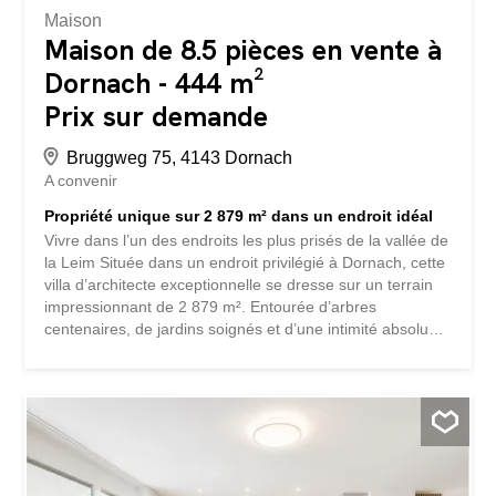
Maison
Maison de 8.5 pièces en vente à
Dornach - 444 m²
Prix sur demande
Bruggweg 75, 4143 Dornach
A convenir
Propriété unique sur 2 879 m² dans un endroit idéal
Vivre dans l’un des endroits les plus prisés de la vallée de
la Leim Située dans un endroit privilégié à Dornach, cette
villa d’architecte exceptionnelle se dresse sur un terrain
impressionnant de 2 879 m². Entourée d’arbres
centenaires, de jardins soignés et d’une intimité absolue,
cette propriété allie une architecture intemporelle à une
expérience naturelle unique. La route d’accès confère
déjà un caractère exclusif. La maison s’intègre
harmonieusement dans le vaste terrain et offre depuis
presque toutes les pièces de vie une vue magnifique sur
Dornach et les collines jurassiennes environnantes.
L’architecture ouverte avec des hauteurs sous plafond