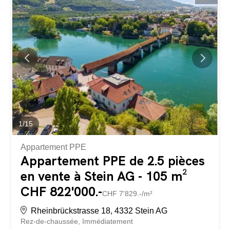
l’appartement, vous êtes immédiatement séduit par son
caractère unique. Les hauts plafonds et la combinaison
réussie entre charme historique et confort de vie
moderne créent une atmosphère de vie élégante, avec
beaucoup de lumière et un sentiment d’espace unique.
L’appartement (n° 5) a été entièrement rénové avec des
matériaux de qualité et est aujourd’hui en parfait état. La
cuisine séparée séduit par son équipement de qualité et
son design intemporel. Elle offre également un potentiel
pour une personnalisation individuelle...
1
/
15
Appartement PPE
Appartement PPE de 2.5 pièces
en vente à Stein AG - 105 m²
CHF 822'000.-
CHF 7'829.-/m²
Rheinbrückstrasse 18, 4332 Stein AG
Rez-de-chaussée
Immédiatement