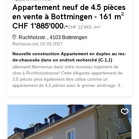
Appartement neuf de 4.5 pièces
en vente à Bottmingen - 161 m²
CHF 1'885'000.-
CHF 12'483.-/m²
Ruchholzstr. , 4103 Bottmingen
Rez/sous-sol
01.03.2027
Nouvelle construction Appartement en duplex au rez-
de-chaussée dans un endroit recherché (C-1,1)
allemand Bienvenue dans votre nouveau logement de
rêve à Ruchholzstrasse! Cette élégante appartement de
3,5 pièces peut également être utilisé comme un
appartement de 4,5 pièces avec le grenier aménagé. Il
vous offre 151 m² de pur confort de vie au rez-de-
chaussée et au sous-sol. Parfait pour les familles qui
recherchent un foyer moderne et paisible. L’appartement
offre au rez-de-chaussée: une pièce de loisirs aménagée
et chauffée avec lumière du jour et fenêtres et porte-
fenêtre une chambre ou un bureau avec sortie sur la
terrasse couverte un petit atelier, également baigné de
lumière naturelle Salle de bains avec douche et WC une