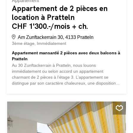
Appartement
Appartement de 2 pièces en
location à Pratteln
CHF 1'300.-/mois + ch.
Am Zunftackerrain 30, 4133 Pratteln
3ème étage
Immédiatement
Appartement mansardé 2 pièces avec deux balcons à
Pratteln
Au 30 Zunftackerrain à Pratteln, nous louons
immédiatement ou selon accord un appartement
charmant de 2 pièces à l’étage 3. L’appartement se
distingue par son caractère chaleureux, une disposition
pratique des pièces et deux balcons qui offrent un confort
de vie supplémentaire. Points forts de l’appartement
Appartement mansardé lumineux de 2 pièces au 3ème
étage cuisine Salle de bain avec baignoire et fenêtre
Balcon ensoleillé juste à côté de la cuisine Deuxième
balcon à côté de la chambre avec un espace
supplémentaire pour s’asseoir Environnement calme et
agréable Beaucoup de lumière naturelle et un