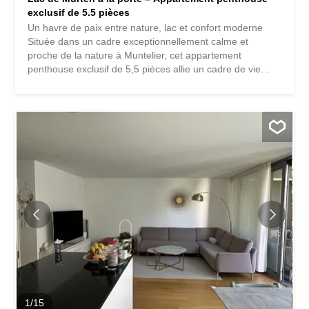
exclusif de 5.5 pièces
Un havre de paix entre nature, lac et confort moderne
Située dans un cadre exceptionnellement calme et
proche de la nature à Muntelier, cet appartement
penthouse exclusif de 5,5 pièces allie un cadre de vie
moderne et confortable. Construit en 2024, cet
appartement impressionne par sa surface habitable
généreuse d’environ 152 m², son architecture réfléchie,
ses matériaux de qualité et son emplacement résidentiel
unique, qui offre une vue imprenable sur le lac de Murten.
À quelques minutes à pied, vous vous trouvez au bord du
lac – un endroit où le quotidien passe au second plan.
Que ce soit une promenade matinale le long de l’eau, une
baignade rafraîchissante lors des chaudes journées d’été
ou une soirée paisible au bord du lac, vous vivez là où les
autres passent leurs loisirs. points saillants Appartement
en dernier étage avec un accès facile par ascenseur 5.5
pièces avec environ 152 m² de surface habitable nette
Balcon d’environ 25 m² Orientation...
1
/
15