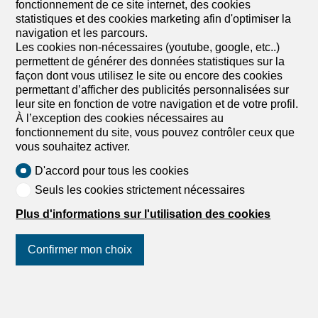
fonctionnement de ce site internet, des cookies
Duplex de 5 pièces en vente à
statistiques et des cookies marketing afin d'optimiser la
Riehen - 133 m²
navigation et les parcours.
Les cookies non-nécessaires (youtube, google, etc..)
CHF 1'350'000.-
CHF 10'150.-/m²
permettent de générer des données statistiques sur la
façon dont vous utilisez le site ou encore des cookies
Lörracherstrasse 162, 4125 Riehen
permettant d’afficher des publicités personnalisées sur
Rez-de-chaussée
A convenir
leur site en fonction de votre navigation et de votre profil.
À l’exception des cookies nécessaires au
Appartement moderne, spacieux de 5.5 pièces avec
fonctionnement du site, vous pouvez contrôler ceux que
jardin à proximité de la station de tram (W03)
vous souhaitez activer.
Cette moderne résidence de 5,5 pièces s’étend sur deux
étages et offre une répartition des espaces bien pensée
D'accord pour tous les cookies
avec beaucoup de lumière et de fonctionnalité. Au rez-de-
Seuls les cookies strictement nécessaires
chaussée se trouvent trois chambres calmes, une salle
de bains avec douche et sous l’escalier un tour de lavage
Plus d'informations sur l'utilisation des cookies
pratique. L’étage supérieur séduit par un espace de vie,
de repas et de cuisine lumineux avec îlot de cuisson
ouvert, une autre chambre et une deuxième douche avec
Confirmer mon choix
lumière naturelle. Les grandes fenêtres créent une
ambiance de vie ouverte et baignée de lumière. Le jardin
Suivez-nous
sur les réseaux
avec terrasse attenant complète l’offre et offre un espace
sociaux
!
de détente au milieu de la verdure. Division & Points forts: