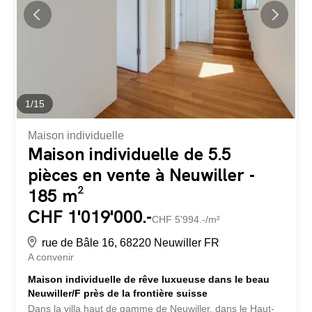
moins 1 600 m2. Vous êtes ainsi assuré de bénéficier
d’une intimité et d’un environnement verdoyant et
spacieux! La forme de la parcelle permet la construction
d’une maison très belle et spacieuse avec piscine et se
trouve à...
1
/
15
Maison individuelle
Maison individuelle de 5.5
pièces en vente à Neuwiller -
185 m²
CHF 1'019'000.-
CHF 5'994.-/m²
rue de Bâle 16, 68220 Neuwiller FR
A convenir
Maison individuelle de rêve luxueuse dans le beau
Neuwiller/F près de la frontière suisse
Dans la villa haut de gamme de Neuwiller, dans le Haut-