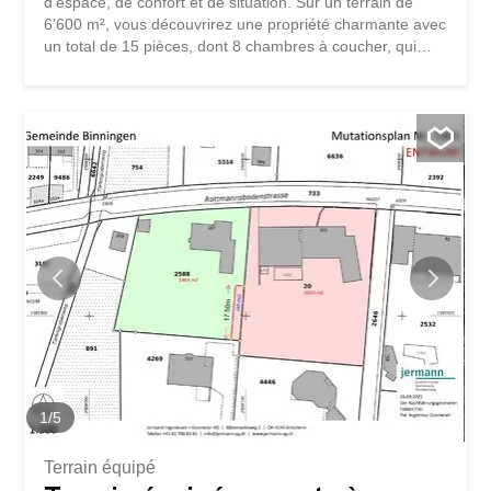
d’espace, de confort et de situation. Sur un terrain de
6’600 m², vous découvrirez une propriété charmante avec
un total de 15 pièces, dont 8 chambres à coucher, qui
offre suffisamment d’espace pour une famille, des invités
ou encore pour un usage mixte d’habitation et de bureau.
À l’extérieur, un jardin bien entretenu avec des arbres
centenaires offre beaucoup d’intimité et de tranquillité. Le
grand bassin de natation invite à la détente pendant les
mois d’été. Le programme de loisirs est complété par
d’autres commodités telles qu’un sauna, une salle de
billard et de vastes espaces de vie, qui font de cette
maison un lieu de détente et de convivialité. Les intérieurs
sont aménagés avec style et allient des éléments
classiques et modernes. Des espaces de vie et de repas
lumineux, une cuisine moderne et des chambres
confortables...
1
/
5
Terrain équipé