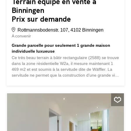
Terrain équipé en vente à
Binningen
Prix sur demande
Rottmannsbodenstr. 107, 4102 Binningen
A convenir
Grande parcelle pour seulement 1 grande maison
individuelle luxueuse
Ce très beau terrain à bâtir rectangulaire (2588) se trouve
dans la zone résidentielle W2a, il mesure maintenant 1
469 m2 et est soumis à la servitude dite de Wäffler. La
servitude ne permet que la construction d’une grande villa
ou l’agrandissement de la maison existante et l’ajout
d’une nouvelle construction. Vous profiterez ainsi d’un
environnement verdoyant, de vastes parcelles voisines et
d’une grande intimité, ce qui n’est plus si évident
aujourd’hui avec la construction dense. Le grand luxe est
que vous pouvez vivre dans un quartier très verdoyant
avec des maisons individuelles de plus de 1 000 m2 de
terrain, grâce à la servitude de Wäffler ou à cause de
celle-ci. Un double-logement nécessite une parcelle d’au