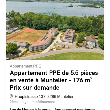
l’entrée, on remarque le salon-salle à manger clair et
ouvert. Les grandes baies vitrées laissent entrer
beaucoup de lumière naturelle et créent une transition
fluide vers la terrasse couverte et le jardin privé. Le poêle
suédois confortable constitue un point central naturel et
crée une atmosphère chaleureuse, surtout pendant les
mois d’hiver. La terrasse orientée à l’ouest invite à passer
de longues soirées d’été en famille ou entre amis, au...
1
/
15
Appartement PPE
Appartement PPE de 5.5 pièces
en vente à Muntelier - 176 m²
Prix sur demande
Hauptstrasse 137, 3286 Muntelier
2ème étage
Immédiatement
Lac de Murten à la porte – Appartement penthouse