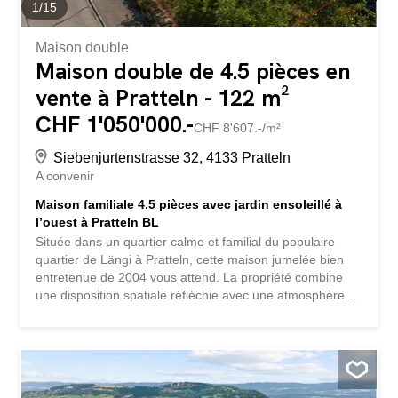
1
/
15
Maison double
Maison double de 4.5 pièces en
vente à Pratteln - 122 m²
CHF 1'050'000.-
CHF 8'607.-/m²
Siebenjurtenstrasse 32, 4133 Pratteln
A convenir
Maison familiale 4.5 pièces avec jardin ensoleillé à
l’ouest à Pratteln BL
Située dans un quartier calme et familial du populaire
quartier de Längi à Pratteln, cette maison jumelée bien
entretenue de 2004 vous attend. La propriété combine
une disposition spatiale réfléchie avec une atmosphère
de vie agréable et convainc grâce à de nombreux détails
qui facilitent sensiblement la vie quotidienne. La maison
s’étend sur un sous-sol, un rez-de-chaussée et un étage
et offre suffisamment d’espace pour les couples ou les
familles sur une surface habitable d’environ 122 m². Dès