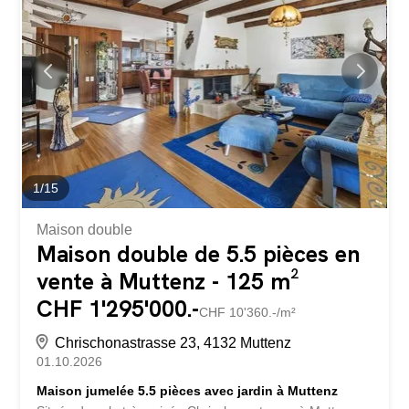
extras pratiques: Salon lumineux avec accès au balcon
Réduit avec tour de séchage intégré Ascenseur
confortable dans le bâtiment Bar de cuisine agrandi avec
un espace de rangement pratique des deux côtés Cuisine
moderne avec cuiseur à vapeur et plaque à induction
Chauffage au sol agréable Armoire intégrée dans l’entrée
Deux salles de bains: une avec douche et une avec un
bain confortable Situation: L’appartement est situé dans
un...
1
/
15
Maison double
Maison double de 5.5 pièces en
vente à Muttenz - 125 m²
CHF 1'295'000.-
CHF 10'360.-/m²
Chrischonastrasse 23, 4132 Muttenz
01.10.2026
Maison jumelée 5.5 pièces avec jardin à Muttenz