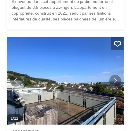
Bienvenue dans cet appartement de jardin moderne et
élégant de 3,5 pièces à Zwingen. L’appartement en
copropriété, construit en 2021, séduit par ses finitions
intérieures de qualité, ses pièces baignées de lumière et
son aménagement réfléchi, qui allie confort de vie
moderne et atmosphère agréable. Un point fort particulier
est le jardin avec une terrasse couverte – l’endroit idéal
pour profiter des heures ensoleillées à l’extérieur ou pour
terminer la journée dans un cadre paisible. Vos
avantages en un coup d’œil: • Appartement moderne
construit en 2021 • Pièces de vie lumineuses grâce à de
grandes baies vitrées • Cuisine de qualité avec appareils
modernes • Salle de bain élégante avec douche et
baignoire • Machine à laver et sèche-linge à disposition
dans l’appartement • Pompe à chaleur efficace avec
chauffage au sol • Cave et place de parking en garage
souterrain • Quartier calme et familial • Bon accès à Bâle
ainsi...
1
/
11