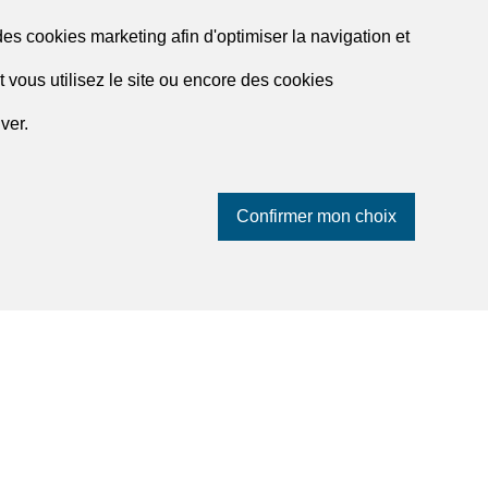
des cookies marketing afin d'optimiser la navigation et
 vous utilisez le site ou encore des cookies
ver.
Liste des agences à Murten
Liste des agences à Romont FR
Liste des agences à Villars-sur-Glâne
Confirmer mon choix
dreamo.ch