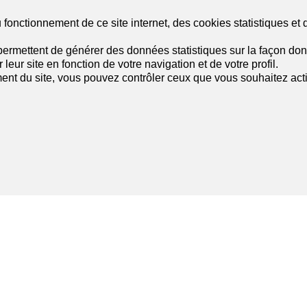
fonctionnement de ce site internet, des cookies statistiques et 
ermettent de générer des données statistiques sur la façon dont
leur site en fonction de votre navigation et de votre profil.
ent du site, vous pouvez contrôler ceux que vous souhaitez acti
Liste des agences à Estavayer-le-Lac
Liste des agences à Fribourg
Liste des agences à Marly
Suivez-nous
sur les réseaux sociaux
!
r votre rêve
Services