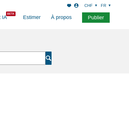
CHF
FR
t IA
Estimer
À propos
Publier