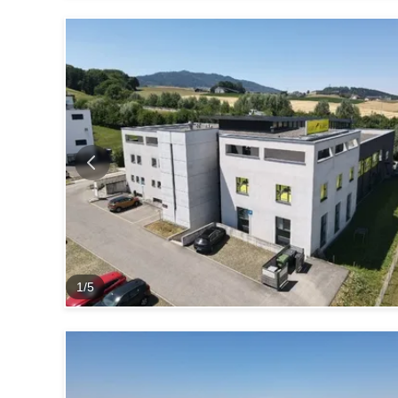
1
/
5