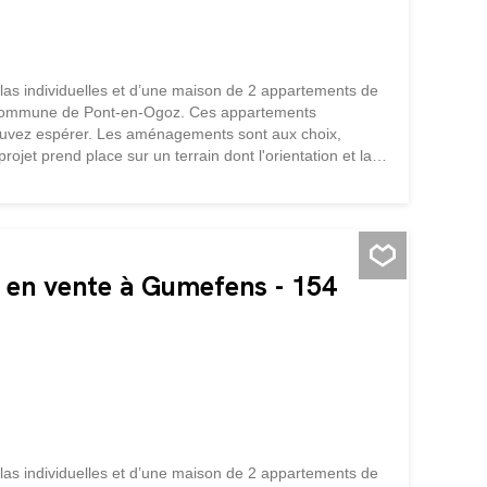
llas individuelles et d’une maison de 2 appartements de
a commune de Pont-en-Ogoz. Ces appartements
pouvez espérer. Les aménagements sont aux choix,
rojet prend place sur un terrain dont l'orientation et la
r les Préalpes fribourgeoises et sur le lac de la Gruyère
utée par des entreprises régionales, avec des matériaux
pe à chaleur géothermique. DISPOSITION : Hall
e avec salle d'eau privative Séjour / salle à manger
Cave Surfaces...
s en vente à Gumefens - 154
llas individuelles et d’une maison de 2 appartements de