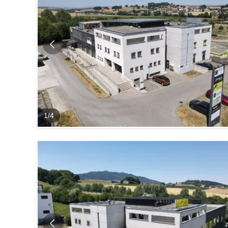
1
/
4