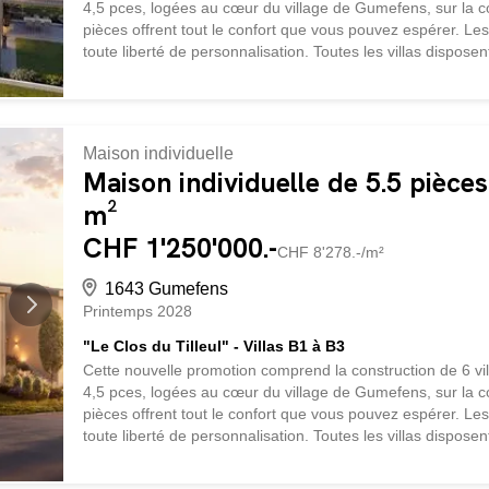
4,5 pces, logées au cœur du village de Gumefens, sur l
pièces offrent tout le confort que vous pouvez espérer. L
toute liberté de personnalisation. Toutes les villas dispose
place sur un terrain dont l'orientation et la disposition co
fribourgeoises et sur le lac de la Gruyère avec un ensolei
entreprises régionales, avec des matériaux de choix. Ch
chauffage par pompe à chaleur géothermique. Le lotissem
Maison individuelle
magnifique tilleul, idéal pour profiter des beaux jours. C
Maison individuelle de 5.5 pièce
m²
CHF 1'250'000.-
CHF 8'278.-/m²
1643 Gumefens
Printemps 2028
"Le Clos du Tilleul" - Villas B1 à B3
Cette nouvelle promotion comprend la construction de 6 vi
4,5 pces, logées au cœur du village de Gumefens, sur l
pièces offrent tout le confort que vous pouvez espérer. L
toute liberté de personnalisation. Toutes les villas dispose
place sur un terrain dont l'orientation et la disposition co
fribourgeoises et sur le lac de la Gruyère avec un ensolei