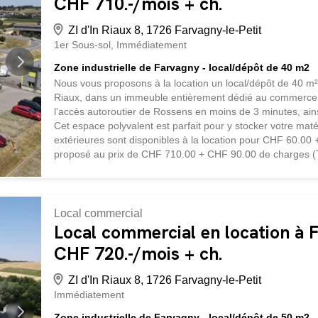
CHF 710.-/mois + ch.
ZI d'In Riaux 8, 1726 Farvagny-le-Petit
1er Sous-sol
Immédiatement
Zone industrielle de Farvagny - local/dépôt de 40 m2
Nous vous proposons à la location un local/dépôt de 40 m² 
Riaux, dans un immeuble entièrement dédié au commerce.
l'accès autoroutier de Rossens en moins de 3 minutes, ainsi
Cet espace polyvalent est parfait pour y stocker votre maté
extérieures sont disponibles à la location pour CHF 60.00 +
proposé au prix de CHF 710.00 + CHF 90.00 de charges (T
planifier une visite.
Local commercial
Local commercial en location à F
CHF 720.-/mois + ch.
ZI d'In Riaux 8, 1726 Farvagny-le-Petit
Immédiatement
Zone industrielle de Farvagny - local/dépôt de 50 m2