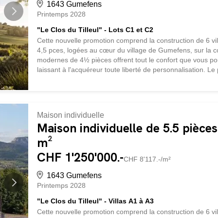
1643 Gumefens
Printemps 2028
"Le Clos du Tilleul" - Lots C1 et C2
Cette nouvelle promotion comprend la construction de 6 vi
4,5 pces, logées au cœur du village de Gumefens, sur l
modernes de 4½ pièces offrent tout le confort que vous 
laissant à l'acquéreur toute liberté de personnalisation. Le p
disposition confèrent à chaque bien, une vue magnifique su
avec un ensoleillement optimal. La construction sera exéc
de choix. L'immeuble sera chauffé par un système de pom
d'entrée avec armoires murales Economat Chambre parental
Maison individuelle
Cuisine avec îlot Deux chambres Salle d'eau avec douche 
Maison individuelle de 5.5 pièce
m²
CHF 1'250'000.-
CHF 8'117.-/m²
1643 Gumefens
Printemps 2028
"Le Clos du Tilleul" - Villas A1 à A3
Cette nouvelle promotion comprend la construction de 6 vi