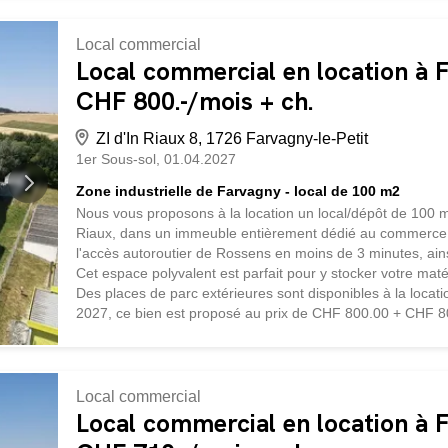
entreprises régionales, avec des matériaux de choix. Ch
chauffage par pompe à chaleur géothermique. Le lotissem
Local commercial
magnifique tilleul, idéal pour profiter des beaux jours. C
Local commercial en location à F
CHF 800.-/mois + ch.
ZI d'In Riaux 8, 1726 Farvagny-le-Petit
1er Sous-sol
01.04.2027
Zone industrielle de Farvagny - local de 100 m2
Nous vous proposons à la location un local/dépôt de 100 m²
Riaux, dans un immeuble entièrement dédié au commerce.
l'accès autoroutier de Rossens en moins de 3 minutes, ainsi
Cet espace polyvalent est parfait pour y stocker votre matér
Des places de parc extérieures sont disponibles à la locat
2027, ce bien est proposé au prix de CHF 800.00 + CHF 8
contacter pour planifier une visite.
Local commercial
Local commercial en location à F