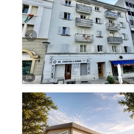
1
/
8