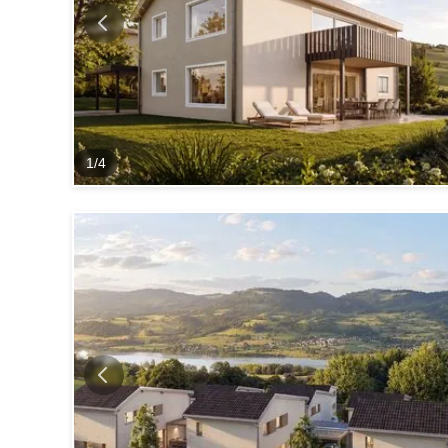
1
/
4