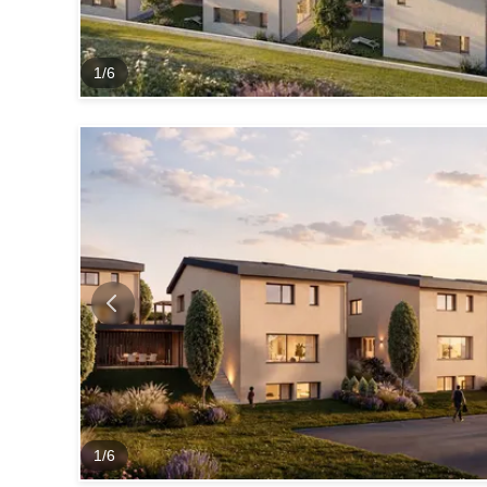
1
/
6
1
/
6