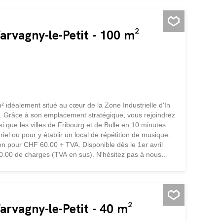
aque maison disposera de son propre système de
ent offre un espace de détente ombragé par un
OMPOSITION Rez...
arvagny-le-Petit - 100 m²
 idéalement situé au cœur de la Zone Industrielle d'In
 Grâce à son emplacement stratégique, vous rejoindrez
 que les villes de Fribourg et de Bulle en 10 minutes.
iel ou pour y établir un local de répétition de musique.
ion pour CHF 60.00 + TVA. Disponible dès le 1er avril
0.00 de charges (TVA en sus). N'hésitez pas à nous
arvagny-le-Petit - 40 m²