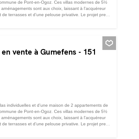
a commune de Pont-en-Ogoz. Ces villas modernes de 5½
es aménagements sont aux choix, laissant à l'acquéreur
nt de terrasses et d’une pelouse privative. Le projet prend
nfèrent à chaque villa, une vue magnifique sur les Préalpes
llement optimal. La construction sera exécutée par des
aque maison disposera de son propre système de
ent offre un espace de détente ombragé par un
OMPOSITION Rez...
s en vente à Gumefens - 151
llas individuelles et d’une maison de 2 appartements de
a commune de Pont-en-Ogoz. Ces villas modernes de 5½
es aménagements sont aux choix, laissant à l'acquéreur
nt de terrasses et d’une pelouse privative. Le projet prend
nfèrent à chaque villa, une vue magnifique sur les Préalpes
llement optimal. La construction sera exécutée par des