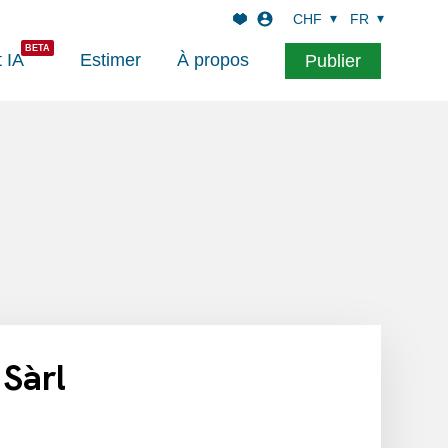
CHF
FR
t IA
Estimer
À propos
Publier
 Sàrl