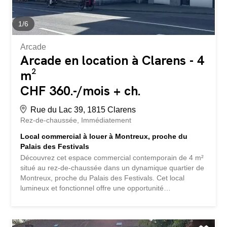
1
/
6
Arcade
Arcade en location à Clarens - 4
m²
CHF 360.-/mois + ch.
Rue du Lac 39, 1815 Clarens
Rez-de-chaussée
Immédiatement
Local commercial à louer à Montreux, proche du
Palais des Festivals
Découvrez cet espace commercial contemporain de 4 m²
situé au rez-de-chaussée dans un dynamique quartier de
Montreux, proche du Palais des Festivals. Cet local
lumineux et fonctionnel offre une opportunité
exceptionnelle pour votre activité commerciale.
Caractéristiques du local : Design moderne : Espace
épuré avec murs blancs, sol impeccable et grande