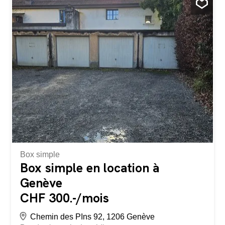
fenêtre en verre offrant une excellente visibilité depuis la
rue Hauteur sous plafond : Généreux 3 mètres créant
une sensation d'espace Équipements : Wifi, Radiateurs,
prises électriques meuble de rangement et miroir.
Accessibilité : Accès PMR et place de parking disponible a
proximité. Entrée attractive : Porte en verre avec design
minimaliste donnant directement sur la rue Emplacement
privilégié : Situé Rue du Lac 39, ce local bénéficie d'un
environnement ensoleillé et d'une localisation stratégique.
L'arrêt de bus "Rue du Port" se trouve à seulement 2
minutes à pied, tandis...
Box simple
Box simple en location à
Genève
CHF 300.-/mois
Chemin des PIns 92, 1206 Genève