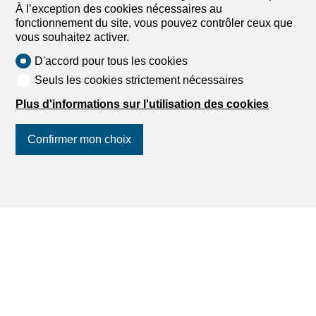
Trouver votre rêve
À l’exception des cookies nécessaires au
fonctionnement du site, vous pouvez contrôler ceux que
vous souhaitez activer.
Louer un appartement
D'accord pour tous les cookies
Louer une maison
Seuls les cookies strictement nécessaires
Acheter un appartement
Acheter une maison
Plus d'informations sur l'utilisation des cookies
Recherche
Confirmer mon choix
Services
Suivez-nous
sur les réseaux
Paramètres de mon compte
sociaux
!
Alerte de recherche
Mes favoris
Publier une annonce
Calculateur de capacité financière
Estimer mon bien
Extrait des poursuites
Liste des agences