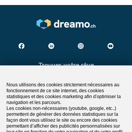
Trouver votre rêve
Louer un appartement
Nous utilisons des cookies strictement nécessaires au
Louer une maison
fonctionnement de ce site internet, des cookies
Acheter un appartement
statistiques et des cookies marketing afin d'optimiser la
Acheter une maison
navigation et les parcours.
Les cookies non-nécessaires (youtube, google, etc..)
Recherche
permettent de générer des données statistiques sur la
façon dont vous utilisez le site ou encore des cookies
Services
permettant d’afficher des publicités personnalisées sur
leur site en fonction de votre navigation et de votre profil.