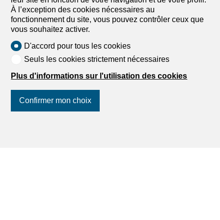
À l’exception des cookies nécessaires au
Paramètres de mon compte
fonctionnement du site, vous pouvez contrôler ceux que
Alerte de recherche
vous souhaitez activer.
Mes favoris
D'accord pour tous les cookies
Publier une annonce
Seuls les cookies strictement nécessaires
Calculateur de capacité financière
Estimer mon bien
Plus d'informations sur l'utilisation des cookies
Extrait des poursuites
Liste des agences
Confirmer mon choix
dreamo.ch
Suivez-nous
sur les réseaux
sociaux
!
À propos
Nos partenaires
Blog
Contact et assistance
Politique de confidentialité
Impressum