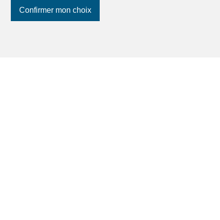
Confirmer mon choix
1
2
3
4
5
6
7
8
9
10
11
Suivez-nous
sur les réseaux
sociaux
!