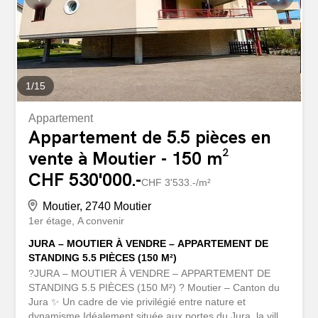
1
/
15
Appartement
Appartement de 5.5 pièces en
vente à Moutier - 150 m²
CHF 530'000.-
CHF 3'533.-/m²
Moutier, 2740 Moutier
1er étage
A convenir
JURA – MOUTIER À VENDRE – APPARTEMENT DE
STANDING 5.5 PIÈCES (150 M²)
?JURA – MOUTIER À VENDRE – APPARTEMENT DE
STANDING 5.5 PIÈCES (150 M²) ? Moutier – Canton du
Jura ✨ Un cadre de vie privilégié entre nature et
dynamisme Idéalement située aux portes du Jura, la ville