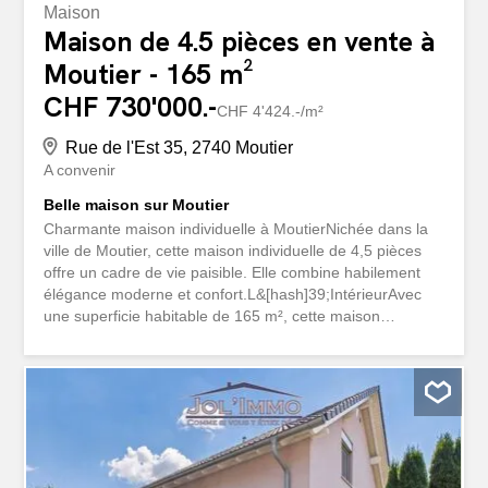
Maison
Maison de 4.5 pièces en vente à
Moutier - 165 m²
CHF 730'000.-
CHF 4'424.-/m²
Rue de l'Est 35, 2740 Moutier
A convenir
Belle maison sur Moutier
Charmante maison individuelle à MoutierNichée dans la
ville de Moutier, cette maison individuelle de 4,5 pièces
offre un cadre de vie paisible. Elle combine habilement
élégance moderne et confort.L&[hash]39;IntérieurAvec
une superficie habitable de 165 m², cette maison
spacieuse accueille ses habitants dans un environnement
chaleureux et accueillant. Le rez-de-chaussée présente
une buanderie, un toilette séparé, une chambre, un
salon-séjour ouvert sur la cuisine moderne avec des
équipements de qualité.La maison dispose d&
[hash]39;une salle de bain avec douche et baignoire,
conçues pour le bien-être et le confort des habitants. La