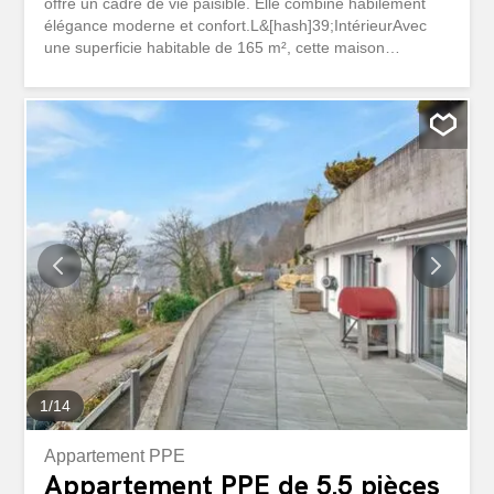
offre un cadre de vie paisible. Elle combine habilement
élégance moderne et confort.L&[hash]39;IntérieurAvec
une superficie habitable de 165 m², cette maison
spacieuse accueille ses habitants dans un environnement
chaleureux et accueillant. Le rez-de-chaussée présente
une buanderie, un toilette séparé, une chambre, un
salon-séjour ouvert sur la cuisine moderne avec des
équipements de qualité.La maison dispose d&
[hash]39;une salle de bain avec douche et baignoire,
conçues pour le bien-être et le confort des habitants. La
maison comprends également 3 chambres dont une avec
dressing. Extérieur et VuesLa maison est construite sur
un terrain de 678 m² avec un jardin verdoyant qui invite à
la relaxation et au ressourcement. L&[hash]39;un des
atouts majeurs de cette propriété est sa vue imprenable
sur les paysages montagneux environnants.La...
1
/
14
Appartement PPE
Appartement PPE de 5.5 pièces