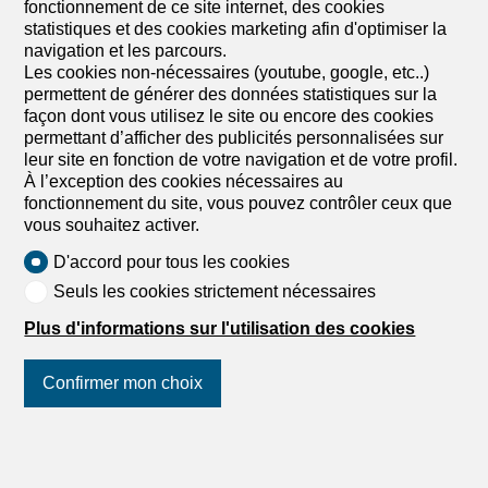
une qui bénéficie d’un dressing attenant. Une salle de
fonctionnement de ce site internet, des cookies
bain spacieuse, équipée d’une baignoire, d’une douche,
statistiques et des cookies marketing afin d'optimiser la
d’un WC, d’un double lavabo et d’une fenêtre, complète
navigation et les parcours.
ce niveau. Cette maison bien agencée...
Les cookies non-nécessaires (youtube, google, etc..)
permettent de générer des données statistiques sur la
1
/
13
façon dont vous utilisez le site ou encore des cookies
permettant d’afficher des publicités personnalisées sur
leur site en fonction de votre navigation et de votre profil.
Villa
À l’exception des cookies nécessaires au
Villa de 5.5 pièces en vente à
fonctionnement du site, vous pouvez contrôler ceux que
Moutier - Réf V3392
vous souhaitez activer.
CHF 980'000.-
D'accord pour tous les cookies
Seuls les cookies strictement nécessaires
2740 Moutier
A convenir
Plus d'informations sur l'utilisation des cookies
Villa, Moutier - 980000
Description Villa familiale de 5½ pièces. Construction :
Confirmer mon choix
2001. De 2017 à 2025, la maison a été complétement
reliftée et a fait peau neuve. Cette lumineuse villa
Suivez-nous
sur les réseaux
d'architecte ne manque pas de charme avec ses lignes
sociaux
!
élégantes et ses volumes équilibrés. Les places de