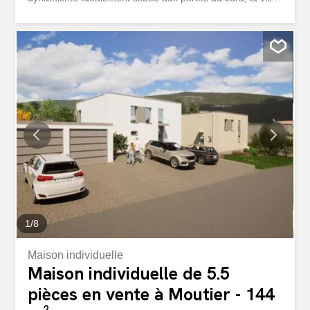
de Moutier offre un cadre de vie harmonieux alliant
tranquillité, nature et infrastructures modernes. Depuis
son rattachement officiel au canton du Jura au 1er janvier
2026, la commune renforce son attractivité et son identité
régionale. ? Environnement verdoyant et paisible ?️ Ville à
taille humaine, conviviale et dynamique ? Tissu
économique solide et diversifié ? Activités culturelles et
sportives variées ⸻ ? APPARTEMENT 5.5 PIÈCES
EN PPE – 150 M² Confort, volumes et luminosité
exceptionnelle MEILY Investissements Immobiliers vous
propose en exclusivité ce superbe appartement de
standing, situé dans un immeuble soigné avec ascenseur,
au sein d’un quartier calme et recherché. ? Situation
idéale À proximité immédiate des écoles, commerces et...
1
/
8
Maison individuelle
Maison individuelle de 5.5
pièces en vente à Moutier - 144