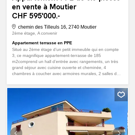
en vente à Moutier
CHF 595'000.-
chemin des Tilleuls 16, 2740 Moutier
2ème étage
A convenir
Appartement terrasse en PPE
Situé au 2ème étage d’un petit immeuble qui en compte
3, ce magnifique appartement-terrasse de 185
m2comprend un hall d’entrée avec rangements, un très
grand séjour avec cuisine ouverte et cheminée, 4
chambres à coucher avec armoires murales, 2 salles de
bains (baignoire/douche), un sauna, une buanderie et
une cave. Splendide et grande terrasse de 70 m2 avec
vue imprenable. Avec 2 garages, places de parc et petit
jardin privé. A visiter dès à présent.