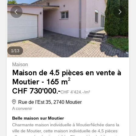
maison comprends également 3 chambres dont une avec
dressing. Extérieur et VuesLa maison est construite sur
un terrain de 678 m² avec un jardin verdoyant qui invite à
la relaxation et au ressourcement. L&[hash]39;un des
atouts majeurs de cette propriété est sa vue imprenable
sur les paysages montagneux environnants.La...
1
/
13
Maison
Maison de 4.5 pièces en vente à
Moutier - 165 m²
CHF 730'000.-
CHF 4'424.-/m²
Rue de l'Est 35, 2740 Moutier
A convenir
Belle maison sur Moutier
Charmante maison individuelle à MoutierNichée dans la
ville de Moutier, cette maison individuelle de 4,5 pièces