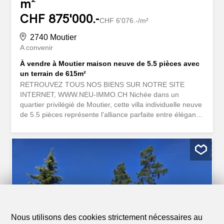
m²
CHF 875'000.-
CHF 6'076.-/m²
2740 Moutier
A convenir
À vendre à Moutier maison neuve de 5.5 pièces avec
un terrain de 615m²
RETROUVEZ TOUS NOS BIENS SUR NOTRE SITE
INTERNET, WWW.NEU-IMMO.CH Nichée dans un
quartier privilégié de Moutier, cette villa individuelle neuve
de 5.5 pièces représente l'alliance parfaite entre élégance
contemporaine, espace et tranquillité. Le rez-de-
chaussée s’ouvre sur un hall d’entrée et de distribution,
menant à un vaste espace de vie lumineux comprenant
séjour, salle à manger et cuisine ouverte, parfait pour
partager des moments conviviaux. Ce niveau dispose
également d’une salle d’eau équipée d’une douche, WC,
lavabo et fenêtre, ainsi que d’un économat offrant un
espace de rangement pratique. Une buanderie/local
technique complète cet étage. À l’étage, un hall de
distribution dessert quatre chambres confortables dont
Nous utilisons des cookies strictement nécessaires au