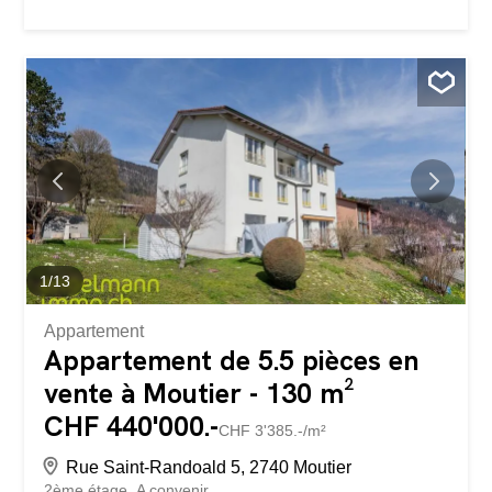
1
/
13
Appartement
Appartement de 5.5 pièces en
vente à Moutier - 130 m²
CHF 440'000.-
CHF 3'385.-/m²
Rue Saint-Randoald 5, 2740 Moutier
2ème étage
A convenir