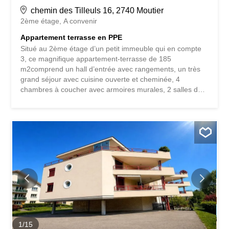
chemin des Tilleuls 16, 2740 Moutier
2ème étage
A convenir
Appartement terrasse en PPE
Situé au 2ème étage d’un petit immeuble qui en compte
3, ce magnifique appartement-terrasse de 185
m2comprend un hall d’entrée avec rangements, un très
grand séjour avec cuisine ouverte et cheminée, 4
chambres à coucher avec armoires murales, 2 salles de
bains (baignoire/douche), un sauna, une buanderie et
une cave. Splendide et grande terrasse de 70 m2 avec
vue imprenable. Avec 2 garages, places de parc et petit
jardin privé. A visiter dès à présent.
1
/
15