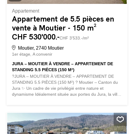
Appartement
Appartement de 5.5 pièces en
vente à Moutier - 150 m²
CHF 530'000.-
CHF 3'533.-/m²
Moutier, 2740 Moutier
1er étage
A convenir
JURA – MOUTIER À VENDRE – APPARTEMENT DE
STANDING 5.5 PIÈCES (150 M²)
?JURA – MOUTIER À VENDRE – APPARTEMENT DE
STANDING 5.5 PIÈCES (150 M²) ? Moutier – Canton du
Jura ✨ Un cadre de vie privilégié entre nature et
dynamisme Idéalement située aux portes du Jura, la ville
de Moutier offre un cadre de vie harmonieux alliant
tranquillité, nature et infrastructures modernes. Depuis
son rattachement officiel au canton du Jura au 1er janvier
2026, la commune renforce son attractivité et son identité
régionale. ? Environnement verdoyant et paisible ?️ Ville à
taille humaine, conviviale et dynamique ? Tissu