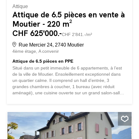
Attique
Attique de 6.5 pièces en vente à
Moutier - 220 m²
CHF 625'000.-
CHF 2'841.-/m²
Rue Mercier 24, 2740 Moutier
4ème étage
A convenir
Attique de 6.5 pièces en PPE
Situé dans un petit immeuble de 6 appartements, à l’est
de la ville de Moutier. Ensoleillement exceptionnel dans
un quartier calme. Il comprend un hall d’entrée, 3
grandes chambres à coucher, 1 bureau (avec réduit
aménagé), une cuisine ouverte sur un grand salon-salle à
manger avec poêle, 2 salles de bain dont une avec
buanderie, 1 mezzanine avec galetas. Belle terrasse
solarium à l'Ouest et balcon avec vue imprenable au Sud.
Garage, place de parc, cave et local vélo. Avec
ascenseur.