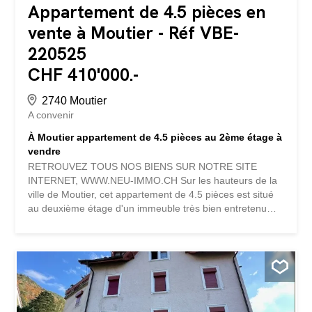
Appartement de 4.5 pièces en
vente à Moutier - Réf VBE-
220525
CHF 410'000.-
2740 Moutier
A convenir
À Moutier appartement de 4.5 pièces au 2ème étage à
vendre
RETROUVEZ TOUS NOS BIENS SUR NOTRE SITE
INTERNET, WWW.NEU-IMMO.CH Sur les hauteurs de la
ville de Moutier, cet appartement de 4.5 pièces est situé
au deuxième étage d'un immeuble très bien entretenu
avec ascenseur. Il offre une vue imprenable sur la ville et
bénéficie d'une lumière naturelle abondante. Ce bien
comprend une cuisine ouverte sur un séjour avec
cheminée, un hall d'entrée avec armoire encastrée, un
WC séparé, une salle d'eau avec douche/WC/lavabo, 3
chambres et un balcon avec une belle vue. Il dispose
également d'un interphone. Un garage et une cave