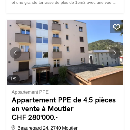
et une grande terrasse de plus de 15m2 avec une vue à
couper le souffle, il s'agit d'un bien d'exception situé dans
le quartier recherché de Bellevue. Un coin jardin privatif,
un réduit extérieur et un garage complètent cette belle
opportunité. A visiter sans tarder.
1
/
5
Appartement PPE
Appartement PPE de 4.5 pièces
en vente à Moutier
CHF 280'000.-
Beauregard 24, 2740 Moutier