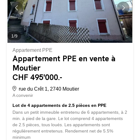
viennent compléter ce bien. Les transports en commun
sont également à proximité, avec une gare ferroviaire et
des arrêts de bus à proximité. Ne manquez pas cette
opportunité
1
/
9
Appartement PPE
Appartement PPE en vente à
Moutier
CHF 495'000.-
rue du Crêt 1, 2740 Moutier
A convenir
Lot de 4 appartements de 2.5 pièces en PPE
Dans un petit immeuble entretenu de 6 appartements, à 2
min. à pied de la gare. Le lot comprend 4 appartements
de 2.5 pièces, tous loués. Les appartements sont
régulièrement entretenus. Rendement net de 5.5%
minimum