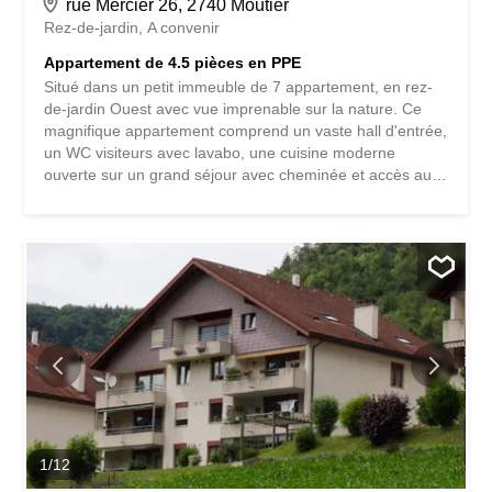
rue Mercier 26, 2740 Moutier
Rez-de-jardin
A convenir
Appartement de 4.5 pièces en PPE
Situé dans un petit immeuble de 7 appartement, en rez-
de-jardin Ouest avec vue imprenable sur la nature. Ce
magnifique appartement comprend un vaste hall d'entrée,
un WC visiteurs avec lavabo, une cuisine moderne
ouverte sur un grand séjour avec cheminée et accès au
balcon. Une salle de bains avec douche, WC, lavabo et
colonne de lavage, 3 chambres à coucher. Il est vendu
avec une cave et un garage privé. Disponible dès le 1er
février 2025 et à visiter sans attendre.
1
/
12