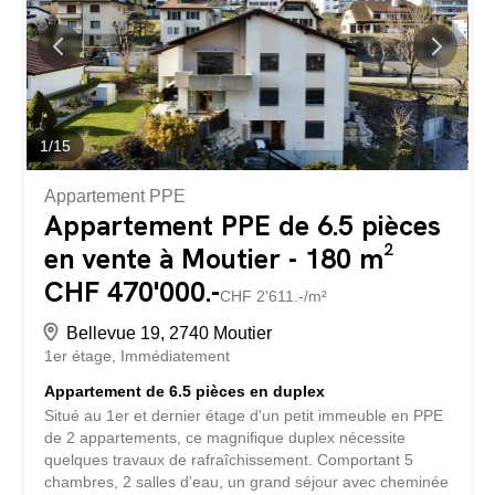
économique solide et diversifié ? Activités culturelles et
sportives variées ⸻ ? APPARTEMENT 5.5 PIÈCES
EN PPE – 150 M² Confort, volumes et luminosité
exceptionnelle MEILY Investissements Immobiliers vous
propose en exclusivité ce superbe appartement de
standing, situé dans un immeuble soigné avec ascenseur,
au sein d’un quartier calme et recherché. ? Situation
1
/
15
idéale À proximité immédiate des écoles, commerces et...
Appartement PPE
Appartement PPE de 6.5 pièces
en vente à Moutier - 180 m²
CHF 470'000.-
CHF 2'611.-/m²
Bellevue 19, 2740 Moutier
1er étage
Immédiatement
Appartement de 6.5 pièces en duplex
Situé au 1er et dernier étage d'un petit immeuble en PPE
de 2 appartements, ce magnifique duplex nécessite
quelques travaux de rafraîchissement. Comportant 5
chambres, 2 salles d'eau, un grand séjour avec cheminée