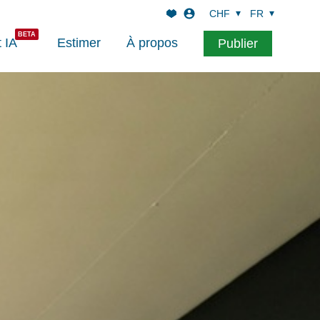
CHF
FR
t IA
Estimer
À propos
Publier