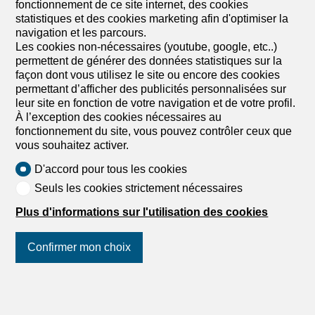
fonctionnement de ce site internet, des cookies
statistiques et des cookies marketing afin d'optimiser la
navigation et les parcours.
Les cookies non-nécessaires (youtube, google, etc..)
permettent de générer des données statistiques sur la
façon dont vous utilisez le site ou encore des cookies
permettant d’afficher des publicités personnalisées sur
leur site en fonction de votre navigation et de votre profil.
À l’exception des cookies nécessaires au
fonctionnement du site, vous pouvez contrôler ceux que
vous souhaitez activer.
D'accord pour tous les cookies
Seuls les cookies strictement nécessaires
Plus d'informations sur l'utilisation des cookies
1
/
6
Confirmer mon choix
Attique
Attique de 3.5 pièces en vente à
Suivez-nous
sur les réseaux
Pringy - 80 m²
sociaux
!
CHF 420'000.-