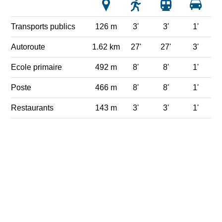
Transports publics
126 m
3'
3'
1'
Autoroute
1.62 km
27'
27'
3'
Ecole primaire
492 m
8'
8'
1'
Poste
466 m
8'
8'
1'
Restaurants
143 m
3'
3'
1'