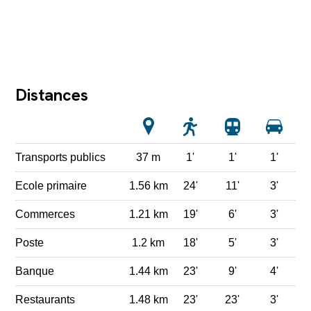
Distances
Transports publics
37 m
1'
1'
1'
Ecole primaire
1.56 km
24'
11'
3'
Commerces
1.21 km
19'
6'
3'
Poste
1.2 km
18'
5'
3'
Banque
1.44 km
23'
9'
4'
Restaurants
1.48 km
23'
23'
3'