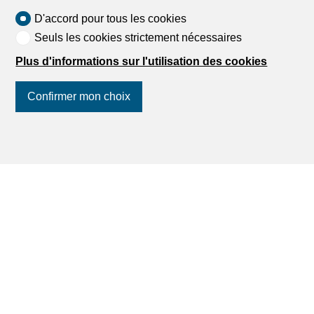
D'accord pour tous les cookies
Seuls les cookies strictement nécessaires
Plus d'informations sur l'utilisation des cookies
Confirmer mon choix
D'autres biens immobilier de
Gérances Giroud SA
Suivez-nous
sur les réseaux
sociaux
!