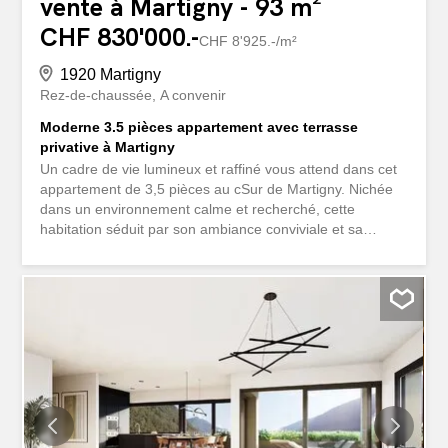
vente à Martigny - 93 m²
CHF 830'000.-
CHF 8'925.-/m²
1920 Martigny
Rez-de-chaussée
A convenir
Moderne 3.5 pièces appartement avec terrasse
privative à Martigny
Un cadre de vie lumineux et raffiné vous attend dans cet
appartement de 3,5 pièces au cSur de Martigny. Nichée
dans un environnement calme et recherché, cette
habitation séduit par son ambiance conviviale et sa
conception moderne. Description générale Surface
d’environ 93 m² Quartier résidentiel paisible et bien
desservi Idéal pour une famille, un couple ou un
investissement Espace de vie Séjour spacieux et très
lumineux avec grandes baies vitrées Cuisine moderne
ouverte, entièrement équipée Finitions contemporaines et
matériaux de qualité Parquet chaleureux dans les pièces
de vie Partie nuit Deux chambres confortables Chambre
parentale avec salle de bain privative Seconde salle de
bain fonctionnelle Extérieurs Terrasse privative Cadre