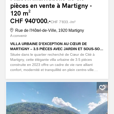
pièces en vente à Martigny -
120 m²
CHF 940'000.-
CHF 7'833.-/m²
Rue de l'Hôtel-de-Ville, 1920 Martigny
A convenir
VILLA URBAINE D’EXCEPTION AU CŒUR DE
MARTIGNY – 3.5 PIÈCES AVEC JARDIN ET SOUS-SOL
AMÉNAGEABLE
Située dans le quartier recherché de Cœur de Cité à
Martigny, cette élégante villa urbaine de 3.5 pièces
construite en 2023 offre un cadre de vie rare alliant
confort, modernité et tranquillité en plein centre-ville.
Baignée de lumière grâce à ses larges baies vitrées, la
propriété séduit par ses beaux volumes, son vaste
espace de vie avec cuisine ouverte, sa terrasse
prolongée d’un jardin privatif, ainsi que ses deux
chambres confortables, sa grande salle de bains et son
WC visiteurs. Un véritable atout : un sous-sol privatif de
plus de 50 m², directement relié au parking souterrain,
offrant de nombreuses possibilités d’aménagement