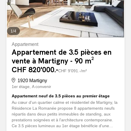
calme et agréable Confort & équipements Chauffage au
sol économique et performant Ascenseur dans
l’immeuble Accès adapté aux personnes à mobilité
réduite Garage couvert inclus Appartement neuf, aucun
travaux à...
1
/
4
Appartement
Appartement de 3.5 pièces en
vente à Martigny - 90 m²
CHF 820'000.-
CHF 9'091.-/m²
1920 Martigny
1er étage
A convenir
Appartement neuf de 3.5 pièces au premier étage
Au cœur d'un quartier calme et résidentiel de Martigny, la
Résidence La Romanée propose 8 appartements neufs
répartis dans deux petits immeubles de standing, aux
prestations soignées et à l'architecture contemporaine.
Ce 3.5 pièces lumineux au 1er étage bénéficie d'une