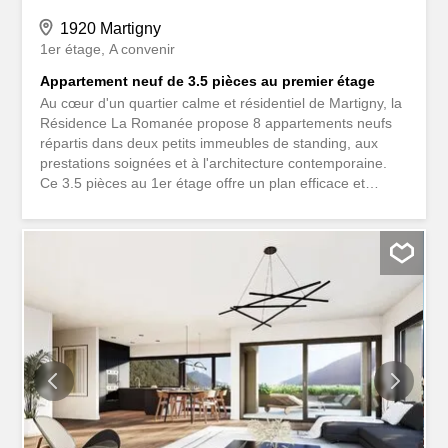
1920 Martigny
1er étage
A convenir
Appartement neuf de 3.5 pièces au premier étage
Au cœur d'un quartier calme et résidentiel de Martigny, la
Résidence La Romanée propose 8 appartements neufs
répartis dans deux petits immeubles de standing, aux
prestations soignées et à l'architecture contemporaine.
Ce 3.5 pièces au 1er étage offre un plan efficace et
lumineux, complété par une terrasse couverte de plus de
21 m². Surface habitable de 90.2 m², séjour de 32.1 m²,
chambre parentale de 13.5 m² avec salle de bain
privative, deuxième chambre de 10.2 m² et douche
indépendante. Une cave privative et un local à vélos
complètent ce bien. Construction Minergie-P avec
panneaux solaires. Place de parc en sus : CHF 40'000 en
couvert ou CHF 30'000 en extérieur. Un bien idéal pour
un premier achat ou un investissement locatif, dans un
environnement résidentiel prisé, proche de toutes les
commodités.