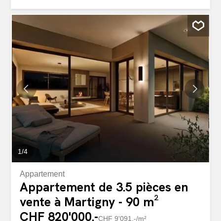
terrasse couverte de plus de 21 m², prolongement naturel
du séjour. Surface habitable de 90.2 m², séjour de 32.1
m², chambre parentale de 13.5 m² avec salle de bain
attenante, deuxième chambre de 10.2 m² et salle de
douche indépendante. Une cave privative et un local à
vélos complètent ce bien. Construction Minergie-P avec
panneaux solaires. Place de parc en sus : CHF 40'000 en
couvert ou CHF 30'000 en extérieur. Un bien idéal pour
un premier achat ou un pied-à-terre de qualité, dans un
environnement paisible à deux pas des commodités, des
axes routiers et des stations de ski valaisannes.
1
/
4
Appartement
Appartement de 3.5 pièces en
vente à Martigny - 90 m²
CHF 820'000.-
CHF 9'091.-/m²