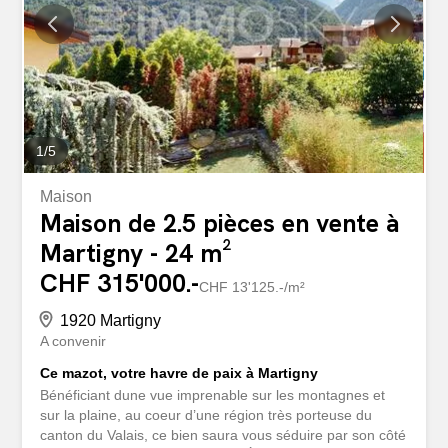
(fitness, bureau, salle de jeux, home cinéma, cave à vin,
etc.). Une place de parc int. en sus (CHF 60'000.-) À
proximité immédiate des écoles, commerces, restaurants,
transports publics et services de santé, tout en
bénéficiant d’un environnement calme et préservé. Un
bien rare au cœur de Martigny, à...
1
/
5
Maison
Maison de 2.5 pièces en vente à
Martigny - 24 m²
CHF 315'000.-
CHF 13'125.-/m²
1920 Martigny
A convenir
Ce mazot, votre havre de paix à Martigny
Bénéficiant dune vue imprenable sur les montagnes et
sur la plaine, au coeur d’une région très porteuse du
canton du Valais, ce bien saura vous séduire par son côté