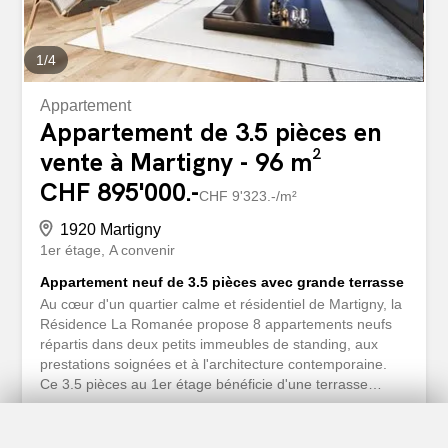
1
/
4
Appartement
Appartement de 3.5 pièces en
vente à Martigny - 96 m²
CHF 895'000.-
CHF 9'323.-/m²
1920 Martigny
1er étage
A convenir
Appartement neuf de 3.5 pièces avec grande terrasse
Au cœur d'un quartier calme et résidentiel de Martigny, la
Résidence La Romanée propose 8 appartements neufs
répartis dans deux petits immeubles de standing, aux
prestations soignées et à l'architecture contemporaine.
Ce 3.5 pièces au 1er étage bénéficie d'une terrasse
d'angle de près de 63 m², un espace extérieur généreux
rarement disponible sur ce type de surface habitable.
Surface habitable de 96.05 m², séjour de 36.4 m²,