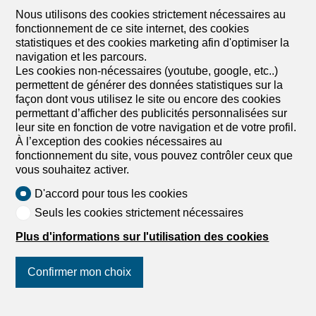
chambre parentale de 16.5 m² avec salle de bain
Nous utilisons des cookies strictement nécessaires au
privative, deuxième chambre de 10.5 m² et douche
fonctionnement de ce site internet, des cookies
indépendante. Une cave privative et un local à vélos
statistiques et des cookies marketing afin d'optimiser la
complètent ce bien. Construction Minergie-P avec
navigation et les parcours.
panneaux solaires. Place de parc en sus : CHF 40'000 en
Les cookies non-nécessaires (youtube, google, etc..)
couvert ou CHF 30'000 en extérieur. Un appartement rare
permettent de générer des données statistiques sur la
par la générosité de son extérieur, à saisir dans une
façon dont vous utilisez le site ou encore des cookies
petite copropriété de seulement 8 logements garantissant
permettant d’afficher des publicités personnalisées sur
tranquillité et intimité.
leur site en fonction de votre navigation et de votre profil.
À l’exception des cookies nécessaires au
fonctionnement du site, vous pouvez contrôler ceux que
vous souhaitez activer.
1
/
3
D'accord pour tous les cookies
Seuls les cookies strictement nécessaires
Appartement
Appartement de 4.5 pièces en
Plus d'informations sur l'utilisation des cookies
vente à Martigny - 129 m²
Confirmer mon choix
CHF 1'390'000.-
CHF 10'750.-/m²
1920 Martigny
Suivez-nous
sur les réseaux