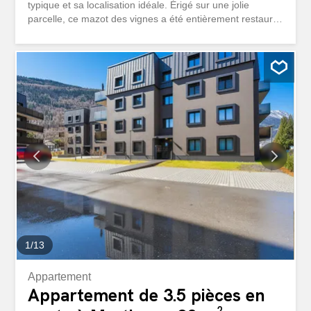
typique et sa localisation idéale. Érigé sur une jolie
parcelle, ce mazot des vignes a été entièrement restauré
par deux grands architectes en 2011, afin de pouvoir y
passer de bons moments en toute convivialité dans une
atmosphère alliant le moderne au rustique. À l’abri des
regards et proche de toutes les commodités villageoises,
ce havre de paix vous permettra de vous ressourcer au
coeur des Alpes dans un lieu unique. Ce mazot est
habitable de suite et offre un excellent confort. Il se
compose dune pièce à vivre dotée d’une grande cuisine
équipée ainsi que dun espace nuit inférieur. Une salle de
douche avec WC a été conçue pour agrémenter
agréablement ce joli mazot. Un magnifique balcon bien
orienté vous permettra de prolonger vos journées et de
profiter de la vue avec vos amis durant...
1
/
13
Appartement
Appartement de 3.5 pièces en