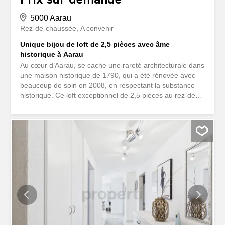
5000 Aarau
Rez-de-chaussée
A convenir
Unique bijou de loft de 2,5 pièces avec âme
historique à Aarau
Au cœur d’Aarau, se cache une rareté architecturale dans
une maison historique de 1790, qui a été rénovée avec
beaucoup de soin en 2008, en respectant la substance
historique. Ce loft exceptionnel de 2,5 pièces au rez-de-
chaussée, situé à l’arrière des maisons Osterrieth dans le
quartier de Laurenzenvorstadt, est accessible via une
cour intérieure unique avec de grands arbres à feuilles
caducs qui offrent de l’ombre. L’intérieur est caractérisé
par un espace de vie généreux qui combine l’élégance du
style moderne classique et le charme de l’architecture
historique: un sol en béton foncé et une cuisine Forster
blanche et minimaliste sont mis en valeur par la
charpente originale et une cheminée d’un design puriste.
Une autre particularité architecturale est la grande façade
vitrée, au-dessus de laquelle se trouve une couche de
planches ornementales et restaurées sur la façade. La