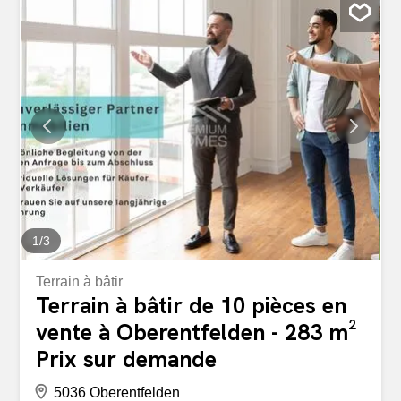
vitré sur deux côtés, d’une grande cave avec fenêtre
(idéale pour un espace de loisirs) et de l’ascenseur. Un
lave-linge/sèche-linge privé dans l’appartement assure un
confort supplémentaire. Le village offre des commerces à
seulement 534 m, des écoles et la commune à proximité
immédiate (214 m) ainsi qu’une excellente connexion de
transport: l’arrêt de bus avec liaison directe vers Aarau se
trouve juste à côté de l’immeuble. L’immeuble a été
construit en 1989 et est en bon état, tant dans
l’appartement que dans l’ensemble du bâtiment. En 2004,
une rénovation partielle a été effectuée (nouveau...
1
/
3
Terrain à bâtir
Terrain à bâtir de 10 pièces en
vente à Oberentfelden - 283 m²
Prix sur demande
5036 Oberentfelden