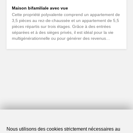
Maison bifamiliale avec vue
Cette propriété polyvalente comprend un appartement de
3,5 pièces au rez-de-chaussée et un appartement de 5,5
pièces répartis sur trois étages. Grâce à des entrées
séparées et à des sièges privés, il est idéal pour la vie
multigénérationnelle ou pour générer des revenus
locatifs. L’appartement de 3,5 pièces dispose également
d’une serre chauffée. Au 1er et au 2e étage, un
chauffage au sol confortable offre une chaleur agréable,
tandis que le 3e étage est chauffé par des radiateurs. Un
abri pour deux véhicules avec une station de recharge
électrique et une connexion 380 volts, un garage double,
un système solaire de 10 kWp et une cave naturelle
complètent cette offre attrayante. Diese vielseitige
Liegenschaft umfasst eine 3.5-Zimmer-Wohnung im
Parterre sowie eine 5.5-Zimmer-Wohnung über drei
Etagen. Dank separater Eingänge und eigener Sitzplätze
eignet sie sich ideal für Mehrgenerationenwohnen oder
zur Erzielung von Mieteinnahmen. Die...
Nous utilisons des cookies strictement nécessaires au