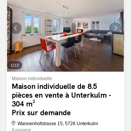
passer des moments conviviaux en famille et entre amis,
tandis que la toilette séparée pour invités offre un confort
supplémentaire. Avec un peu de talent manuel et de
créativité, vous pouvez créer ici un foyer personnel qui
correspond à vos idées individuelles. Un véritable point
fort est le grand jardin, un havre de verdure avec
beaucoup d’espace pour se détendre, jouer ou passer
des moments...
1
/
13
Maison individuelle
Maison individuelle de 8.5
pièces en vente à Unterkulm -
304 m²
Prix sur demande
Wannenhofstrasse 15, 5726 Unterkulm
A convenir