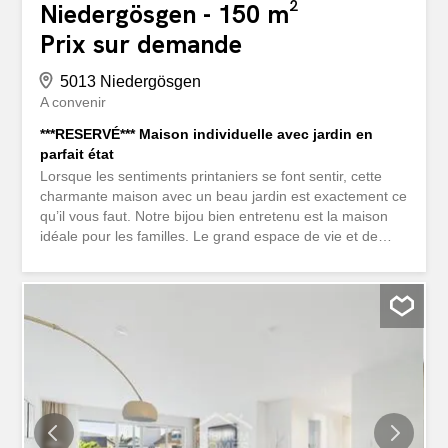
Niedergösgen - 150 m²
Prix sur demande
5013 Niedergösgen
A convenir
***RESERVÉ*** Maison individuelle avec jardin en
parfait état
Lorsque les sentiments printaniers se font sentir, cette
charmante maison avec un beau jardin est exactement ce
qu’il vous faut. Notre bijou bien entretenu est la maison
idéale pour les familles. Le grand espace de vie et de
salle à manger au rez-de-chaussée, ouvert sur le jardin,
est l’endroit idéal pour passer du temps avec vos
proches. La cuisine élégamment intégrée invite à des
moments de plaisir. Une salle de bain pour invités à
proximité immédiate complète le confort de vie de qualité.
À l’étage, vous trouverez trois autres pièces. Il y a donc
suffisamment de place pour les grands et les petits. L’une
des pièces donne directement sur le balcon ensoleillé.
Ces pièces peuvent être utilisées comme chambre à
coucher, chambre d’enfant ou bureau. La salle de bain