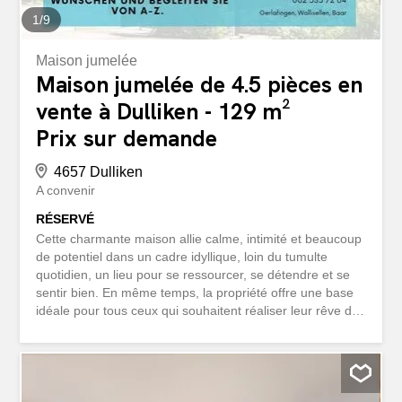
1
/
9
Maison jumelée
Maison jumelée de 4.5 pièces en
vente à Dulliken - 129 m²
Prix sur demande
4657 Dulliken
A convenir
RÉSERVÉ
Cette charmante maison allie calme, intimité et beaucoup
de potentiel dans un cadre idyllique, loin du tumulte
quotidien, un lieu pour se ressourcer, se détendre et se
sentir bien. En même temps, la propriété offre une base
idéale pour tous ceux qui souhaitent réaliser leur rêve de
maison et insuffler une nouvelle vie à la maison avec
leurs propres idées. À l’intérieur, vous attendent des
pièces lumineuses et une répartition fonctionnelle des
espaces qui vous procurent déjà aujourd’hui un agréable
sentiment de bien-être. Le grand espace de vie invite à