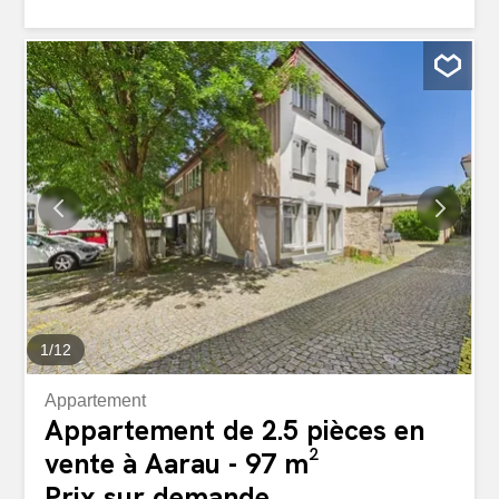
Les chambres à coucher bien agencées sont
polyvalentes et créent une atmosphère de vie agréable.
Le salon donne directement sur le grand balcon, qui offre
un espace supplémentaire pour se détendre. Deux salles
de bains modernes garantissent un confort de vie élevé
et soulignent l’impression générale de qualité de
l’appartement. Des placards encastrés pratiques dans
l’entrée offrent suffisamment d’espace de rangement,
complétés par une buanderie privée avec machine à
laver et sèche-linge dans l’appartement. Un ascenseur
est disponible dans le bâtiment et grâce au nombre limité
de parties, vous bénéficiez d’un environnement de vie
calme et privé. Un emplacement de...
1
/
12
Appartement
Appartement de 2.5 pièces en
vente à Aarau - 97 m²
Prix sur demande