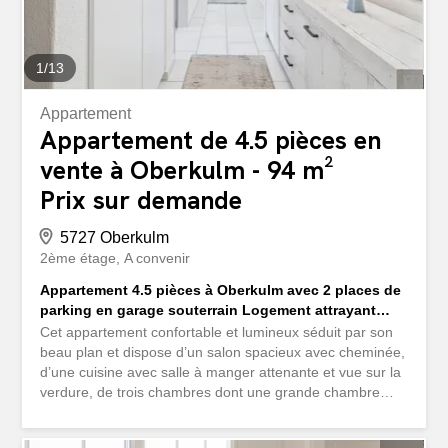
chambre à coucher est conçue de manière ouverte et
offre une vue...
1
/
13
Appartement
Appartement de 4.5 pièces en
vente à Oberkulm - 94 m²
Prix sur demande
5727 Oberkulm
2ème étage
A convenir
Appartement 4.5 pièces à Oberkulm avec 2 places de
parking en garage souterrain Logement attrayant
avec un bon rapport qualité-prix
Cet appartement confortable et lumineux séduit par son
beau plan et dispose d’un salon spacieux avec cheminée,
d’une cuisine avec salle à manger attenante et vue sur la
verdure, de trois chambres dont une grande chambre
parentale, d’une salle de bain avec douche et baignoire et
d’un WC séparé. Profitez également du balcon couvert et