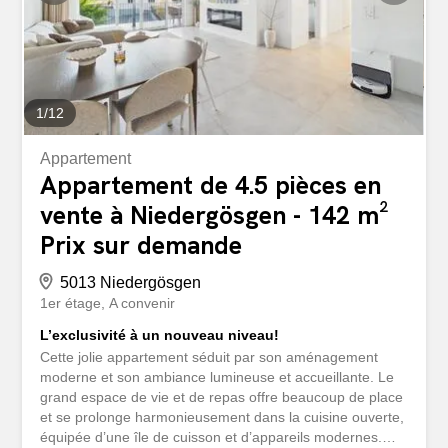
avec baignoire, douche séparée, WC et double lavabo est
l’endroit idéal pour se détendre. Le grenier peut être
aménagé pour créer une pièce supplémentaire. Le sous-
sol a également...
1
/
12
Appartement
Appartement de 4.5 pièces en
vente à Niedergösgen - 142 m²
Prix sur demande
5013 Niedergösgen
1er étage
A convenir
L’exclusivité à un nouveau niveau!
Cette jolie appartement séduit par son aménagement
moderne et son ambiance lumineuse et accueillante. Le
grand espace de vie et de repas offre beaucoup de place
et se prolonge harmonieusement dans la cuisine ouverte,
équipée d’une île de cuisson et d’appareils modernes.