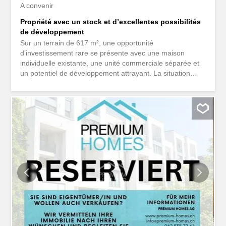
A convenir
Propriété avec un stock et d’excellentes possibilités
de développement
Sur un terrain de 617 m², une opportunité
d’investissement rare se présente avec une maison
individuelle existante, une unité commerciale séparée et
un potentiel de développement attrayant. La situation
centrale et les possibilités d’utilisation variées rendent
cette offre particulièrement intéressante. La propriété
existante comprend une maison individuelle bien
entretenue et une unité commerciale séparée. Les deux
unités peuvent être utilisées ou louées jusqu’à la
réalisation d’un projet de construction neuve et créent
ainsi une valeur ajoutée économique dès aujourd’hui.
Une étude de faisabilité existante montre la possibilité de
construire un immeuble moderne de six appartements et
d’un appartement mansardé. Une occasion idéale pour
les investisseurs, les promoteurs et les maîtres d’œuvre
qui souhaitent exploiter au mieux le potentiel de cette
situation très recherchée. La commercialisation se fait par
appel d’offres. La remise des...