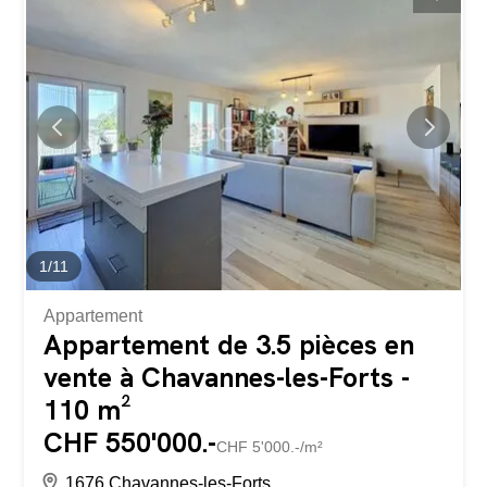
air/eau, complété par des panneaux photovoltaïques,
garantissant un excellent confort thermique et des
charges énergétiques maîtrisées. Dans ce cadre, nous
proposons un superbe appartement de 4.5 pièces en
duplex d’environ 122 m², situé au 2e étage, offrant de
beaux volumes et une distribution idéale pour une famille.
Dès l’entrée, vous accédez à un hall d’accueil d’environ
16 m², desservant harmonieusement les différents
espaces du niveau principal. Sur la droite, vous
découvrez un vaste séjour lumineux d’environ 37 m²...
1
/
11
Appartement
Appartement de 3.5 pièces en
vente à Chavannes-les-Forts -
110 m²
CHF 550'000.-
CHF 5'000.-/m²
1676 Chavannes-les-Forts