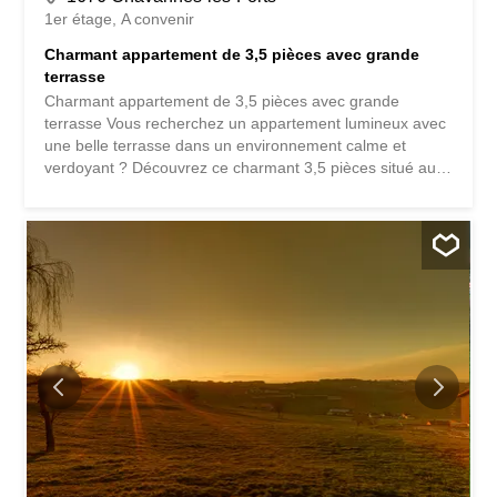
1er étage
A convenir
Charmant appartement de 3,5 pièces avec grande
terrasse
Charmant appartement de 3,5 pièces avec grande
terrasse Vous recherchez un appartement lumineux avec
une belle terrasse dans un environnement calme et
verdoyant ? Découvrez ce charmant 3,5 pièces situé au
1er étage, offrant une agréable pièce de vie de plus de
50 m² avec cuisine ouverte, deux belles chambres de 18
m² et 17 m², une salle d'eau, un WC séparé ainsi qu'un
réduit. Son véritable atout ? Une magnifique terrasse
d'environ 30 m², idéale pour profiter des beaux jours,
partager des repas en famille ou simplement se détendre
en toute tranquillité. Grande pièce de vie de 35 m² Deux
chambres spacieuses Terrasse d'environ 30 m² Réduit
intérieur et réduit extérieur Cadre paisible à quelques
minutes des commodités Une place de parc extérieure
complète ce bien et est proposée en sus du prix de vente
pour CHF 15'000.-. Contactez-nous dès aujourd'hui pour
recevoir le dossier complet ou organiser une visite.