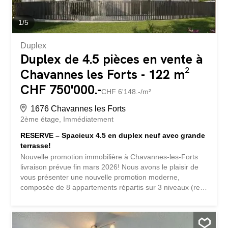
1
/
5
Duplex
Duplex de 4.5 pièces en vente à
Chavannes les Forts - 122 m²
CHF 750'000.-
CHF 6'148.-/m²
1676 Chavannes les Forts
2ème étage
Immédiatement
RESERVE – Spacieux 4.5 en duplex neuf avec grande
terrasse!
Nouvelle promotion immobilière à Chavannes-les-Forts
livraison prévue fin mars 2026! Nous avons le plaisir de
vous présenter une nouvelle promotion moderne,
composée de 8 appartements répartis sur 3 niveaux (rez-
de-chaussée compris) plus combles, située dans un
environnement calme et agréable, à proximité des
commodités. La résidence bénéficie d’un système de
chauffage performant et écologique par pompe à chaleur