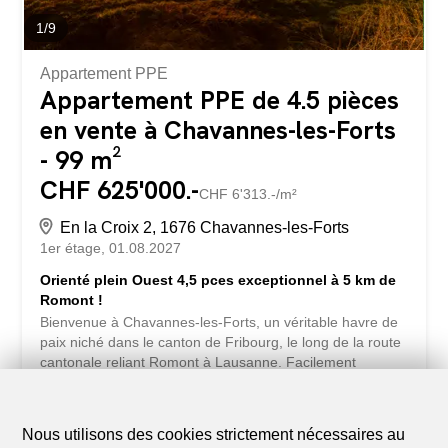
1
/
9
Appartement PPE
Appartement PPE de 4.5 pièces
en vente à Chavannes-les-Forts
- 99 m²
CHF 625'000.-
CHF 6'313.-/m²
En la Croix 2, 1676 Chavannes-les-Forts
1er étage
01.08.2027
Orienté plein Ouest 4,5 pces exceptionnel à 5 km de
Romont !
Bienvenue à Chavannes-les-Forts, un véritable havre de
paix niché dans le canton de Fribourg, le long de la route
cantonale reliant Romont à Lausanne. Facilement
accessible par bus ou par la gare située à seulement 5
kilomètres à Romont. Chavannes-les-Forts est célèbre
pour sa vue imprenable sur les douces collines et les
Nous utilisons des cookies strictement nécessaires au
champs verdoyants qui entourent le village. Les paysages