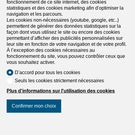
fonctionnement de ce site internet, des cookies
pittoresques et la sérénité de la nature font de
statistiques et des cookies marketing afin d'optimiser la
Chavannes un lieu idéal pour se ressourcer et se
navigation et les parcours.
reconnecter avec la beauté de la vie à la campagne.
Les cookies non-nécessaires (youtube, google, etc..)
Bordés par une parcelle non constructible de 10 000 m2,
permettent de générer des données statistiques sur la
ces appartements vous offriront l'intimité et la tranquillité
façon dont vous utilisez le site ou encore des cookies
que vous méritez, sans aucun voisin en face de vous. Les
permettant d’afficher des publicités personnalisées sur
travaux ont débutés et les immeubles seront livrés en
leur site en fonction de votre navigation et de votre profil.
août 2027. Cet appartement de 4,5 pces sera situé au
À l’exception des cookies nécessaires au
1er étage dans ce nouveau bâtiment depuis lequel, vous
fonctionnement du site, vous pouvez contrôler ceux que
aurez une splendide et dégagée vue a admirer depuis le
vous souhaitez activer.
balcon orienté plein Ouest. Profitez...
D'accord pour tous les cookies
1
/
9
Seuls les cookies strictement nécessaires
Plus d'informations sur l'utilisation des cookies
Attique
Attique de 5.5 pièces en vente à
Confirmer mon choix
Chavannes-les-Forts - 145 m²
CHF 780'000.-
CHF 5'379.-/m²
Suivez-nous
sur les réseaux
sociaux
!
En la Croix 2, 1676 Chavannes-les-Forts