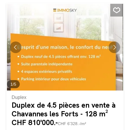
1
/
5
Duplex
Duplex de 4.5 pièces en vente à
Chavannes les Forts - 128 m²
CHF 810'000.-
CHF 6'328.-/m²