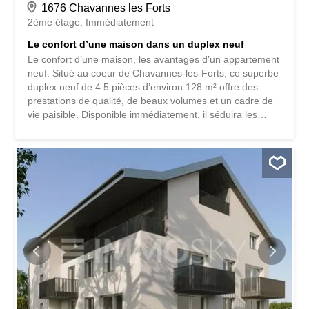
1676 Chavannes les Forts
2ème étage
Immédiatement
Le confort d’une maison dans un duplex neuf
Le confort d’une maison, les avantages d’un appartement
neuf. Situé au coeur de Chavannes-les-Forts, ce superbe
duplex neuf de 4.5 pièces d’environ 128 m² offre des
prestations de qualité, de beaux volumes et un cadre de
vie paisible. Disponible immédiatement, il séduira les
personnes à la recherche d’un bien moderne, lumineux et
prêt à être habité. Cette offre exclusive ImmoSky se
distingue par les principaux atouts suivants: - Duplex neuf
de 4.5 pièces d’environ 128 m², disponible
immédiatement - Vaste espace de vie de plus de 42 m²
avec cuisine ouverte - Deux chambres à l’étage, chacune
avec son propre balcon - Suite parentale à l’étage avec
salle de bains privative, terrasse et combles apparents -
Cuisine encore personnalisable pour les acquéreurs les
plus réactifs - Chauffage par pompe à chaleur air/eau et
panneaux photovoltaïques - Pré-équipement pour borne
de recharge électrique - Faibles coûts énergétiques -
Cave privative et local à...