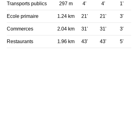
Transports publics
297 m
4'
4'
1'
Ecole primaire
1.24 km
21'
21'
3'
Commerces
2.04 km
31'
31'
3'
Restaurants
1.96 km
43'
43'
5'