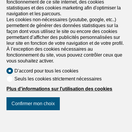
fonctionnement de ce site internet, des cookies
dans un cadre champêtre, 1535 Combremont-le-
statistiques et des cookies marketing afin d'optimiser la
Grand
navigation et les parcours.
A convenir
Les cookies non-nécessaires (youtube, google, etc..)
LES VILLAS DU GRAND PRÉ Villa mitoyenne de 4.5
permettent de générer des données statistiques sur la
pièces – Lot C1
façon dont vous utilisez le site ou encore des cookies
Les Villas du Grand Pré – Votre nouveau chez-vous à
permettant d’afficher des publicités personnalisées sur
Combremont-le-Grand Vous rêvez d'une villa neuve dans
leur site en fonction de votre navigation et de votre profil.
un environnement paisible, tout en restant proche des
À l’exception des cookies nécessaires au
commodités ? Découvrez Les Villas du Grand Pré, une
fonctionnement du site, vous pouvez contrôler ceux que
nouvelle promotion de seulement 5 villas (2 individuelles
vous souhaitez activer.
et 3 contiguës), située au cœur de Combremont-le-
D'accord pour tous les cookies
Grand, dans un cadre verdoyant et convivial. Pensées
pour répondre aux besoins d'aujourd'hui, ces villas offrent
Seuls les cookies strictement nécessaires
des espaces de vie lumineux, une cuisine ouverte sur le
Plus d'informations sur l'utilisation des cookies
séjour, trois chambres, une terrasse, un jardin privatif
ainsi que des combles offrant un potentiel
d'aménagement. Les atouts du projet • Environnement
Confirmer mon choix
calme et agréable • Villas neuves personnalisables selon
vos envies • Pompe à chaleur et panneaux
photovoltaïques • Équipements de qualité, avec un
Suivez-nous
sur les réseaux
upgrade des portes et fenêtres offert sur l'ensemble des
sociaux
!
villas • Jardin privatif et terrasse • École, arrêt de bus et