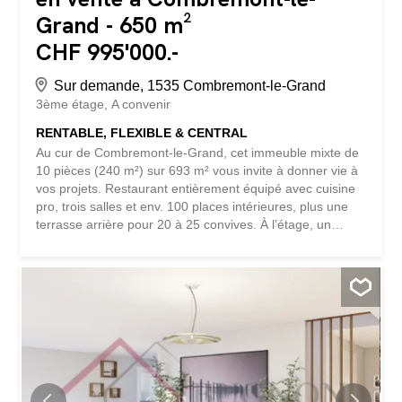
Grand - 650 m²
CHF 995'000.-
Sur demande, 1535 Combremont-le-Grand
3ème étage
A convenir
RENTABLE, FLEXIBLE & CENTRAL
Au cur de Combremont-le-Grand, cet immeuble mixte de
10 pièces (240 m²) sur 693 m² vous invite à donner vie à
vos projets. Restaurant entièrement équipé avec cuisine
pro, trois salles et env. 100 places intérieures, plus une
terrasse arrière pour 20 à 25 convives. À l’étage, un
appartement de 5,5 pièces et la possibilité de créer
plusieurs logements. Idéal pour investisseurs ou
promoteurs en quête de rendement et de valorisation.
Cette offre de BETTERHOMES se distingue par les
avantages suivants: - emplacement privilégié au cur du
village - restaurant entièrement équipé avec cuisine
professionnelle - trois salles de restauration - environ 100
places assises à l’intérieur - terrasse arrière pouvant
accueillir 20 à 25 personnes - appartement de 5,5 pièces