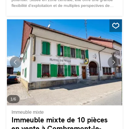
flexibilité d’exploitation et de multiples perspectives de
valorisation. L’immeuble comprend actuellement un
restaurant établi, de vastes surfaces habitables ainsi
qu’un important volume complémentaire pouvant être
repensé selon différents concepts. Que ce soit pour
maintenir une activité mixte, créer plusieurs logements
supplémentaires ou repositionner entièrement le bien,
cette propriété offre une base idéale pour un projet à
forte valeur ajoutée. Son emplacement central et sa
configuration en font un objet particulièrement attractif sur
le marché.Ici, aucun souhait ne reste inassouvi. Profitez-
en et venez vous en convaincre par vous-même!Cette
offre PREMIUM HOMES vous propose: Situation centrale
au village Parcelle de 693...
1
/
6
Immeuble mixte
Immeuble mixte de 10 pièces
en vente à Combremont-le-