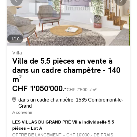
existant - possibilité de créer plusieurs appartements -
affectation mixte: habitation et activité - idéal pour
investisseurs ou promoteurs - fort potentiel de valorisation
et de rendement - etc...
1
/
10
Villa
Villa de 5.5 pièces en vente à
dans un cadre champêtre - 140
m²
CHF 1'050'000.-
CHF 7'500.-/m²
dans un cadre champêtre, 1535 Combremont-le-
Grand
A convenir
LES VILLAS DU GRAND PRÉ Villa individuelle 5.5
pièces – Lot A
OFFRE DE LANCEMENT – CHF 10'000.- DE FRAIS