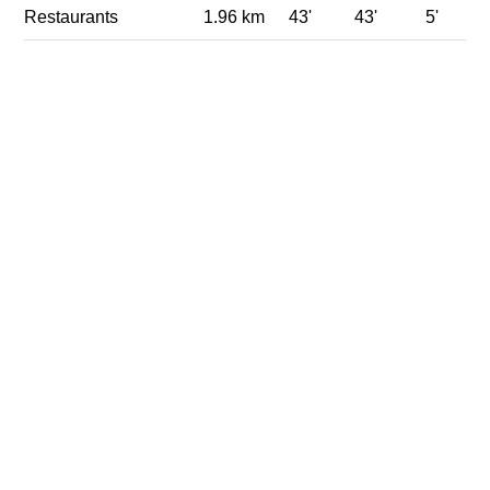
Restaurants
1.96 km
43'
43'
5'