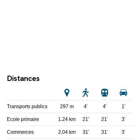
Distances
Transports publics
297 m
4'
4'
1'
Ecole primaire
1.24 km
21'
21'
3'
Commerces
2.04 km
31'
31'
3'