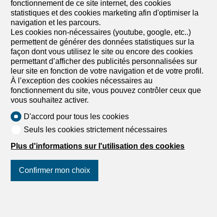
Villa de 5.5 pièces en vente à
fonctionnement de ce site internet, des cookies
dans un cadre champêtre - 140
statistiques et des cookies marketing afin d'optimiser la
navigation et les parcours.
m²
Les cookies non-nécessaires (youtube, google, etc..)
CHF 1'090'000.-
permettent de générer des données statistiques sur la
CHF 7'786.-/m²
façon dont vous utilisez le site ou encore des cookies
permettant d’afficher des publicités personnalisées sur
dans un cadre champêtre, 1535 Combremont-le-
leur site en fonction de votre navigation et de votre profil.
Grand
À l’exception des cookies nécessaires au
A convenir
fonctionnement du site, vous pouvez contrôler ceux que
LES VILLAS DU GRAND PRÉ Villa individuelle 5.5
vous souhaitez activer.
pièces – Lot B
D'accord pour tous les cookies
OFFRE DE LANCEMENT – CHF 10'000.- DE FRAIS
D'ACHAT OFFERTS AUX 2 PREMIERS ACQUÉREURS
Seuls les cookies strictement nécessaires
Découvrez cette élégante villa individuelle de 5.5 pièces,
Plus d'informations sur l'utilisation des cookies
prochainement en construction au cœur du village de
Combremont-le-Grand, dans un environnement
résidentiel calme et verdoyant, offrant une magnifique
Confirmer mon choix
vue dégagée sur la campagne environnante. Érigée sur
une parcelle privative d'environ 533 m², cette villa
contemporaine séduit par son architecture soignée, son
Suivez-nous
sur les réseaux
orientation plein sud et ses généreux espaces de vie
sociaux
!
baignés de lumière naturelle. Pensée pour répondre aux