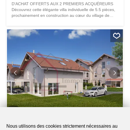
D'ACHAT OFFERTS AUX 2 PREMIERS ACQUÉREURS
Découvrez cette élégante villa individuelle de 5.5 pièces,
prochainement en construction au cœur du village de
Combremont-le-Grand, dans un environnement
résidentiel calme et verdoyant, offrant une magnifique
vue dégagée sur la campagne environnante. Érigée sur
une parcelle privative d'environ 410 m², cette villa
contemporaine séduit par son architecture soignée, son
orientation plein sud et ses généreux espaces de vie
baignés de lumière naturelle. Pensée pour répondre aux
attentes des familles d'aujourd'hui, elle allie confort,
fonctionnalité et performances énergétiques. Les futurs
propriétaires auront l'opportunité de personnaliser les
finitions selon leurs envies afin de créer un intérieur à leur
image. La villa comprend notamment : • Une superbe
pièce de vie d'environ 53 m² avec cuisine ouverte, salle à
manger et séjour...
1
/
9
Villa
Nous utilisons des cookies strictement nécessaires au