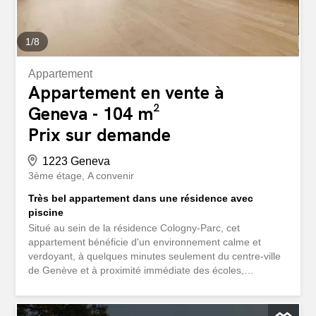
chambres, dont...
1
/
8
Appartement
Appartement en vente à
Geneva - 104 m²
Prix sur demande
1223 Geneva
3ème étage
A convenir
Très bel appartement dans une résidence avec
piscine
Situé au sein de la résidence Cologny-Parc, cet
appartement bénéficie d'un environnement calme et
verdoyant, à quelques minutes seulement du centre-ville
de Genève et à proximité immédiate des écoles,
commerces et infrastructures sportives. Situé au 3ᵉ étage
d'un immeuble des années 1970, il se compose d'un hall
d'entrée avec WC visiteurs, d'un grand séjour lumineux