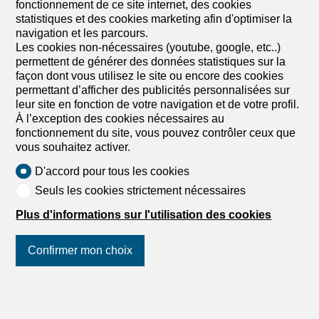
A convenir
fonctionnement de ce site internet, des cookies
statistiques et des cookies marketing afin d'optimiser la
Possibilité de construire une maison individuelle à
navigation et les parcours.
Vandoeuvres
Les cookies non-nécessaires (youtube, google, etc..)
Possibilité de faire un projet neuf d'une maison
permettent de générer des données statistiques sur la
individuelle de luxe, clés en main. Pour plus d'information
façon dont vous utilisez le site ou encore des cookies
veuillez contacter Sidney au 079 874 01 10.
permettant d’afficher des publicités personnalisées sur
leur site en fonction de votre navigation et de votre profil.
À l’exception des cookies nécessaires au
fonctionnement du site, vous pouvez contrôler ceux que
vous souhaitez activer.
D'accord pour tous les cookies
Seuls les cookies strictement nécessaires
Plus d'informations sur l'utilisation des cookies
Confirmer mon choix
Suivez-nous
sur les réseaux
sociaux
!
1
/
2