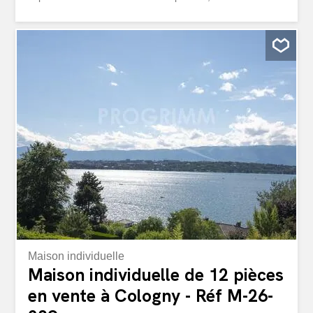
atmosphère unique, semblable à celle d’une villa
moderne flottant au-dessus du paysage verdoyant.
L’objet, développé sur deux niveaux, propose de grands
espaces de réception en enfilade, dont un impressionnant
double salon, un coin cheminée, une élégante salle à
manger ainsi qu’une superbe cuisine entièrement
équipée conçue comme un véritable espace de vie et de
convivialité. Les matériaux soigneusement choisis –
marbre, sur-mesure et finitions de qualité – renforcent le
caractère exclusif et raffiné de l’ensemble. L’espace nuit
propose quatre suites privatives élégantes, offrant
confort, intimité et de nombreux espaces de rangement.
Une belle terrasse avec vue dégagée sur le...
Maison individuelle
Maison individuelle de 12 pièces
en vente à Cologny - Réf M-26-