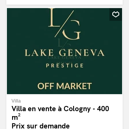
une continuité fluide entre l'intérieur et le paysage.
L'espace nuit comprend deux chambres, chacune dotée
de sa propre salle d'eau, garantissant confort et intimité.
Un parking privatif complète ce bien rare. La résidence
propose des prestations exclusives : piscine intérieure,
jacuzzi, salle de jeux, et espaces communs soignés.
Niché dans un environnement calme, bordé d'un parc et
proche des commodités, des écoles, et des transports,
cet appartement conjugue situation privilégiée, bien-être,
et qualité de vie. Parce que chaque client mérite un
royaume
Villa
Villa en vente à Cologny - 400
m²
Prix sur demande