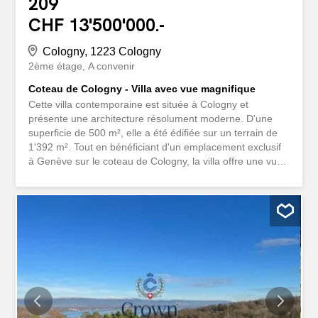
209
CHF 13'500'000.-
Cologny, 1223 Cologny
2ème étage
A convenir
Coteau de Cologny - Villa avec vue magnifique
Cette villa contemporaine est située à Cologny et
présente une architecture résolument moderne. D'une
superficie de 500 m², elle a été édifiée sur un terrain de
1'392 m². Tout en bénéficiant d'un emplacement exclusif
à Genève sur le coteau de Cologny, la villa offre une vue
imprenable sur le Lac Léman et le Jura. Un cadre idéal
pour profiter de la beauté de Genève. Au rez-de-
chaussée les espaces de vie sont généreux et ouverts,
comprenant un grand salon, une salle à manger, une
cuisine équipée, ainsi qu'un bureau et une bibliothèque.
Présence également d'une chambre d'invités ou d'un
bureau. L'accès à la terrasse se fait aussi par ce niveau.
Le rez-inférieur, quant à lui, abrite un appartement et
plusieurs chambres. La villa est dotée des meilleures
technologies en matière de domotique et de sécurité,
garantissant confort et tranquillité d'esprit. Cette propriété