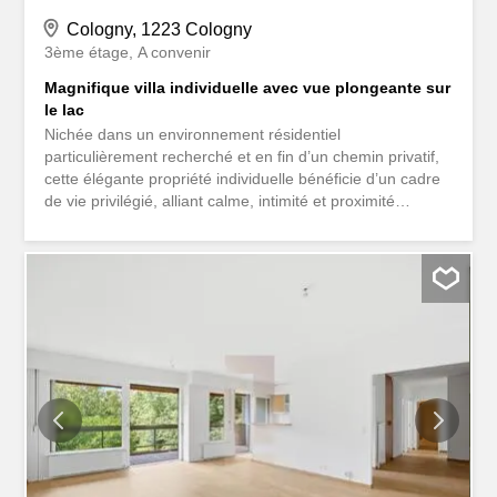
Cologny, 1223 Cologny
3ème étage
A convenir
Magnifique villa individuelle avec vue plongeante sur
le lac
Nichée dans un environnement résidentiel
particulièrement recherché et en fin d’un chemin privatif,
cette élégante propriété individuelle bénéficie d’un cadre
de vie privilégié, alliant calme, intimité et proximité
immédiate du centre de Genève. Édifiée sur une
magnifique parcelle arborée de plus de 1 400 m², la villa
offre près de 400 m² habitables répartis sur trois niveaux,
auxquels s’ajoutent environ 100 m² de surfaces utiles.
Pensée pour une vie familiale confortable, elle offre des
volumes généreux et une distribution harmonieuse des
espaces. Les pièces de réception, baignées de lumière
naturelle, s’ouvrent sur de vastes terrasses et profitent
d’une vue dégagée sur le jardin et d’un panorama
exceptionnel sur le lac Léman. Le salon agrémenté d’une
cheminée, la salle à manger, la bibliothèque ainsi que la
cuisine avec îlot central composent un espace de vie
convivial et élégant. La partie nuit comprend cinq